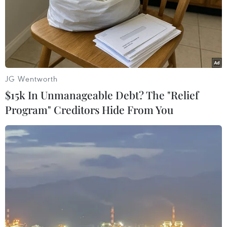
sản tử vong sau khi bị tạm giữ
19/10/2018 12:13
Ngày 19/10, Công an Quận 11, Thành phố Hồ Chí Minh
đang phối hợp với các đơn vị nghiệp vụ Công an Thành
phố Hồ Chí Minh điều tra
JG Wentworth
$15k In Unmanageable Debt? The "Relief
Program" Creditors Hide From You