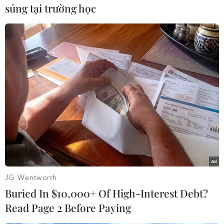
súng tại trường học
#Đồ gia dụng
#Ngáo đá
#Quảng Ngãi
#Trần Trung Việt
#Giết người
#Bệnh viện đa khoa
#tin tức thời sự
#tin tức hot
#xã hội
#VietnamPlus
Quảng Ngãi
Theo dõi VietnamPlus
JG Wentworth
TIN LIÊN QUAN
Buried In $10,000+ Of High-Interest Debt?
Read Page 2 Before Paying