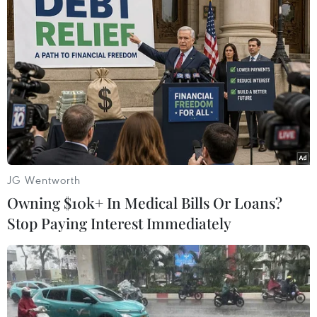
JG Wentworth
Owning $10k+ In Medical Bills Or Loans?
Stop Paying Interest Immediately
Vụ chém người kinh hoàng tại Bạc Liêu:
Đã có 2 nạn nhân tử vong
25/07/2018 03:27