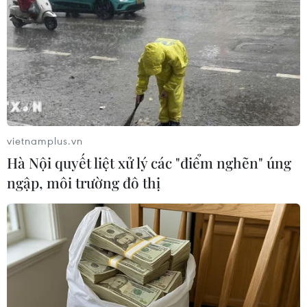
Tính đến sáng 25/7, đã có 2 nạn nhân tử vong và 10
người bị thương trong vụ chém người kinh hoàng xảy ra
tại xã Hưng Hội, huyện Vĩnh Lợi.
vietnamplus.vn
Hà Nội quyết liệt xử lý các "điểm nghẽn" úng
ngập, môi trường đô thị
TP.HCM: Điều tra vụ nghi can cướp tài