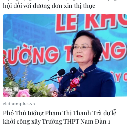
Khởi tố thêm 6 đối tượng vụ lập
hội đối với đương đơn xin thị thực
khống hồ sơ bảo hiểm y tế ở Đắk Lắk
05/08/2026 14:55
Vận chuyển quá cảnh hàng giả và
xâm phạm sở hữu trí tuệ diễn biến
phức tạp
05/08/2026 13:44
24 năm tù cho đôi vợ chồng tổ chức
“bay lắc” trong quán karaoke
05/08/2026 13:41
vietnamplus.vn
Phó Thủ tướng Phạm Thị Thanh Trà dự lễ
khởi công xây Trường THPT Nam Đàn 1
Lập kênh TikTok khởi nghiệp, lừa