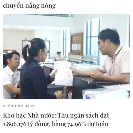
chuyển nắng nóng
vietnamplus.vn
Kho bạc Nhà nước: Thu ngân sách đạt
1.896.176 tỷ đồng, bằng 74,96% dự toán