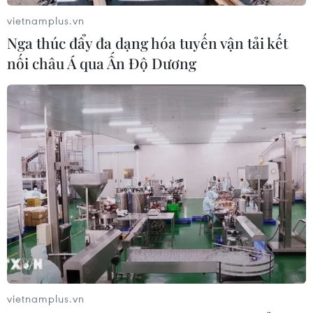
vietnamplus.vn
Xem thêm
Nga thúc đẩy đa dạng hóa tuyến vận tải kết
nối châu Á qua Ấn Độ Dương
CƠ QUAN CHỦ QUẢN: THÔNG TẤN XÃ VIỆT NAM
Tổng Biên tập: TRẦN TIẾN DUẨN
Phó Tổng Biên tập: NGUYỄN THỊ TÁM, KHÚC THANH
THỦY
Sở hữu trí tuệ
Quy định sử dụng
RSS
Hỗ trợ
vietnamplus.vn
Ngôn ngữ
TTXVN