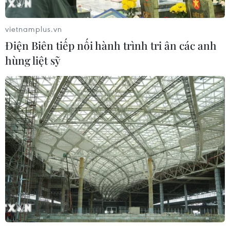
vietnamplus.vn
Điện Biên tiếp nối hành trình tri ân các anh
hùng liệt sỹ
Nghệ An: Khởi tố, bắt tạm giam đối tượng
ngáo đá ném con xuống đất
02/12/2018 02:44
Sáng 2/12, Công an thành phố Vinh (Nghệ An) cho biết
đã ra quyết định khởi tố, bắt tạm giam Lê Ngọc Hà,
sinh năm 1985, trú tại phường Hồng Sơn (thành phố
Vinh) để điều tra về tội giết người.