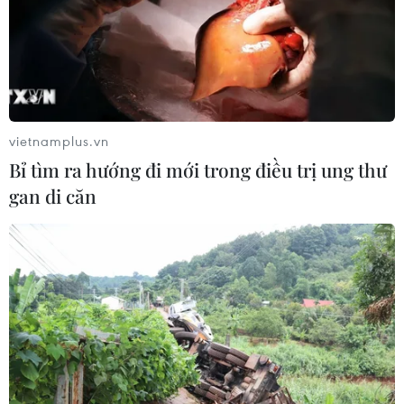
vietnamplus.vn
Bỉ tìm ra hướng đi mới trong điều trị ung thư
TIN CÙNG CHUYÊN MỤC
gan di căn
Tiến "Bịp" hầu tòa trong vụ
án tổ chức sử dụng trái phép chất ma
túy
07/08/2026 04:40
Khởi tố đối tượng giả danh Công an,
lừa đảo "chạy án" tại Đắk Lắk
06/08/2026 15:07