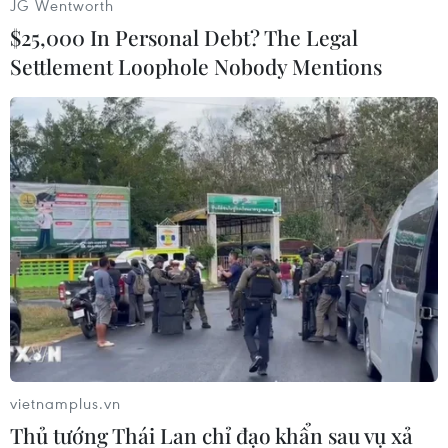
JG Wentworth
kịch nên người thân đã đưa Chương về quê và
$25,000 In Personal Debt? The Legal
Chương đã trút hơi thở cuối cùng tại nhà./.
Settlement Loophole Nobody Mentions
(TTXVN/Vietnam+)
vietnamplus.vn
Thủ tướng Thái Lan chỉ đạo khẩn sau vụ xả