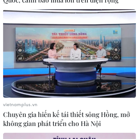
CƠ QUAN CHỦ QUẢN: THÔNG TẤN XÃ VIỆT NAM
Tổng Biên tập: TRẦN TIẾN DUẨN
Phó Tổng Biên tập: NGUYỄN THỊ TÁM, KHÚC THANH
THỦY
Sở hữu trí tuệ
Quy định sử dụng
RSS
Hỗ trợ
Ngôn ngữ
TTXVN
Dịch vụ tin
Quảng cáo
vietnamplus.vn
Liên hệ
Chuyên gia hiến kế tái thiết sông Hồng, mở
không gian phát triển cho Hà Nội