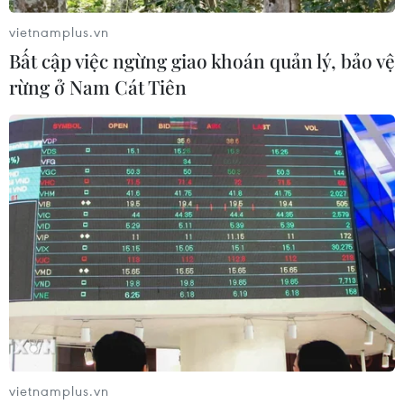
vietnamplus.vn
Bất cập việc ngừng giao khoán quản lý, bảo vệ
rừng ở Nam Cát Tiên
Công an điều tra vụ 2 công trình thủy lợi
có sai phạm tại Bình Thuận
16/03/2023 04:52
vietnamplus.vn