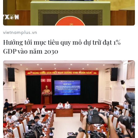
vietnamplus.vn
Hướng tới mục tiêu quy mô dự trữ đạt 1%
GDP vào năm 2030
Công trình kiên cố hóa kênh mương hệ thống thủy lợi hồ Núi
Đất-Suối Le, huyện Hàm Tân. (Ảnh: Viện Kiểm sát Nhân dân tỉnh
bình Thuận)
Cơ quan Cảnh sát Điều tra, Công an tỉnh Bình
Thuận vừa ra Quyết định khởi tố đối với 4 bị