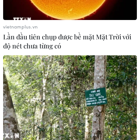
vietnamplus.vn
Lần đầu tiên chụp được bề mặt Mặt Trời với
độ nét chưa từng có
Bình Thuận: Điều tra vụ nâng khống công
trình xây dựng trụ sở xã
16/12/2022 11:49
Thanh tra tỉnh kết luận chủ đầu tư, đơn vị thi công tổ
chức nghiệm thu khống khối lượng và tiến hành lập hồ
sơ thanh toán, rút vốn tại Kho bạc Nhà nước tỉnh với
tổng số tiền hơn 1 tỷ đồng.