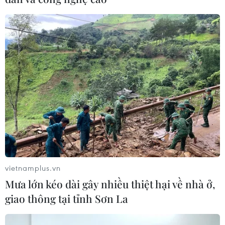
Thanh tra 13 công trình thủy lợi có dấu
hiệu sai phạm tại Bình Thuận
14/06/2021 03:49
Đoàn thanh tra làm rõ việc thực hiện quy định pháp luật
về hoạt động đầu tư xây dựng tại 13 công trình do công
ty TNHH MTV Khai thác công trình thủy lợi Bình Thuận
đã chỉ đạo các nhà thầu thi công.
vietnamplus.vn
Mưa lớn kéo dài gây nhiều thiệt hại về nhà ở,
giao thông tại tỉnh Sơn La