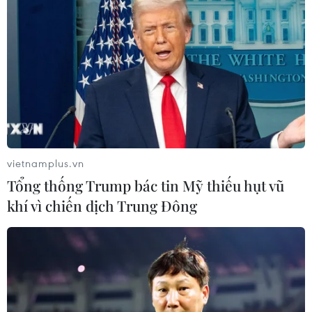
hành công trình hồ chứa nước Tả
Trạch, gây thiệt hại 315 triệu đồng.
(TTXVN/Vietnam+)
vietnamplus.vn
Tổng thống Trump bác tin Mỹ thiếu hụt vũ
khí vì chiến dịch Trung Đông