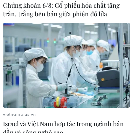
Chứng khoán 6/8: Cổ phiếu hóa chất tăng
Chủ tịch UBND Bình Thuận giao Thanh tra tỉnh chuyển
hồ sơ vụ việc sang Công an tỉnh tiếp tục điều tra về các
trần, trắng bên bán giữa phiên đỏ lửa
tội vi phạm các quy định về xây dựng quy định, thiếu
trách nhiệm gây hậu quả nghiêm trọng.
vietnamplus.vn
Israel và Việt Nam hợp tác trong ngành bán
dẫn và công nghệ cao