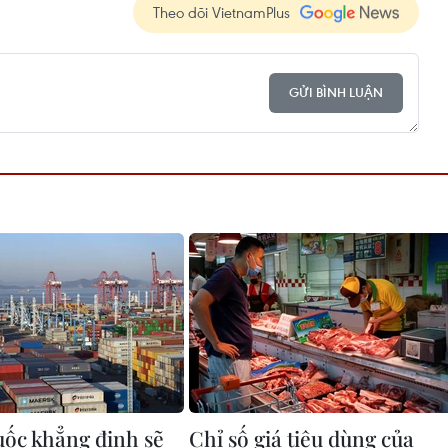
Theo dõi VietnamPlus
GỬI BÌNH LUẬN
ốc khẳng định sẽ
Chỉ số giá tiêu dùng của