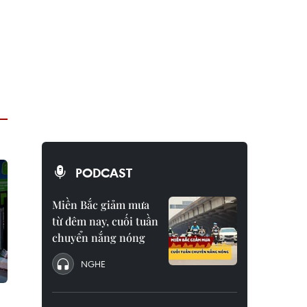
PODCAST
Miền Bắc giảm mưa
từ đêm nay, cuối tuần
chuyển nắng nóng
NGHE