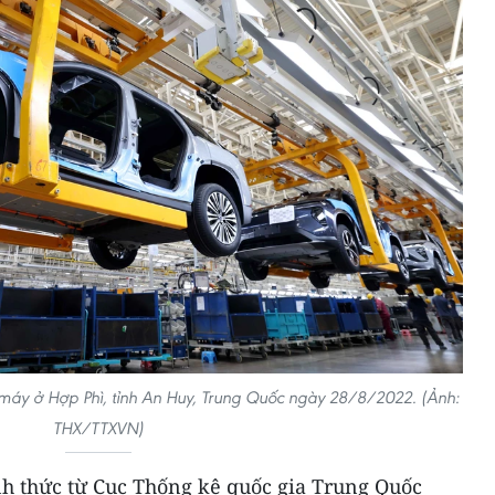
 máy ở Hợp Phì, tỉnh An Huy, Trung Quốc ngày 28/8/2022. (Ảnh:
THX/TTXVN)
nh thức từ Cục Thống kê quốc gia Trung Quốc