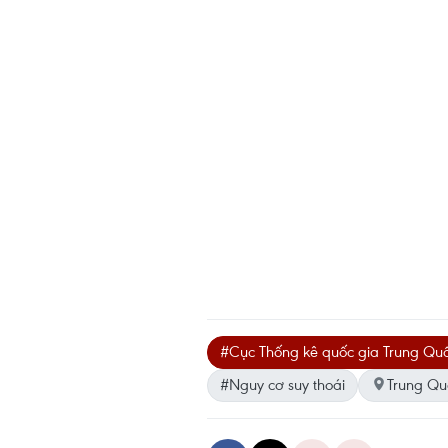
#Cục Thống kê quốc gia Trung Qu
#Nguy cơ suy thoái
Trung Qu