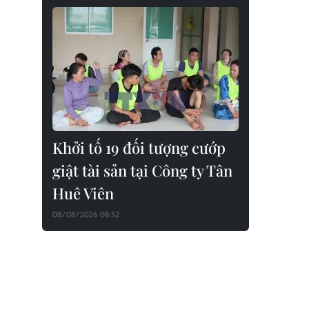
Khởi tố 19 đối tượng cướp
giật tài sản tại Công ty Tân
Huê Viên
08/08/2026 08:52