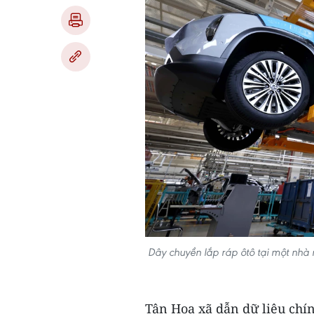
Dây chuyền lắp ráp ôtô tại một nhà
Tân Hoa xã dẫn dữ liệu chí