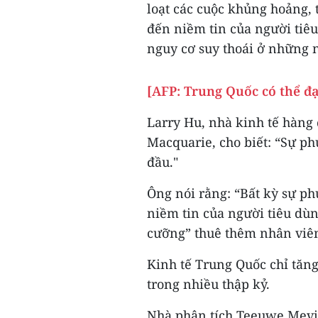
loạt các cuộc khủng hoảng, 
đến niềm tin của người tiêu
nguy cơ suy thoái ở những 
[AFP: Trung Quốc có thể đ
Larry Hu, nhà kinh tế hàng
Macquarie, cho biết: “Sự ph
đầu."
Ông nói rằng: “Bất kỳ sự phụ
niềm tin của người tiêu dù
cưỡng” thuê thêm nhân viê
Kinh tế Trung Quốc chỉ tăn
trong nhiều thập kỷ.
Nhà phân tích Teeuwe Mevi