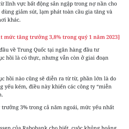
từ lĩnh vực bất động sản ngập trong nợ nần cho
 dùng giảm sút, lạm phát toàn cầu gia tăng và
nơi khác.
ạt mức tăng trưởng 3,8% trong quý 1 năm 2023]
 đầu về Trung Quốc tại ngân hàng đầu tư
ục hồi là có thực, nhưng vẫn còn ở giai đoạn
c hồi nào cũng sẽ diễn ra từ từ, phần lớn là do
ng yếu kém, điều này khiến các công ty “miễn
n.
g trưởng 3% trong cả năm ngoái, mức yếu nhất
ssen của Rabobank cho biết, cuộc khủng hoảng