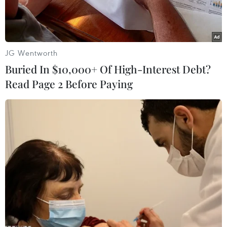
JG Wentworth
Buried In $10,000+ Of High-Interest Debt?
Read Page 2 Before Paying
Ông Putin sẽ có cuộc hội đàm trực tuyến với ông
Tập Cận Bình vào ngày 30/12.
(Nguồn: kremlin.ru)
Điện Kremlin thông báo Tổng thống Nga
Vladimia Putin sẽ có cuộc hội đàm trực tuyến
với Chủ tịch Trung Quốc Tập Cận Bình vào ngày
30/12 nhằm trao đổi về mối quan hệ song