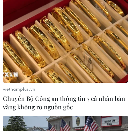
Theo dõi VietnamPlus
TIN LIÊN QUAN
vietnamplus.vn
Chuyển Bộ Công an thông tin 7 cá nhân bán
vàng không rõ nguồn gốc