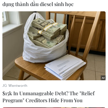
dụng thành dầu diesel sinh học
#Tổng thống Nga Vladimia Putin
#Chủ tịch Trung Quốc
#Tập Cận Bình
#Hội đàm trực tuyến
#Quan hệ song phương
Nga
Trung Quốc
JG Wentworth
$15k In Unmanageable Debt? The "Relief
Program" Creditors Hide From You