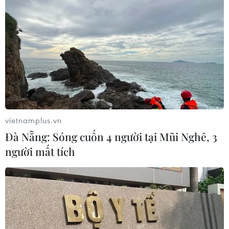
vietnamplus.vn
Đà Nẵng: Sóng cuốn 4 người tại Mũi Nghê, 3
người mất tích