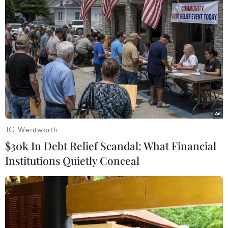
Trung Quốc, Nga thảo luận về mở rộng
hợp tác kinh tế song phương
08/09/2022 12:48
Bên lề Diễn đàn kinh tế phương Đông lần thứ 7 (EEF
2022), diễn đàn kinh doanh "Hợp tác Nga-Trung trong
thời đại mới" đã được tổ chức vào hai ngày 7-8/9.
JG Wentworth
$30k In Debt Relief Scandal: What Financial
Institutions Quietly Conceal