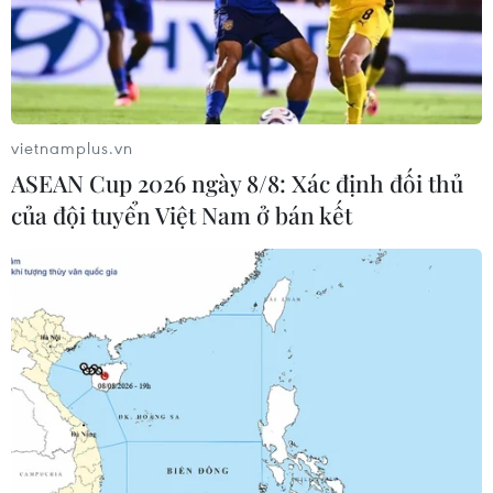
vietnamplus.vn
ASEAN Cup 2026 ngày 8/8: Xác định đối thủ
của đội tuyển Việt Nam ở bán kết
Nga tăng mạnh xuất khẩu than đá và điện
sang Trung Quốc
29/11/2022 11:17
Theo CEO của Rosneft, Ông Igor Sechin, trong 10 tháng
đầu năm nay, lượng than đá của Nga xuất khẩu sang
Trung Quốc đạt 53 triệu tấn, chiếm 23% tổng lượng than