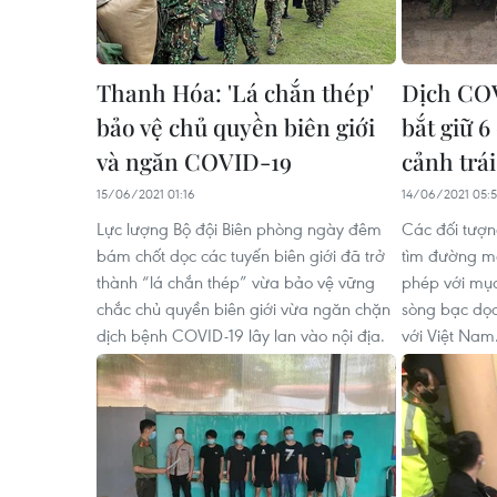
Thanh Hóa: 'Lá chắn thép'
Dịch COV
bảo vệ chủ quyền biên giới
bắt giữ 6
và ngăn COVID-19
cảnh trá
15/06/2021 01:16
14/06/2021 05:5
Lực lượng Bộ đội Biên phòng ngày đêm
Các đối tượ
bám chốt dọc các tuyến biên giới đã trở
tìm đường mò
thành “lá chắn thép” vừa bảo vệ vững
phép với mục 
chắc chủ quyền biên giới vừa ngăn chặn
sòng bạc dọc
dịch bệnh COVID-19 lây lan vào nội địa.
với Việt Nam