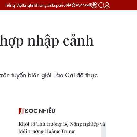
Tiếng Việt
English
Français
Español
中文
Русский
g hợp nhập cảnh
rên tuyến biên giới Lào Cai đã thực
ĐỌC NHIỀU
Khởi tố Thứ trưởng Bộ Nông nghiệp và
Môi trường Hoàng Trung