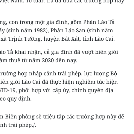
Việt Nam. Tổ tuần tra đã đưa các trường hợp này
ng, con trong một gia đình, gồm Phàn Láo Tả
ẩy (sinh năm 1982), Phàn Láo San (sinh năm
, xã Trịnh Tường, huyện Bát Xát, tỉnh Lào Cai.
o Tả khai nhận, cả gia đình đã vượt biên giới
làm thuê từ năm 2020 đến nay.
trường hợp nhập cảnh trái phép, lực lượng Bộ
iên giới Lào Cai đã thực hiện nghiêm túc biện
ID-19, phối hợp với cấp ủy, chính quyền địa
eo quy định.
Đồn Biên phòng sẽ triệu tập các trường hợp này để
nh trái phép./.