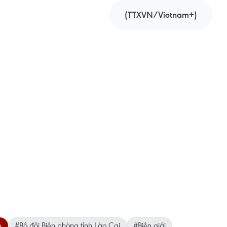
(TTXVN/Vietnam+)
p
#Bộ đội Biên phòng tỉnh Lào Cai
#Biên giới