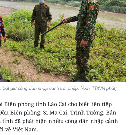
, bắt giữ công dân nhập cảnh trái phép. (Ảnh: TTXVN phát)
i Biên phòng tỉnh Lào Cai cho biết liên tiếp
Đồn Biên phòng: Si Ma Cai, Trịnh Tường, Bản
a tỉnh đã phát hiện nhiều công dân nhập cảnh
ới về Việt Nam.