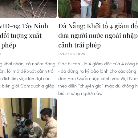
ID-19: Tây Ninh
Đà Nẵng: Khởi tố 4 giám đ
 đối tượng xuất
đưa người nước ngoài nhập
i phép
cảnh trái phép
1
17/06/2021 11:28
ng khai nhận, cả nhóm đang
Các bị can - là 4 giám đốc của 4 công t
n, lối mở để xuất cảnh trái
- đã đứng ra ký bảo lãnh cho các công
đích tìm việc làm tại các
dân Hàn Quốc nhập cảnh vào Việt Na
 biên giới Campuchia giáp
theo diện “chuyên gia” mặc dù không h
.
biết những người này.