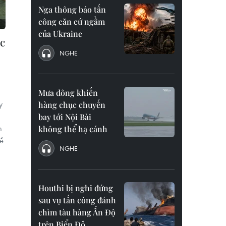
Nga thông báo tấn
công căn cứ ngầm
của Ukraine
ốc
NGHE
Mưa dông khiến
y
hàng chục chuyến
bay tới Nội Bài
m
không thể hạ cánh
ề
NGHE
Houthi bị nghi đứng
sau vụ tấn công đánh
chìm tàu hàng Ấn Độ
trên Biển Đỏ