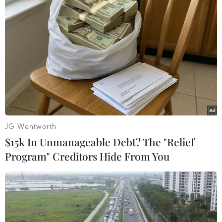
Theo dõi VietnamPlus
TIN LIÊN QUAN
JG Wentworth
$15k In Unmanageable Debt? The "Relief
Program" Creditors Hide From You