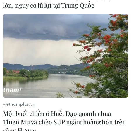
lớn, nguy cơ lũ lụt tại Trung Quốc
UNC hạn chế dân thường tiếp cận trạm
kiểm soát ở biên giới Triều Tiên
10/06/2019 12:22
Bộ Tư lệnh Liên hợp quốc hạn chế dân thường nhằm
tăng cường các biện pháp an toàn đối với du khách
sau khi Seoul xếp trạm kiểm soát này là một tài sản văn
hóa có tầm quan trọng về mặt lịch sử.
vietnamplus.vn
Một buổi chiều ở Huế: Dạo quanh chùa
Thiên Mụ và chèo SUP ngắm hoàng hôn trên
sông Hương