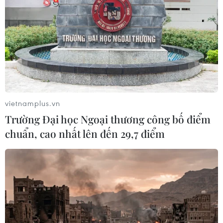
Tổng Bí thư, Chủ tịch nước Tô Lâm
bắt đầu thăm cấp Nhà nước Australia
09/08/2026 12:05
Australia điều tra vụ hai máy bay suýt
vietnamplus.vn
va chạm tại sân bay Sydney
Trường Đại học Ngoại thương công bố điểm
09/08/2026 07:04
chuẩn, cao nhất lên đến 29,7 điểm
Dấu mốc quan trọng đưa quan hệ
Việt Nam-New Zealand phát triển
thực chất và hiệu quả hơn
09/08/2026 02:46