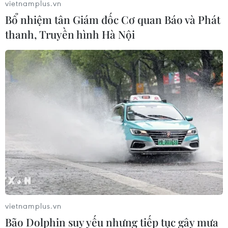
vietnamplus.vn
Chính phủ Hàn Quốc quyết định mở cửa thêm cung
Bổ nhiệm tân Giám đốc Cơ quan Báo và Phát
đường mới tại huyện Cheorwon, tỉnh Gangwon từ ngày
thanh, Truyền hình Hà Nội
1/6 tới, sau khi mở cửa DMZ hồi tháng Tư qua huyện
Goseong cũng thuộc tỉnh này.
vietnamplus.vn
Bão Dolphin suy yếu nhưng tiếp tục gây mưa