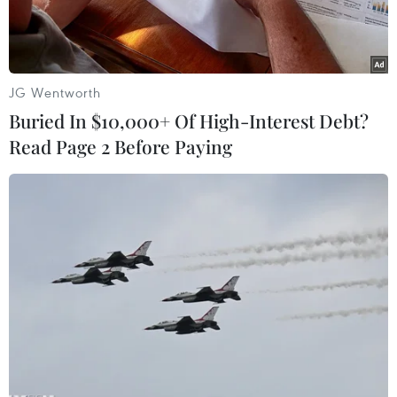
JG Wentworth
Buried In $10,000+ Of High-Interest Debt?
Read Page 2 Before Paying
Một tuyến đường ở huyện Cheorwon, tỉnh Gangwon, Hàn
Quốc, gần Khu phi quân sự liên Triều (DMZ) ngày 29/5/2018.
(Ảnh: AFP/TTXVN)
Bộ Tư lệnh Liên hợp quốc (UNC) có nhiệm vụ
giám sát các hoạt động bên trong Khu phi quân