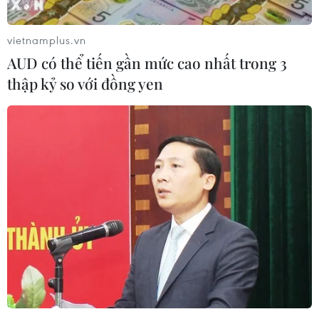
ga xuất phát của tuyến đường sắt Hòa bình liên Triều.
vietnamplus.vn
AUD có thể tiến gần mức cao nhất trong 3
thập kỷ so với đồng yen
Hàn Quốc mở thêm một cung đường mới
thuộc “Con đường hòa bình DMZ”
20/05/2019 08:22