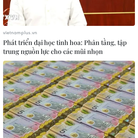
vietnamplus.vn
Phát triển đại học tinh hoa: Phân tầng, tập
trung nguồn lực cho các mũi nhọn
Hàn Quốc mở tuyến du lịch bằng đường
sắt tới khu DMZ
12/05/2019 04:52
Chuyến tàu sẽ xuất phát từ ga KTX Gwangmyeong
nhằm xây dựng kế hoạch mở rộng sự đồng thuận trong
nhân dân cả nước để chọn ga KTX Gwangmyeong làm