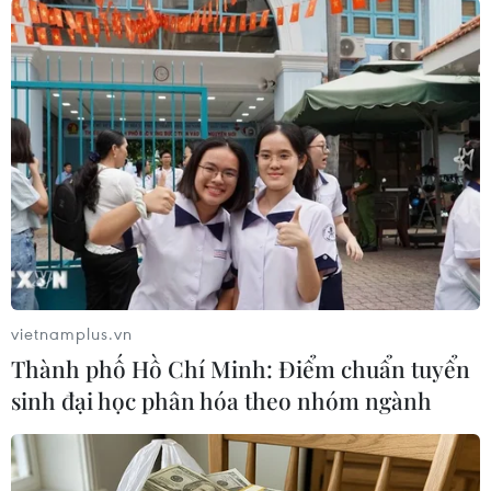
vietnamplus.vn
Thành phố Hồ Chí Minh: Điểm chuẩn tuyển
#DMZ
#Triều Tiên
#Hàn Quốc
#Kiểm soát biên giới
sinh đại học phân hóa theo nhóm ngành
#Liên hợp quốc
#Goseong
#Chiến tranh Triều Tiên
Hàn Quốc
Triều Tiên