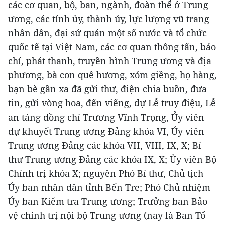
các cơ quan, bộ, ban, ngành, đoàn thể ở Trung
ương, các tỉnh ủy, thành ủy, lực lượng vũ trang
nhân dân, đại sứ quán một số nước và tổ chức
quốc tế tại Việt Nam, các cơ quan thông tấn, báo
chí, phát thanh, truyền hình Trung ương và địa
phương, bà con quê hương, xóm giềng, họ hàng,
bạn bè gần xa đã gửi thư, điện chia buồn, đưa
tin, gửi vòng hoa, đến viếng, dự Lễ truy điệu, Lễ
an táng đồng chí Trương Vĩnh Trọng, Ủy viên
dự khuyết Trung ương Đảng khóa VI, Ủy viên
Trung ương Đảng các khóa VII, VIII, IX, X; Bí
thư Trung ương Đảng các khóa IX, X; Ủy viên Bộ
Chính trị khóa X; nguyên Phó Bí thư, Chủ tịch
Ủy ban nhân dân tỉnh Bến Tre; Phó Chủ nhiệm
Ủy ban Kiểm tra Trung ương; Trưởng ban Bảo
vệ chính trị nội bộ Trung ương (nay là Ban Tổ