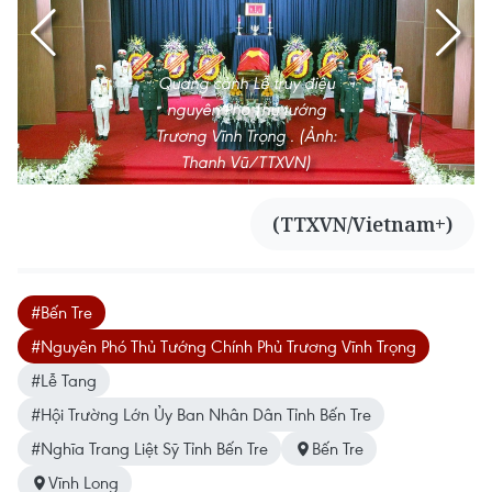
Quang cảnh Lễ truy điệu
nguyên Phó Thủ tướng
Trương Vĩnh Trọng . (Ảnh:
Thanh Vũ/TTXVN)
(TTXVN/Vietnam+)
#Bến Tre
#Nguyên Phó Thủ Tướng Chính Phủ Trương Vĩnh Trọng
#Lễ Tang
#Hội Trường Lớn Ủy Ban Nhân Dân Tỉnh Bến Tre
#Nghĩa Trang Liệt Sỹ Tỉnh Bến Tre
Bến Tre
Vĩnh Long