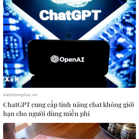
#League Cup
#Cúp Liên đoàn Anh
#Manchester City
#Liverpool
#Cựu vương
Anh
vietnamplus.vn
ChatGPT cung cấp tính năng chat không giới
hạn cho người dùng miễn phí
Theo dõi VietnamPlus