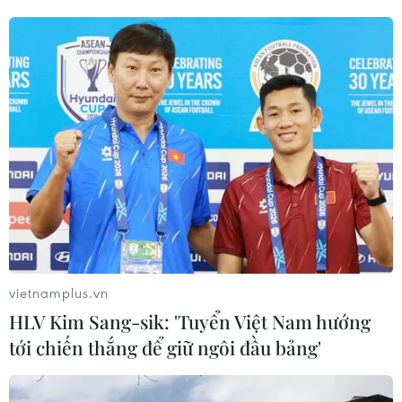
ở các đội tuyển khác nhau ở World Cup, trong khi “hàng
xóm” Manchester City có 15 cầu thủ và hầu hết trong số
này vẫn đang thi đấu ở vòng Tứ kết.
vietnamplus.vn
HLV Kim Sang-sik: 'Tuyển Việt Nam hướng
tới chiến thắng để giữ ngôi đầu bảng'