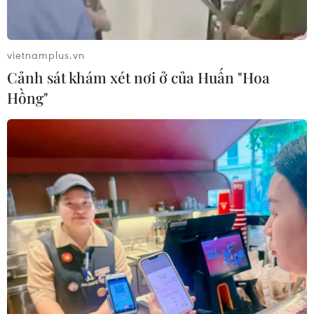
Nhận định Việt Nam vs
Indonesia: Thầy Kim cần thay đổi để
giành chiến thắng?
vietnamplus.vn
03/08/2026 00:06
Cảnh sát khám xét nơi ở của Huấn "Hoa
Hồng"
Đội tuyển Futsal Việt Nam giành
chiến thắng đậm tại giải đấu ở Thái
Lan
02/08/2026 22:40
Nhận định Việt Nam vs Indonesia:
Chờ kỳ tích ngay tại 'chảo lửa'
Pakansari
02/08/2026 14:04