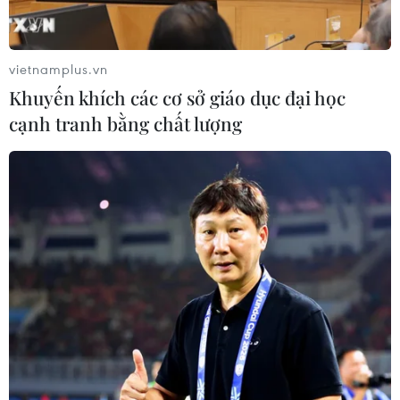
vietnamplus.vn
Khuyến khích các cơ sở giáo dục đại học
cạnh tranh bằng chất lượng
TIN CÙNG CHUYÊN MỤC
Công Phượng gặp thử thách lớn
trong ngày tái xuất V-League 2026/27
06/08/2026 11:49