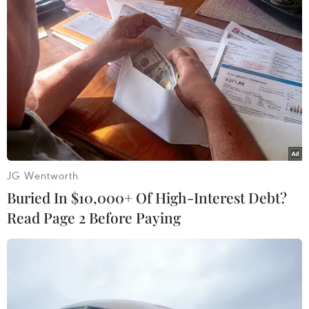
TIN LIÊN QUAN
JG Wentworth
Buried In $10,000+ Of High-Interest Debt?
Read Page 2 Before Paying
Cận cảnh Salah lập công giúp
Liverpool đánh bại Manchester City