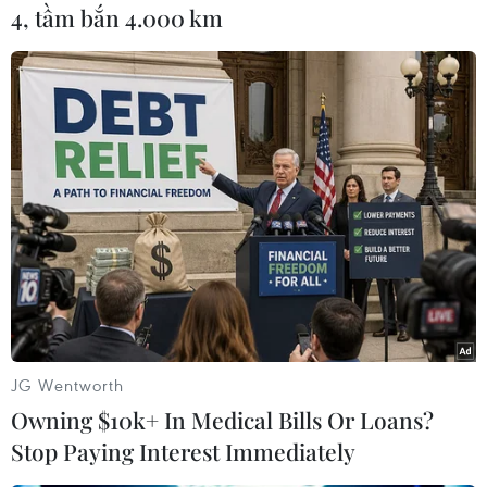
Southampton tại St. Marry's.
4, tầm bắn 4.000 km
Trước Man City, Manchester United cũng giành
quyền đi tiếp sau trận thắng 2-0 trước Burnley.
Quỷ đỏ sẽ chạm trán Charlton Athletic ở tứ kết.
Tứ kết League Cup
Manchester United - Charlton Athletic
Newcastle United - Leicester City
Nottingham Forest - Wolverhampton
Southampton - Manchester City
(Vietnam+)
JG Wentworth
Owning $10k+ In Medical Bills Or Loans?
Stop Paying Interest Immediately