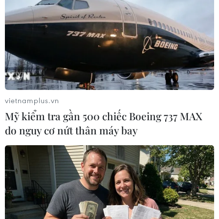
17/10/2022 02:21
Mohamed Salah đã tỏa sáng với pha lập công duy
nhất để giúp Liverpool đánh bại Manchester City 1-0 tại
Anfield ở trận cầu tâm điểm vòng 10 Premier League.
vietnamplus.vn
Mỹ kiểm tra gần 500 chiếc Boeing 737 MAX
do nguy cơ nứt thân máy bay