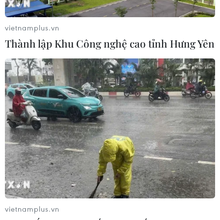
vietnamplus.vn
Thành lập Khu Công nghệ cao tỉnh Hưng Yên
Cúp Liên đoàn Anh: Arsenal bị loại, Man
City đánh bại Chelsea
10/11/2022 00:12
Các "ông lớn" như Arsenal, Tottenham và Chelsea đã
sớm phải chia tay Cúp Liên đoàn Anh ngay từ vòng 3,
trong khi đương kim vô địch Liverpool cũng phải chật
vật đi tiếp.
vietnamplus.vn