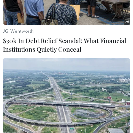
JG Wentworth
$30k In Debt Relief Scandal: What Financial
Institutions Quietly Conceal
Erling Haaland ghi bàn giúp Man City hạ bệ Liverpool. (Nguồn:
Getty Images)
Manchester City đánh đấu sự trở lại sau hơn 1
tháng nghỉ để dành sân chơi cho World Cup
2022, bằng chiến thắng kịch tính 3-2 trước
Liverpool tại vòng 4 League Cup (Cúp Liên đoàn
Anh).