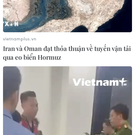
Timor Leste: Trận chiến vì 3 điểm
danh dự cho "Các chiến binh
Angkor"
03/08/2026 03:30
vietnamplus.vn
Iran và Oman đạt thỏa thuận về tuyến vận tải
ASEAN Cup 2026: Đội tuyển Việt
qua eo biển Hormuz
Nam sẵn sàng cho đại chiến ở "chảo
lửa" Pakansari
03/08/2026 03:13
Lịch thi đấu ASEAN Cup 2026 ngày
3/8: Việt Nam quyết đấu Indonesia
03/08/2026 01:40