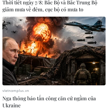
Thời tiết ngày 7/8: Bắc Bộ và Bắc Trung Bộ
giảm mưa về đêm, cục bộ có mưa to
World Cup: Thành Manchester được ca
ngợi là “thủ đô” bóng đá thế giới
vietnamplus.vn
Nga thông báo tấn công căn cứ ngầm của
10/12/2022 02:25
Ukraine
Theo thống kê, Manchester United đóng góp 14 cầu thủ