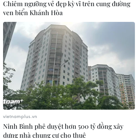
Chiêm ngưỡng vẻ đẹp kỳ vĩ trên cung đường
Malaysia tại ASEAN Cup 2026 trên
ven biển Khánh Hòa
kênh nào?
01/08/2026 08:41
Đình Bắc gây thất vọng trước
Singapore, điều gì đang xảy ra với
tuyển Việt Nam?
01/08/2026 03:00
Xem thêm
vietnamplus.vn
Ninh Bình phê duyệt hơn 500 tỷ đồng xây
dựng nhà chung cư cho thuê
CƠ QUAN CHỦ QUẢN: THÔNG TẤN XÃ VIỆT NAM