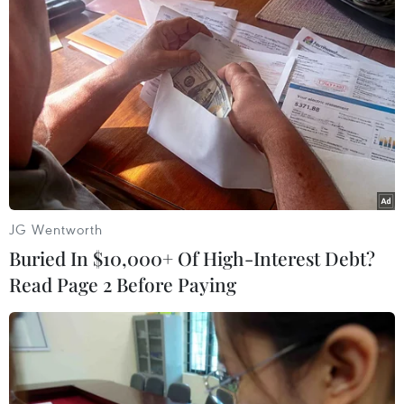
JG Wentworth
#Google
#Mạng tra cứu
#Băng nhóm xã hội đen
Buried In $10,000+ Of High-Interest Debt?
#Wikipedia
#Công cụ tìm kiếm
Australia
Read Page 2 Before Paying
Theo dõi VietnamPlus