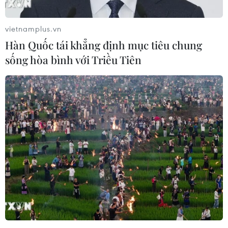
vietnamplus.vn
Hàn Quốc tái khẳng định mục tiêu chung
sống hòa bình với Triều Tiên
6 cách để người dùng phát hiện tin tức giả
với Google
28/04/2020 02:22
Giữa một rừng thông tin về đại dịch COVID-19 hiện nay,
nhiều người đôi khi dễ dàng bị mắc bẫy của tin tức sai
lệch (fake news). Mới đây, Google đã chia sẻ sáu mẹo
xác minh thông tin có đúng hay không.