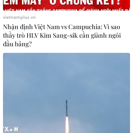
vietnamplus.vn
Nhận định Việt Nam vs Campuchia: Vì sao
thầy trò HLV Kim Sang-sik cần giành ngôi
đầu bảng?
TIN CÙNG CHUYÊN MỤC