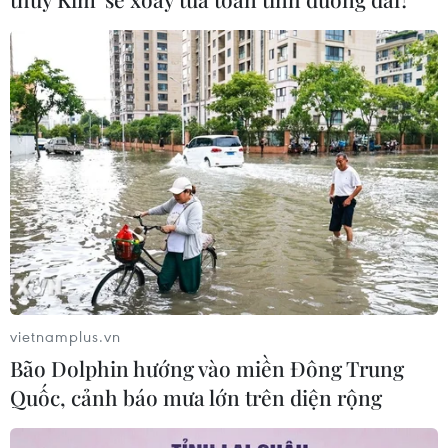
CƠ QUAN CHỦ QUẢN: THÔNG TẤN XÃ VIỆT NAM
Tổng Biên tập: TRẦN TIẾN DUẨN
Phó Tổng Biên tập: NGUYỄN THỊ TÁM, KHÚC THANH
THỦY
Sở hữu trí tuệ
Quy định sử dụng
RSS
Hỗ trợ
Ngôn ngữ
TTXVN
Dịch vụ tin
Quảng cáo
Liên hệ
vietnamplus.vn
Bão Dolphin hướng vào miền Đông Trung
Quốc, cảnh báo mưa lớn trên diện rộng
Giấy phép số: 1374/GP-BTTTT do Bộ Thông tin và Truyền thông
cấp ngày 11/9/2008.