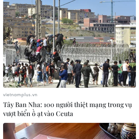
thiết kế bởi những người làm việc cho Google
để vận hành theo cách của công ty và bằng cách
này đã xác định những nội dung phản cảm có
thể được gỡ bỏ bằng sự can thiệp của con
người.…"
Google trở thành nhà xuất bản của các kết quả
tìm kiếm mà công cụ tìm kiếm của công ty đem
lại cho người dùng có truy vấn tìm kiếm.
Thẩm phán Richards cũng khẳng định rằng việc
cung cấp các liên kết trong kết quả tìm kiếm
vietnamplus.vn
"tương đương với việc xuất bản"./.
Tây Ban Nha: 100 người thiệt mạng trong vụ
vượt biển ồ ạt vào Ceuta
(TTXVN/Vietnam+)