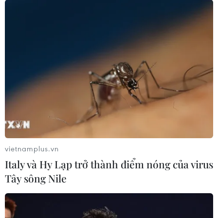
29/04/2020 14:32
Meet ra mắt cách đây ba năm, hiện có 100 triệu người
dùng hàng ngày, vẫn yêu cầu người dùng phải có tài
khoản giáo dục hoặc doanh nghiệp của Google để thiết
lập các cuộc gọi.
vietnamplus.vn
Italy và Hy Lạp trở thành điểm nóng của virus
Tây sông Nile