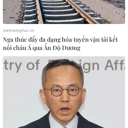
vietnamplus.vn
Australia có cứu được báo chí
Nga thúc đẩy đa dạng hóa tuyến vận tải kết
khi buộc Google, Facebook trả tiền?
nối châu Á qua Ấn Độ Dương
25/04/2020 09:34
Giám đốc điều hành Viztrade dự đoán rằng Facebook
và Google sẽ chẳng có cách nào khác ngoài việc chấp
nhận bộ quy tắc ứng xử của Australia, nếu không sẽ bị
cấm sử dụng tin tức.