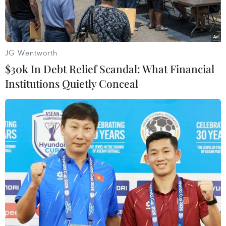
JG Wentworth
$30k In Debt Relief Scandal: What Financial
Institutions Quietly Conceal
Luật sư George Defteros. (Nguồn: barossaherald.com.au)
Theo phóng viên TTXVN tại Australia, tòa án tối
cao bang Victoria của nước này ngày 30/4 đã ra
phán quyết buộc hãng Google phải trả 40.000