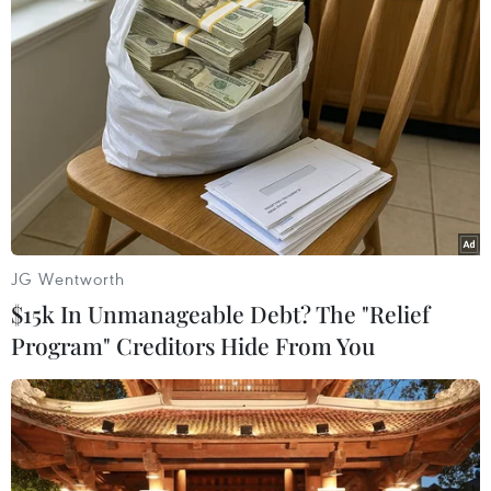
TIN LIÊN QUAN
JG Wentworth
$15k In Unmanageable Debt? The "Relief
Program" Creditors Hide From You
Mexico: Xung đột giữa 2 nhóm tự vệ địa
phương, 12 người thiệt mạng
19/01/2021 06:28
Chính quyền địa phương cho biết đã phát hiện các thi