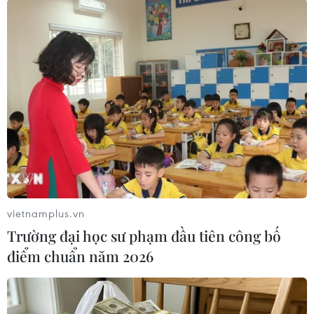
#Hạ Viện Mỹ
#Nancy Pelosi
#Máy tính
#Lấy Cắp
Mỹ
Theo dõi VietnamPlus
vietnamplus.vn
Trường đại học sư phạm đầu tiên công bố
điểm chuẩn năm 2026