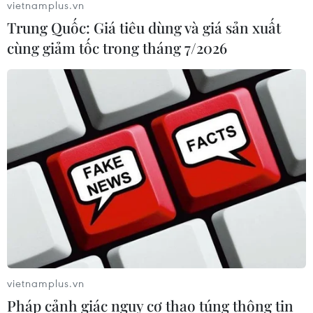
vietnamplus.vn
Người từng là luật sư riêng của Tổng
Trung Quốc: Giá tiêu dùng và giá sản xuất
thống Trump trở thành Bộ trưởng Tư
cùng giảm tốc trong tháng 7/2026
pháp Mỹ
08/08/2026 23:28
Thượng viện Mỹ thông qua luật ngân
sách tránh nguy cơ chính phủ đóng
cửa
08/08/2026 13:31
Thượng viện Mỹ thông qua dự luật
trừng phạt Nga
08/08/2026 03:50
vietnamplus.vn
Pháp cảnh giác nguy cơ thao túng thông tin