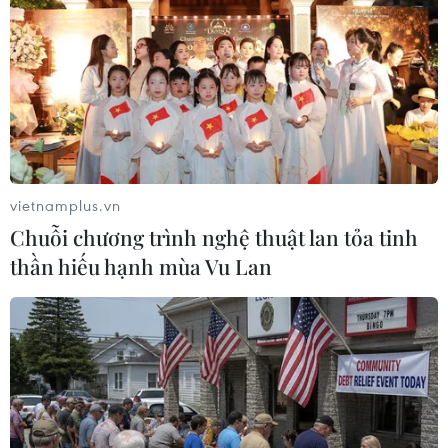
thể trên tại một con đường nông thôn gần thị trấn El
Amate, các thi thể đều có dấu hiệu bị tra tấn và trói tay
chân.
vietnamplus.vn
Chuỗi chương trình nghệ thuật lan tỏa tinh
thần hiếu hạnh mùa Vu Lan
Mỹ: Bang New York đề nghị mua trực tiếp