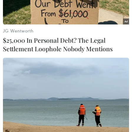
Pelosi.
JG Wentworth
$25,000 In Personal Debt? The Legal
Settlement Loophole Nobody Mentions
Chủ tịch Hạ viện Mỹ Nancy Pelosi. (Ảnh: AFP/TTXVN)
Truyền thông Mỹ đưa tin ngày 18/1, lực lượng
chức năng liên bang đã bắt giữ một phụ nữ đến