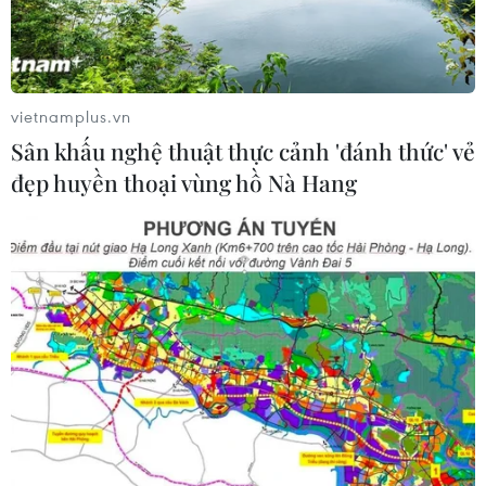
06/08/2026 22:52
Chủ tịch Quốc hội Trần Thanh Mẫn
tiếp Đại sứ Hoa Kỳ Jennifer Wicks
vietnamplus.vn
06/08/2026 13:43
Sân khấu nghệ thuật thực cảnh 'đánh thức' vẻ
đẹp huyền thoại vùng hồ Nà Hang
Tổng thống Trump bác tin Mỹ thiếu
hụt vũ khí vì chiến dịch Trung Đông
06/08/2026 09:40
Mỹ điều tra sự cố hàng không liên
quan đến trực thăng chở Tổng thống
Trump
06/08/2026 04:38