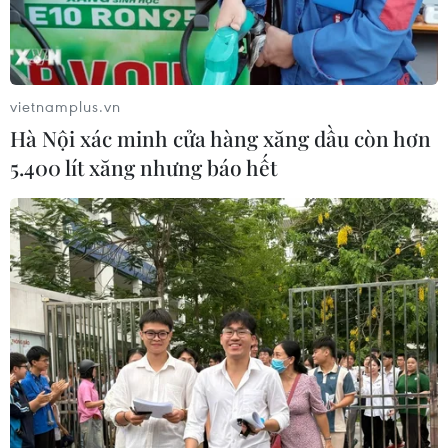
vietnamplus.vn
Hà Nội xác minh cửa hàng xăng dầu còn hơn
5.400 lít xăng nhưng báo hết
TIN CÙNG CHUYÊN MỤC
WHO lên tiếng sau vụ phá hủy kho
vật tư y tế tại Ukraine
09/08/2026 15:11