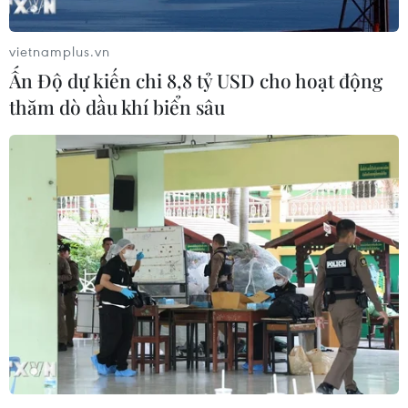
vietnamplus.vn
Ấn Độ dự kiến chi 8,8 tỷ USD cho hoạt động
thăm dò dầu khí biển sâu
Thông tin lễ nhậm chức của
Tổng thống Mỹ đắc cử Biden
19/01/2021 08:35
Diễn ra trong bối cảnh đại dịch COVID-19 không ngừng
lây lan và những lo ngại gia tăng về an ninh, lễ nhậm
chức của Tổng thống đắc cử Mỹ Joe Biden vào ngày
20/1/2021 tới có nhiều dấu ấn đặc biệt.