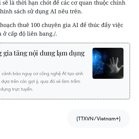
 sẽ là thời hạn chót để các cơ quan thuộc chính
hính sách sử dụng AI nêu trên.
hoạch thuê 100 chuyên gia AI để thúc đẩy việc
 ở cấp độ liên bang./.
g gia tăng nội dung lạm dụng
 cảnh báo nguy cơ công nghệ AI tạo sinh
 dựa trên các gợi ý, qua đó sẽ làm trầm
 dụng trực tuyến.
(TTXVN/Vietnam+)