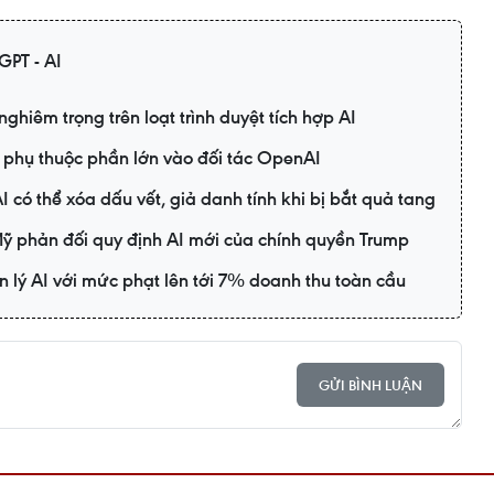
GPT - AI
ghiêm trọng trên loạt trình duyệt tích hợp AI
t phụ thuộc phần lớn vào đối tác OpenAI
 có thể xóa dấu vết, giả danh tính khi bị bắt quả tang
ỹ phản đối quy định AI mới của chính quyền Trump
n lý AI với mức phạt lên tới 7% doanh thu toàn cầu
GỬI BÌNH LUẬN