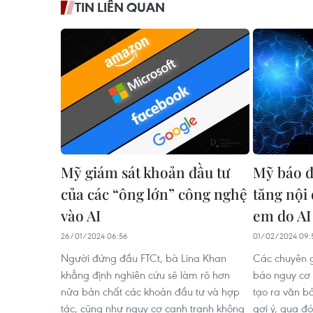
TIN LIÊN QUAN
Mỹ giám sát khoản đầu tư
Mỹ báo đ
của các “ông lớn” công nghệ
tăng nội
vào AI
em do AI 
26/01/2024 06:56
01/02/2024 09:
Người đứng đầu FTCt, bà Lina Khan
Các chuyên g
khẳng định nghiên cứu sẽ làm rõ hơn
báo nguy cơ 
nữa bản chất các khoản đầu tư và hợp
tạo ra văn b
tác, cũng như nguy cơ cạnh tranh không
gợi ý, qua đó