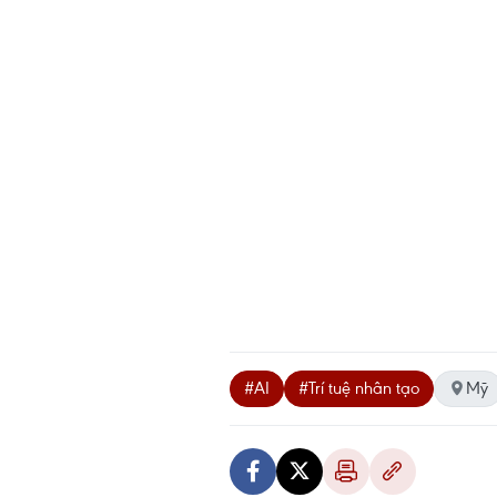
#AI
#Trí tuệ nhân tạo
Mỹ