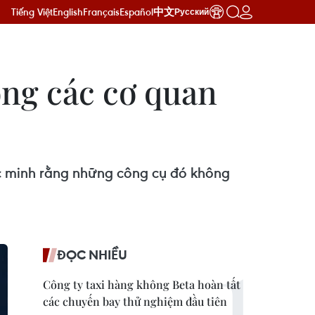
Tiếng Việt
English
Français
Español
中文
Русский
ong các cơ quan
ác minh rằng những công cụ đó không
ĐỌC NHIỀU
Công ty taxi hàng không Beta hoàn tất
các chuyến bay thử nghiệm đầu tiên