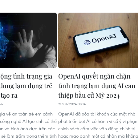
ộng tình trạng gia
OpenAI quyết ngăn chặn
 dung lạm dụng trẻ
tình trạng lạm dụng AI can
tạo ra
thiệp bầu cử Mỹ 2024
56
21/01/2024 08:14
ia về an toàn trẻ em cảnh
OpenAI đã xóa tài khoản của một nhà
công nghệ AI tạo sinh có thể
phát triển bot AI có hành vi cố ý vi phạ
ản và hình ảnh dựa trên các
chính sách cấm việc vận động chính trị
 sẽ làm trầm trọng thêm tình
hoặc mạo danh một cá nhân mà khôn