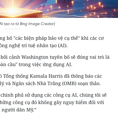
I tạo ra từ Bing Image Creator)
g bố "các biện pháp bảo vệ cụ thể" khi các cơ
g nghệ trí tuệ nhân tạo (AI).
 bối cảnh Washington tuyên bố sẽ đóng vai trò là
àn cầu" trong việc ứng dụng AI.
ó Tổng thống Kamala Harris đã thông báo các
lý và Ngân sách Nhà Trắng (OMB) soạn thảo.
 chính phủ sử dụng các công cụ AI, chúng tôi sẽ
hững công cụ đó không gây nguy hiểm đối với
a người dân Mỹ.”