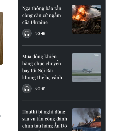
Nga thông báo tấn
công căn cứ ngầm
của Ukraine
NGHE
Mưa dông khiến
hàng chục chuyến
bay tới Nội Bài
không thể hạ cánh
NGHE
Houthi bị nghi đứng
m
sau vụ tấn công đánh
chìm tàu hàng Ấn Độ
g