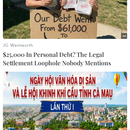
JG Wentworth
$25,000 In Personal Debt? The Legal
Settlement Loophole Nobody Mentions
Dịch COVID-19 khiến tuổi thọ trung bình
của người Mỹ giảm mạnh
25/06/2021 23:00
Giáo sư Steven Woolf lý giải dịch COVID-19 đã khiến
một bộ phận người Mỹ không thể tiếp cận các dịch vụ
chăm sóc y tế cần thiết, cũng như phải hứng chịu tình
trạng gián đoạn một số dịch vụ khác.