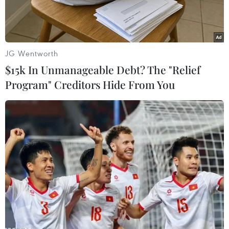
JG Wentworth
$15k In Unmanageable Debt? The "Relief
Program" Creditors Hide From You
Học sinh Mỹ đeo khẩu trang khi ở trường. (Nguồn: PA)
Trong bối cảnh rất nhiều học sinh đã quay trở
lại trường để học trực tiếp toàn thời gian, một số
bang tại nước này đang có kế hoạch yêu cầu tất
cả học sinh phải đeo khẩu trang.
Ngược lại, tại một số bang khác, các lệnh hành