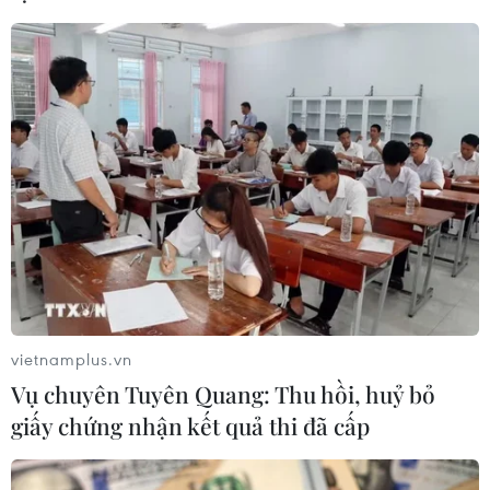
CƠ QUAN CHỦ QUẢN: THÔNG TẤN XÃ VIỆT NAM
Tổng Biên tập: TRẦN TIẾN DUẨN
Phó Tổng Biên tập: NGUYỄN THỊ TÁM, KHÚC THANH
THỦY
Sở hữu trí tuệ
Quy định sử dụng
vietnamplus.vn
RSS
Hỗ trợ
Vụ chuyên Tuyên Quang: Thu hồi, huỷ bỏ
Ngôn ngữ
TTXVN
giấy chứng nhận kết quả thi đã cấp
Dịch vụ tin
Quảng cáo
Liên hệ