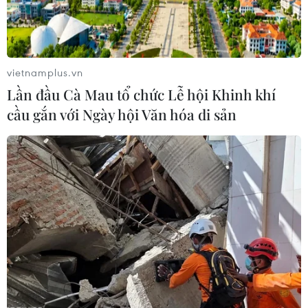
vietnamplus.vn
Lần đầu Cà Mau tổ chức Lễ hội Khinh khí
cầu gắn với Ngày hội Văn hóa di sản
New York diễu hành tôn vinh những người
hùng chống COVID-19
08/07/2021 08:07
Hàng trăm người lao động thuộc các ngành nghề thiết