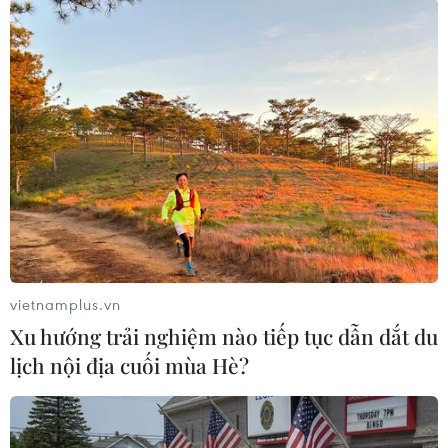
học sinh đang đi học đều phải đeo khẩu trang.
Tuy nhiên, nhà chức trách New Mexico hiện
đang xem xét lại chính sách của mình sau khi
Trung tâm Kiểm soát và Phòng ngừa dịch bệnh
(CDC) của Mỹ đã cập nhật hướng dẫn mới liên
quan đến vấn đề này.
Bất chấp hướng dẫn của CDC về việc sử dụng
khẩu trang nhất quán và đúng cách là đặc biệt
quan trọng ở trong nhà và những nơi đông
người, khi không thể duy trì khoảng cách cần
vietnamplus.vn
thiết, các bang Arizona, Georgia, Iowa, South
Xu hướng trải nghiệm nào tiếp tục dẫn dắt du
Carolina, Texas, Utah và Vermont đã ban hành
lịch nội địa cuối mùa Hè?
luật cấm các cơ sở đào tạo yêu cầu đeo khẩu
trang trong trường học.