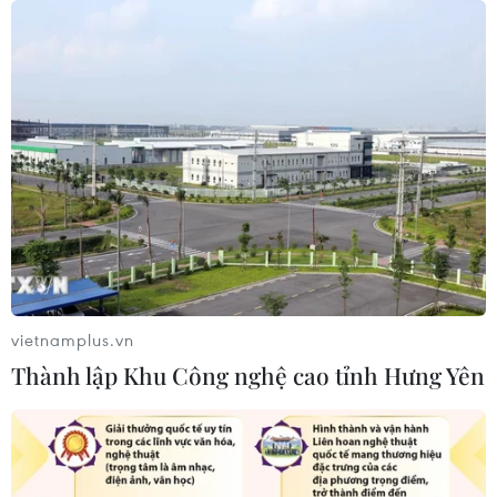
trong vụ vượt biển ồ ạt vào Ceuta
06/08/2026 16:03
Đức tuyên án chung thân đối tượng
gây vụ lao xe vào đám đông ở
Munich
06/08/2026 15:57
Italy và Hy Lạp trở thành điểm nóng
của virus Tây sông Nile
vietnamplus.vn
06/08/2026 13:24
Thành lập Khu Công nghệ cao tỉnh Hưng Yên
Bão Dolphin hướng vào miền Đông
Trung Quốc, cảnh báo mưa lớn trên