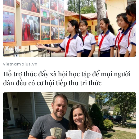
#Tiêm chủng
#Đeo khẩu trang
#Tình nguyện viên
#Bang California
Mỹ
Theo dõi VietnamPlus
vietnamplus.vn
Hỗ trợ thúc đẩy xã hội học tập để mọi người
dân đều có cơ hội tiếp thu tri thức
TIN LIÊN QUAN