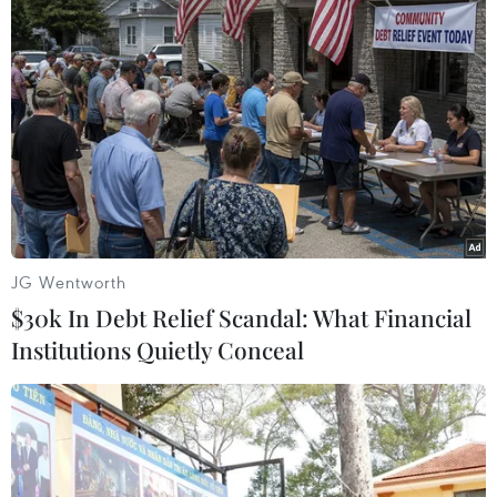
Trong khi đó, hai bang Illinois và Michigan có
các chính sách trên toàn bang quy định rằng
khẩu trang chỉ được yêu cầu đối với học sinh
chưa tiêm chủng./.
(TTXVN/Vietnam+)
JG Wentworth
$30k In Debt Relief Scandal: What Financial
Institutions Quietly Conceal