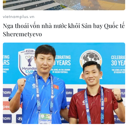
vietnamplus.vn
Nga thoái vốn nhà nước khỏi Sân bay Quốc tế
Sheremetyevo
TIN CÙNG CHUYÊN MỤC
Nghệ nhân Đặng Văn Hậu
thổi sức sống mới cho nghệ thuật tò
he truyền thống
07/08/2026 03:19
Sập công trình tại Cuba khiến 2
người tử vong
07/08/2026 01:48