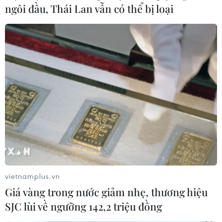
ngôi đầu, Thái Lan vẫn có thể bị loại
Mỹ: Ca mắc và ca tử vong vì COVID-19 chủ
yếu là người chưa tiêm chủng
16/07/2021 22:46
Điều phối viên về COVID-19 của Nhà Trắng cho hay số
ca mắc COVID-19 tập trung ở các cộng đồng có tỷ lệ
tiêm chủng thấp và những ca nhập viện và tử vong chủ
yếu là những người chưa tiêm chủng.
vietnamplus.vn
Giá vàng trong nước giảm nhẹ, thương hiệu
SJC lùi về ngưỡng 142,2 triệu đồng