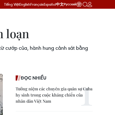
Tiếng Việt
English
Français
Español
中文
Русский
n loạn
 từ cướp của, hành hung cảnh sát bằng
ĐỌC NHIỀU
Tưởng niệm các chuyên gia quân sự Cuba
hy sinh trong cuộc kháng chiến của
nhân dân Việt Nam