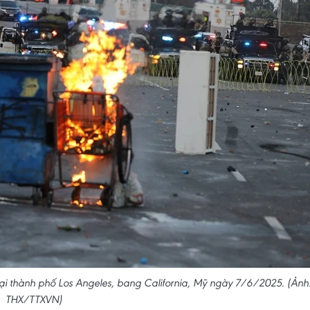
tại thành phố Los Angeles, bang California, Mỹ ngày 7/6/2025. (Ảnh
THX/TTXVN)