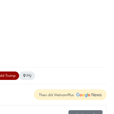
ald Trump
Mỹ
Theo dõi VietnamPlus