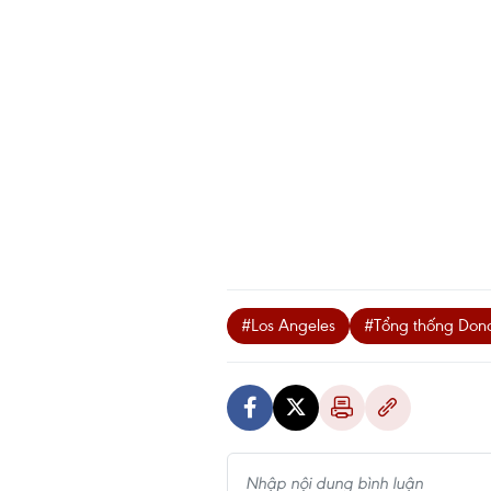
#Los Angeles
#Tổng thống Don