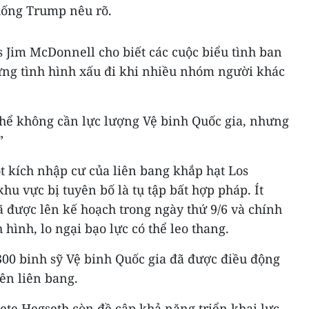
hống Trump nêu rõ.
 Jim McDonnell cho biết các cuộc biểu tình ban
ưng tình hình xấu đi khi nhiều nhóm người khác
hể không cần lực lượng Vệ binh Quốc gia, nhưng
”
ột kích nhập cư của liên bang khắp hạt Los
hu vực bị tuyên bố là tụ tập bất hợp pháp. Ít
ã được lên kế hoạch trong ngày thứ 9/6 và chính
 hình, lo ngại bạo lực có thể leo thang.
300 binh sỹ Vệ binh Quốc gia đã được điều động
iên liên bang.
te Hegseth còn đề cập khả năng triển khai lực