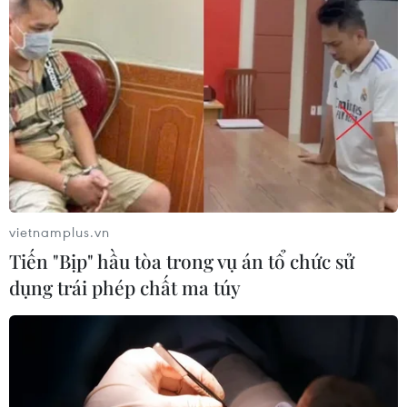
vietnamplus.vn
Tiến "Bịp" hầu tòa trong vụ án tổ chức sử
dụng trái phép chất ma túy
TIN CÙNG CHUYÊN MỤC