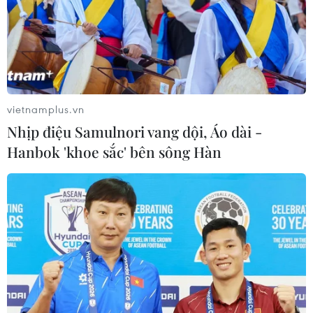
Venezuela khởi động đàm phán về
tiến trình chuyển giao chính trị
07/08/2026 02:58
Sập công trình tại Cuba khiến 2
vietnamplus.vn
người tử vong
Nhịp điệu Samulnori vang dội, Áo dài -
07/08/2026 01:48
Hanbok 'khoe sắc' bên sông Hàn
Đảng Cộng hòa đề xuất dự luật trao
thêm thẩm quyền thuế quan cho ông
Trump
07/08/2026 00:33
Cựu Giám đốc Viện Quốc gia về Dị