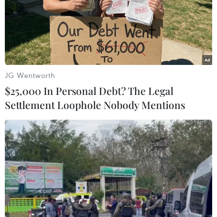
nhà lãnh đạo khu vực
JG Wentworth
$25,000 In Personal Debt? The Legal
Settlement Loophole Nobody Mentions
Năm lưu ý rút ra từ Hội nghị cấp cao đặc
biệt Mỹ-ASEAN