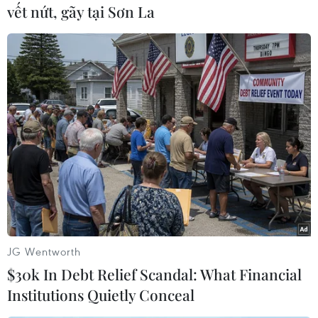
vết nứt, gãy tại Sơn La
Theo dõi VietnamPlus
TIN LIÊN QUAN
JG Wentworth
$30k In Debt Relief Scandal: What Financial
Institutions Quietly Conceal