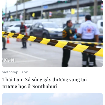
05/08/2026 12:29
Mỹ truy tố đối tượng bị bắt tại sân
golf của Tổng thống Trump
05/08/2026 06:57
Mỹ cấm xuất khẩu vật liệu pin tái chế
và phế liệu vonfram trong một năm
05/08/2026 06:53
vietnamplus.vn
Thái Lan: Xả súng gây thương vong tại
Brazil hạ cấp quan hệ với Argentina,
trường học ở Nonthaburi
căng thẳng ngoại giao với Mỹ
05/08/2026 03:55