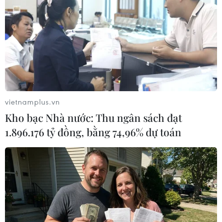
vietnamplus.vn
Kho bạc Nhà nước: Thu ngân sách đạt
1.896.176 tỷ đồng, bằng 74,96% dự toán
Hội nghị Mỹ-ASEAN: Cơ hội và thách thức
dành cho ông Biden
17/05/2022 08:27
Với việc Mỹ đang tụt hậu so với Trung Quốc về hội nhập
kinh tế khu vực, hội nghị cấp cao lần này sẽ vừa là một
phép thử lớn, vừa là cơ hội để ông Biden trấn an các