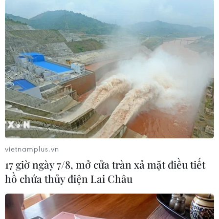
Thượng đỉnh Mỹ-ASEAN: Cơ hội thúc đẩy
Mỹ phê chuẩn UNCLOS
09/05/2022 07:26
Việc phê chuẩn UNCLOS sẽ giúp Mỹ có thêm đòn bẩy
trong việc kêu gọi các quốc gia khác hành động tương
tự. Hải quân của Mỹ đa phần tuân theo những quy tắc
hàng hải mà UNCLOS đưa ra.
vietnamplus.vn
17 giờ ngày 7/8, mở cửa tràn xả mặt điều tiết
hồ chứa thủy điện Lai Châu