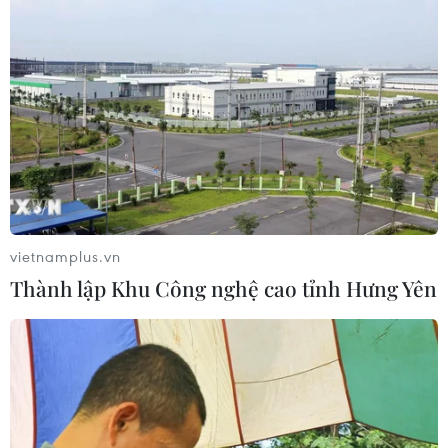
Mỹ dự chi thêm 1,4 tỷ USD cho hoạt
động của Vệ binh Quốc gia
05/08/2026 03:26
Báo Argentina nói ngành vật liệu
công nghệ cao Việt Nam "hút" đầu tư
nước ngoài
vietnamplus.vn
05/08/2026 03:11
Thành lập Khu Công nghệ cao tỉnh Hưng Yên
Việt Nam bàn giao gạo sản xuất tại
Cuba cho đối tác
05/08/2026 02:27