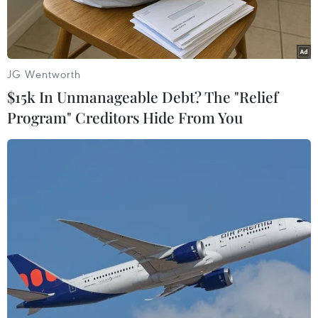
JG Wentworth
$15k In Unmanageable Debt? The "Relief
Program" Creditors Hide From You
Ngoại trưởng Mỹ Antony Blinken. (Ảnh: AFP/TTXVN)
Bộ Ngoại giao Mỹ ngày 29/7 thông báo Ngoại
trưởng nước này, ông Antony Blinken, sẽ tới
Campuchia tham dự hội nghị Bộ trưởng Ngoại
giao Hiệp hội các quốc gia Đông Nam Á