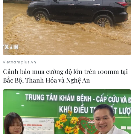
vietnamplus.vn
Cảnh báo mưa cường độ lớn trên 100mm tại
Bắc Bộ, Thanh Hóa và Nghệ An
TIN CÙNG CHUYÊN MỤC
Đến năm 2030, Việt Nam làm chủ ít