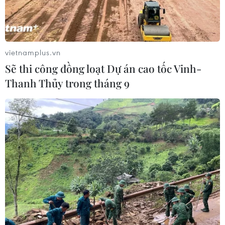
lưới Hive.
vietnamplus.vn
Sẽ thi công đồng loạt Dự án cao tốc Vinh-
Thanh Thủy trong tháng 9
Ảnh minh họa. (Nguồn: Reuters)
Ngày 8/2, Chính phủ Mỹ thông báo treo thưởng
10 triệu USD cho thông tin về những kẻ đứng
sau chương trình mã độc "Hive" bị đánh sập vào