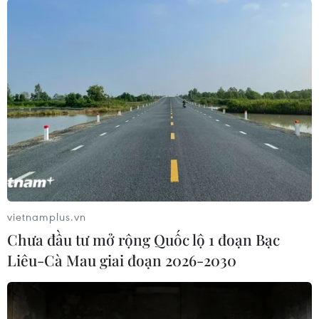
130 triệu USD nhằm vào hơn 300
nạn nhân.
(TTXVN/Vietnam+)
vietnamplus.vn
Chưa đầu tư mở rộng Quốc lộ 1 đoạn Bạc
Liêu-Cà Mau giai đoạn 2026-2030