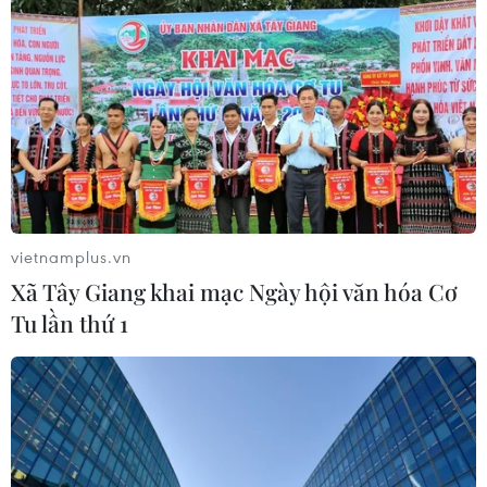
Lần đầu tiên vinh danh doanh
nghiệp kiến tạo đất nước tại Better
Choice Awards
05/08/2026 09:30
VNPT-VRG và cái “bắt tay” chiến
lược của để xây mô hình khu công
nghiệp công nghệ số
vietnamplus.vn
05/08/2026 02:59
Xã Tây Giang khai mạc Ngày hội văn hóa Cơ
Tu lần thứ 1
Doanh thu của Apple tại Ấn Độ lần
đầu vượt 10 tỷ USD
05/08/2026 00:53