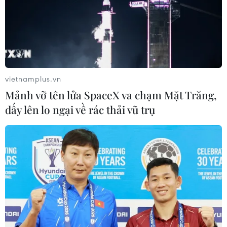
vietnamplus.vn
Mảnh vỡ tên lửa SpaceX va chạm Mặt Trăng,
dấy lên lo ngại về rác thải vũ trụ
Cảnh báo mã độc chiếm quyền điện thoại,
trộm tiền tài khoản
28/09/2023 08:33
Thủ đoạn lừa cài đặt ứng dụng giả mạo của cơ quan
nhà nước như thuế, bảo hiểm xã hội, điện lực... có chứa