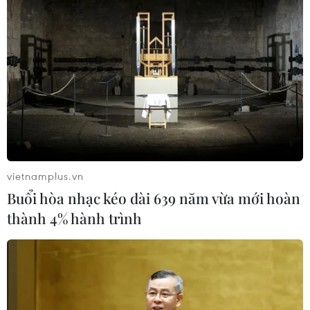
#Hive
#mã độc
#treo thưởng
#tấn công mã độc tống tiền
Mỹ
Theo dõi VietnamPlus
vietnamplus.vn
Buổi hòa nhạc kéo dài 639 năm vừa mới hoàn
thành 4% hành trình
TIN LIÊN QUAN