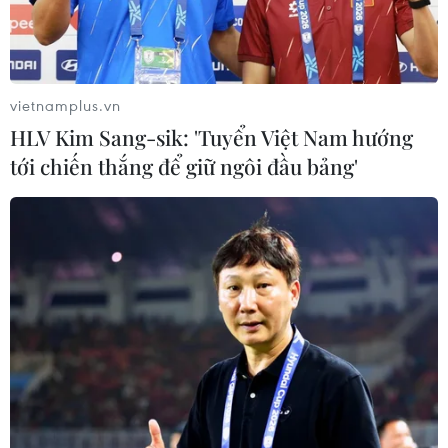
mã độc để theo dõi và đánh cắp thông tin giao dịch bắt
đầu rộ lên từ quý 2 năm nay.
vietnamplus.vn
HLV Kim Sang-sik: 'Tuyển Việt Nam hướng
tới chiến thắng để giữ ngôi đầu bảng'
Cảnh sát Đức triệt phá mạng lưới tin tặc
chuyên dùng mã độc tống tiền