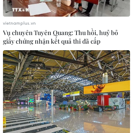
vietnamplus.vn
Vụ chuyên Tuyên Quang: Thu hồi, huỷ bỏ
giấy chứng nhận kết quả thi đã cấp
Lễ hội Văn hóa dân gian Phố Hiến: Tam
sông giao hòa tinh hoa tỏa sắc
17/02/2025 14:59