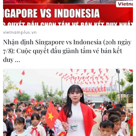
vietnamplus.vn
Nhận định Singapore vs Indonesia (20h ngày
7/8): Cuộc quyết đấu giành tấm vé bán kết
duy …
Australia chính thức áp dụng phạt nặng
lái xe uống rượu
20/05/2019 12:08
Từ đêm 20/5, bang New South Wales của Australia
chính thức áp dụng hình thức xử phạt treo bằng lái xe