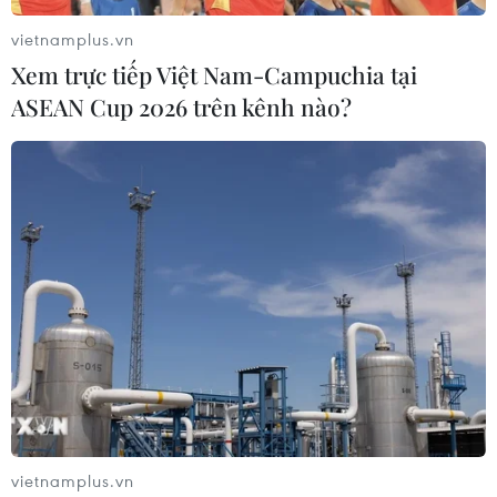
04/07/2019 00:19
vietnamplus.vn
Theo quy định mới, mức phạt cao nhất đối với người lái
Xem trực tiếp Việt Nam-Campuchia tại
xe khi say rượu đã tăng từ 90.000 Đài tệ lên đến
ASEAN Cup 2026 trên kênh nào?
120.000 Đài tệ (khoảng 90 triệu đồng).
vietnamplus.vn