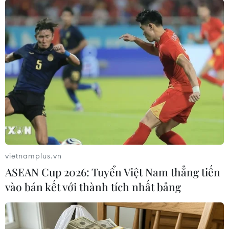
vietnamplus.vn
#Nam Phi
#Rượu bia
#Tửu lượng
#Bệnh tim mạch
ASEAN Cup 2026: Tuyển Việt Nam thẳng tiến
#Huyết áp
#Xơ gan
#Tai nạn giao thông
vào bán kết với thành tích nhất bảng
Nam Phi