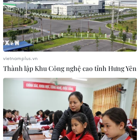
phát hiện sớm nguy cơ đại dịch
06/08/2026 22:30
Tây Ban Nha: 100 người thiệt mạng
trong vụ vượt biển ồ ạt vào Ceuta
06/08/2026 16:03
vietnamplus.vn
Thành lập Khu Công nghệ cao tỉnh Hưng Yên
Đức tuyên án chung thân đối tượng
gây vụ lao xe vào đám đông ở
Munich
06/08/2026 15:57
Italy và Hy Lạp trở thành điểm nóng
của virus Tây sông Nile