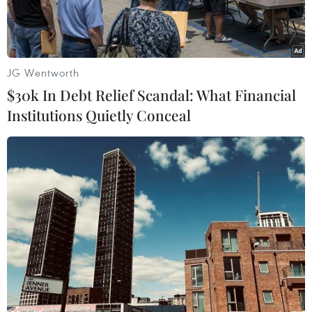
JG Wentworth
$30k In Debt Relief Scandal: What Financial
Institutions Quietly Conceal
Nam Phi nằm trong tốp những nước tiêu thụ rượu bia nhiều
nhất thế giới. (Nguồn: africacheck.org)
Nam Phi nằm trong số 5 nước tiêu thụ rượu
nhiều nhất thế giới, bất chấp việc có đến 2/3 số
người dân ở độ tuổi trưởng thành tại nước này
đang thực hiện chế độ kiêng sử dụng đồ uống
có cồn.