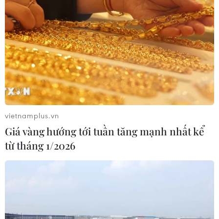
thử khi đến Quy Nhơn
07/08/2026 00:00
Chưa có bằng chứng truyền máu trẻ
giúp chống lão hóa
06/08/2026 23:16
vietnamplus.vn
Giá vàng hướng tới tuần tăng mạnh nhất kể
Xung đột Israel-Hamas: Ít nhất 300
từ tháng 1/2026
trẻ em thiệt mạng trong 300 ngày
qua
06/08/2026 22:56
Nước thải từ máy bay có thể giúp