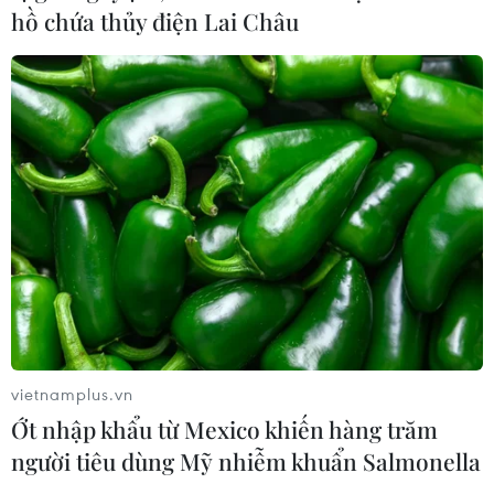
hồ chứa thủy điện Lai Châu
CƠ QUAN CHỦ QUẢN: THÔNG TẤN XÃ VIỆT NAM
Tổng Biên tập: TRẦN TIẾN DUẨN
Phó Tổng Biên tập: NGUYỄN THỊ TÁM, KHÚC THANH
THỦY
Sở hữu trí tuệ
Quy định sử dụng
RSS
Hỗ trợ
Ngôn ngữ
TTXVN
Dịch vụ tin
Quảng cáo
vietnamplus.vn
Liên hệ
Ớt nhập khẩu từ Mexico khiến hàng trăm
người tiêu dùng Mỹ nhiễm khuẩn Salmonella