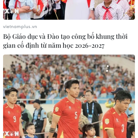
đối với những lái xe uống rượu, ngay cả khi nồng độ
cồn ở mức thấp nhất.
vietnamplus.vn
Bộ Giáo dục và Đào tạo công bố khung thời
gian cố định từ năm học 2026-2027
Đài Loan: Lái xe khi say rượu bị phạt cao
nhất tới 90 triệu đồng