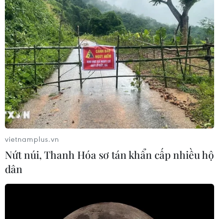
vietnamplus.vn
Nứt núi, Thanh Hóa sơ tán khẩn cấp nhiều hộ
dân