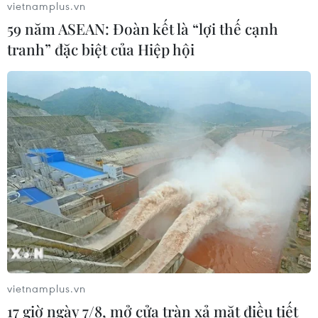
vietnamplus.vn
06/08/2026 03:02
59 năm ASEAN: Đoàn kết là “lợi thế cạnh
tranh” đặc biệt của Hiệp hội
Bất chấp nắng nóng kỷ lục, du khách
châu Á vẫn đổ sang châu Âu
05/08/2026 23:27
Đâm dao ở trung tâm London, một
nữ nghi phạm bị bắt giữ
05/08/2026 15:07
Xem thêm
vietnamplus.vn
17 giờ ngày 7/8, mở cửa tràn xả mặt điều tiết