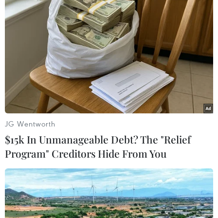
Theo dõi VietnamPlus
TIN LIÊN QUAN
JG Wentworth
$15k In Unmanageable Debt? The "Relief
Program" Creditors Hide From You