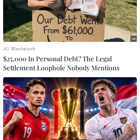
JG Wentworth
$25,000 In Personal Debt? The Legal
Hình phạt đối với lái xe
Settlement Loophole Nobody Mentions
uống rượu bia của một số nước
14/05/2019 09:13
Ngày càng nhiều vụ tai nạn giao thông xảy ra do người
điều khiển phương tiện uống rượu, bia. Nhiều nước ban
hành đạo luật nghiêm khắc đối với tài xế sử dụng bia,
rượu khi tham gia giao thông.