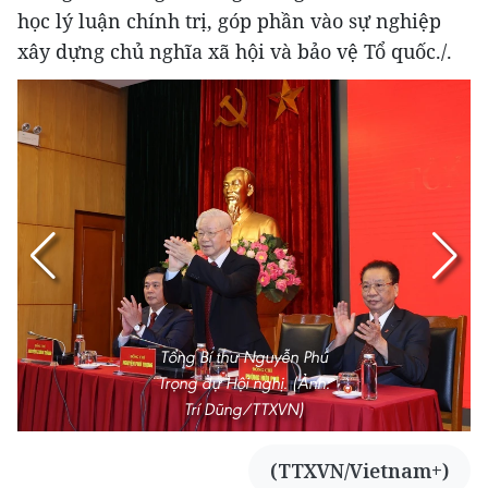
học lý luận chính trị, góp phần vào sự nghiệp
xây dựng chủ nghĩa xã hội và bảo vệ Tổ quốc./.
Tổng Bí thư Nguyễn Phú
Trọng dự Hội nghị. (Ảnh:
Trí Dũng/TTXVN)
(TTXVN/Vietnam+)