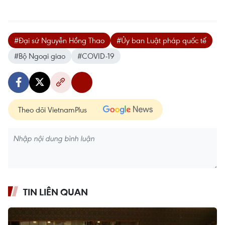
#Đại sứ Nguyễn Hồng Thao
#Ủy ban Luật pháp quốc tế
#Bộ Ngoại giao
#COVID-19
Theo dõi VietnamPlus
TIN LIÊN QUAN