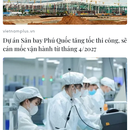
Mỹ chi hơn 2,2 tỷ USD mua thêm 4
trung tâm giam giữ người nhập cư
vietnamplus.vn
trái phép
Dự án Sân bay Phú Quốc tăng tốc thi công, sẽ
07/08/2026 22:47
cán mốc vận hành từ tháng 4/2027
Canada áp dụng biện pháp tự vệ tạm
thời với tủ gỗ và tủ lavabo nhập khẩu
07/08/2026 14:52
Kinh tế Mỹ bất ngờ mất 23.000 việc
làm trong tháng 7
07/08/2026 13:57