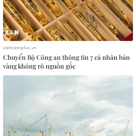
08/08/2026 13:31
Thượng viện Mỹ thông qua dự luật
trừng phạt Nga
08/08/2026 03:50
vietnamplus.vn
Chuyển Bộ Công an thông tin 7 cá nhân bán
vàng không rõ nguồn gốc
Canada, Mỹ đàm phán thỏa thuận
thương mại tạm thời nhằm hạ nhiệt
căng thẳng
07/08/2026 23:53
Tổng thống đắc cử của Colombia
Abelardo De La Espriella nhậm chức
07/08/2026 23:12