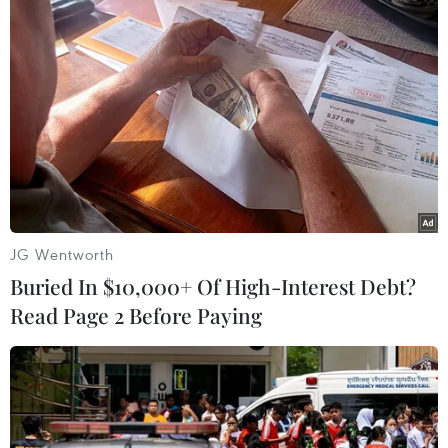
Sao nghe nói EU sợ F35.
Thích
Trả lời
TIN LIÊN QUAN
JG Wentworth
Buried In $10,000+ Of High-Interest Debt?
Read Page 2 Before Paying
NATO thống nhất mục tiêu năng lực mới,