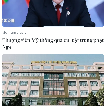
Xem thêm
vietnamplus.vn
Thượng viện Mỹ thông qua dự luật trừng phạt
Nga
CƠ QUAN CHỦ QUẢN: THÔNG TẤN XÃ VIỆT NAM
Tổng Biên tập: TRẦN TIẾN DUẨN
Phó Tổng Biên tập: NGUYỄN THỊ TÁM, KHÚC THANH
THỦY
Sở hữu trí tuệ
Quy định sử dụng
RSS
Hỗ trợ