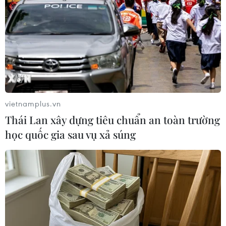
củng cố khả năng phòng thủ tập thể
05/06/2025 23:28
Tổng Thư ký Rutte cho biết các mục tiêu mới xác định cụ
thể những năng lực quân sự ưu tiên đầu tư, đảm bảo
NATO duy trì thế trận phòng thủ vững chắc, bảo vệ an
toàn cho hơn 1 tỷ người dân trong khối.
vietnamplus.vn
Thái Lan xây dựng tiêu chuẩn an toàn trường
học quốc gia sau vụ xả súng