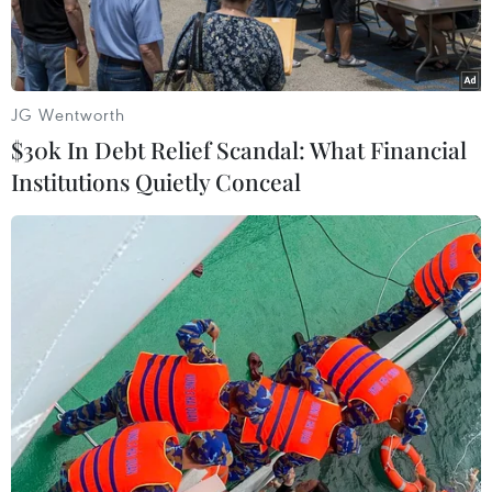
JG Wentworth
$30k In Debt Relief Scandal: What Financial
Institutions Quietly Conceal
Máy bay chiến đấu F-35 Lightning II của Mỹ. (Ảnh: PAP/TTXVN)
RIA Novosti đưa tin Tổng Thư ký của Tổ chức
Hiệp ước Bắc Đại Tây Dương (NATO) Mark Rutte
ngày 9/6 cho biết các quốc gia thành viên NATO
dự kiến mua tổng cộng 700 máy bay tiêm kích
F-35 từ Mỹ trong khuôn khổ kế hoạch tăng
cường sức mạnh quân sự của liên minh.