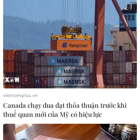
#NATO
#máy bay tiêm kích F-35
Mỹ
Theo dõi VietnamPlus
vietnamplus.vn
Canada chạy đua đạt thỏa thuận trước khi
thuế quan mới của Mỹ có hiệu lực
93926