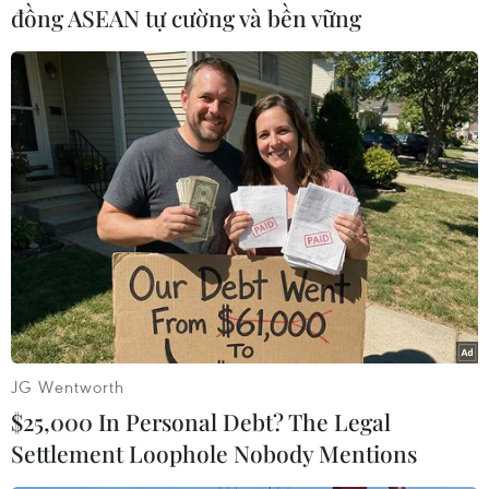
đồng ASEAN tự cường và bền vững
thể
Tổng Thư ký Rutte cho biết các mục tiêu mới xác
định cụ thể những năng lực quân sự ưu tiên đầu
tư, đảm bảo NATO duy trì thế trận phòng thủ vững
chắc, bảo vệ an toàn cho hơn 1 tỷ người dân trong
khối.
(Vietnam+)
JG Wentworth
$25,000 In Personal Debt? The Legal
Settlement Loophole Nobody Mentions