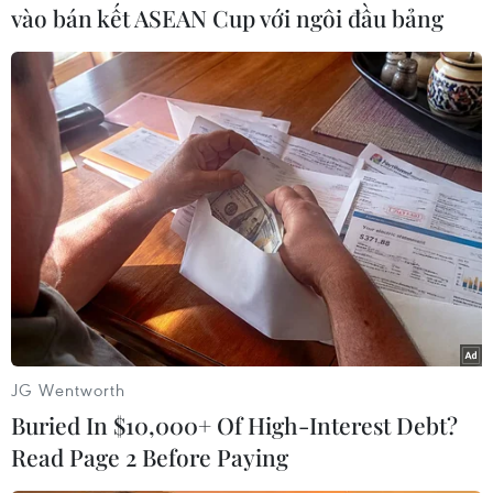
vào bán kết ASEAN Cup với ngôi đầu bảng
TIN LIÊN QUAN
JG Wentworth
Buried In $10,000+ Of High-Interest Debt?
Gareth Bale khen ngợi Cristiano Ronaldo
Read Page 2 Before Paying
trước trận đại chiến