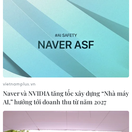
TIN CÙNG CHUYÊN MỤC
Lịch thi đấu môn bóng
đá nam SEA Games 33 của đội tuyển
U22 Việt Nam
02/12/2025 04:47
vietnamplus.vn
Naver và NVIDIA tăng tốc xây dựng “Nhà máy
Hàng loạt "lời nguyền" bị xóa bỏ ở
AI,” hướng tới doanh thu từ năm 2027
vòng chung kết EURO 2016
11/07/2016 11:23