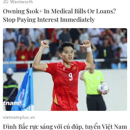
JG Wentworth
Owning $10k+ In Medical Bills Or Loans?
Stop Paying Interest Immediately
#Bóng đá
#Bán kết EURO 2016
#Bồ Đào Nha-Xứ Wales
#Cristiano Ronaldo
#Gareth Bale
#Vòng chung kết EURO
Anh
Bồ Đào Nha
Theo dõi VietnamPlus
vietnamplus.vn
Đình Bắc rực sáng với cú đúp, tuyển Việt Nam