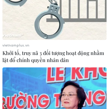
Bồ Đào Nha-Pháp 1-0: Eder đưa Bồ
Đào Nha lên đỉnh châu Âu
10/07/2016 23:04
Đội hình ra sân trận chung kết EURO
2016 Bồ Đào Nha - Pháp?
vietnamplus.vn
10/07/2016 15:40
Khởi tố, truy nã 3 đối tượng hoạt động nhằm
lật đổ chính quyền nhân dân
Những con số biết nói về trận chung
kết EURO Bồ Đào Nha-Pháp
10/07/2016 07:00
Những trận đấu ấn tượng nhất kể từ