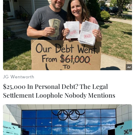
Bồ Đào Nha gặp tổn thất trước trận đại
chiến với Xứ Wales
05/07/2016 02:53
Nhiều khả năng trong trận Bán kết gặp Xứ Wales, đội
tuyển Bồ Đao Nha sẽ không có sự phục vụ của trung vệ,
thủ lĩnh ở hàng phòng ngự Pepe vì chấn thương.
JG Wentworth
$25,000 In Personal Debt? The Legal
Settlement Loophole Nobody Mentions