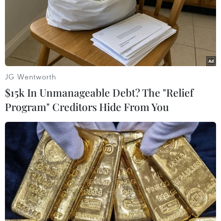
JG Wentworth
Những thông tin cơ bản về
$15k In Unmanageable Debt? The "Relief
trận Bồ Đào Nha-Xứ Wales
Program" Creditors Hide From You
05/07/2016 22:27
Ở trận Bán kết đầu tiên của Giải vô địch bóng đá châu
Âu (EURO) 2016 lúc 2 giờ sáng 7/7 (giờ Việt Nam), Bồ
Đào Nha sẽ gặp tuyển Xứ Wales.