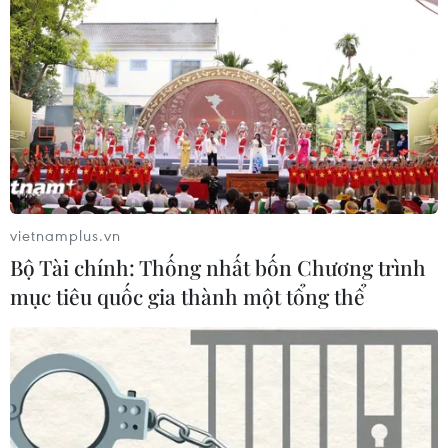
EURO 2016: Deschamps đau đớn khi
nhận thất bại trước Bồ Đào Nha
11/07/2016 02:09
Ronaldo bật khóc, rời sân
bằng cáng chỉ sau 25 phút thi đấu
10/07/2016 23:19
vietnamplus.vn
Bộ Tài chính: Thống nhất bốn Chương trình
mục tiêu quốc gia thành một tổng thể
Bồ Đào Nha lần đầu lên đỉnh châu Âu
sau 120 phút kịch tính
10/07/2016 23:05