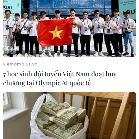
Cristiano Ronaldo "ép" đồng đội
phải đá luân lưu cho Bồ Đào Nha
05/07/2016 09:05
Trước màn "đấu súng" với Ba Lan ở tứ kết EURO 2016,
vietnamplus.vn
Ronaldo đã yêu cầu tiền vệ Joao Moutinho tham gia
7 học sinh đội tuyển Việt Nam đoạt huy
vào loạt sút khi thấy cầu thủ này cố tình lảng tránh.
chương tại Olympic AI quốc tế