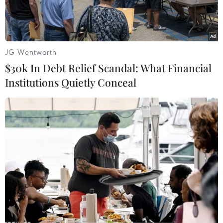
JG Wentworth
$30k In Debt Relief Scandal: What Financial
Institutions Quietly Conceal
(Nguồn: Telegraph)
Ở trận bán kết đầu tiên của Giải vô địch bóng
đá châu Âu (EURO) 2016 lúc 2 giờ sáng 7/7 (giờ
Việt Nam), Bồ Đào Nha sẽ gặp tuyển Xứ Wales.
Người ta ngóng chờ xem cuộc so tài giữa
Cristiano Ronaldo và Gareth Bale lần đầu tiên