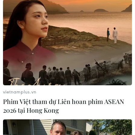
05/07/2016 02:52
Trước thềm trận bán kết EURO 2016 với Bồ Đào Nha,
tuyển thủ Xứ Wales Gareth Bale vẫn tỏ rất tôn trọng
người đồng đội Cristiano Ronaldo tại Real Madrid.
vietnamplus.vn
Phim Việt tham dự Liên hoan phim ASEAN
2026 tại Hong Kong