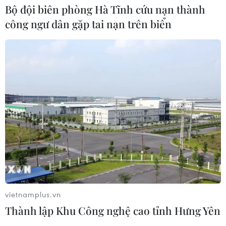
Bộ đội biên phòng Hà Tĩnh cứu nạn thành
công ngư dân gặp tai nạn trên biển
Đức - Pháp 0-2: Antoine Griezmann
đưa Pháp vào chung kết
07/07/2016 21:22
Trận Xứ Wales-Bồ Đào Nha: Lý do
hai đội không mặc áo đấu truyền
thống
07/07/2016 10:55
Bán kết Đức-Pháp: Những thông tin
trước giờ bóng lăn
vietnamplus.vn
07/07/2016 10:53
Thành lập Khu Công nghệ cao tỉnh Hưng Yên