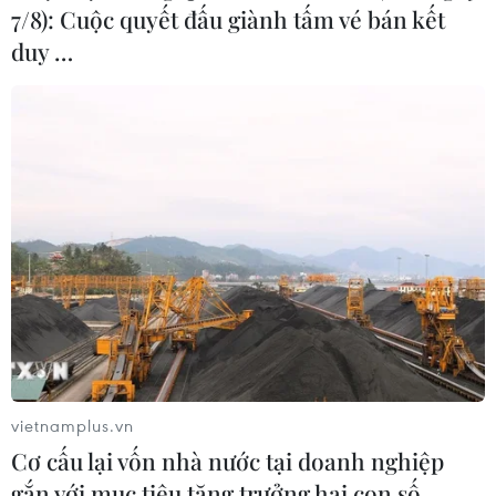
7/8): Cuộc quyết đấu giành tấm vé bán kết
duy …
vietnamplus.vn
Cơ cấu lại vốn nhà nước tại doanh nghiệp
gắn với mục tiêu tăng trưởng hai con số