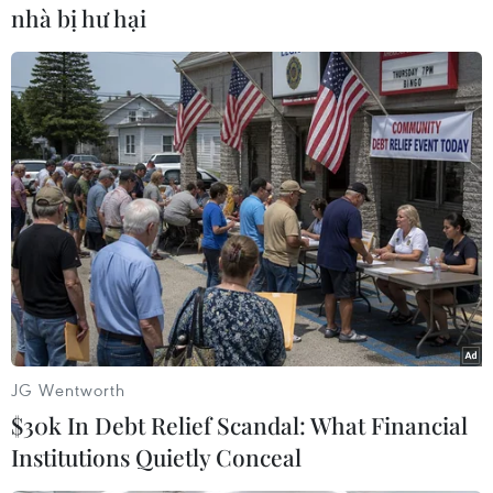
nhà bị hư hại
Việt Nam tiếp tục là thị trường trọng
điểm của doanh nghiệp thực phẩm
Ba Lan
06/08/2026 14:03
Lâm Đồng vào cao điểm vụ cá Nam,
ngư dân phấn khởi vươn khơi
06/08/2026 09:06
Giá dầu tăng khi nhà đầu tư thận
trọng trước tình hình Trung Đông
JG Wentworth
06/08/2026 09:03
$30k In Debt Relief Scandal: What Financial
Institutions Quietly Conceal