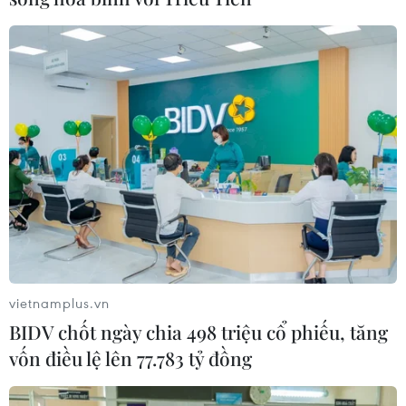
Dòng vốn FDI vào Quảng Ninh
chuyển dịch tích cực về chất lượng
05/08/2026 07:40
Xem thêm
CƠ QUAN CHỦ QUẢN: THÔNG TẤN XÃ VIỆT NAM
vietnamplus.vn
Tổng Biên tập: TRẦN TIẾN DUẨN
BIDV chốt ngày chia 498 triệu cổ phiếu, tăng
Phó Tổng Biên tập: NGUYỄN THỊ TÁM, KHÚC THANH
vốn điều lệ lên 77.783 tỷ đồng
THỦY