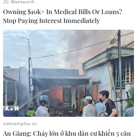
JG Wentworth
Iran
Nga
Owning $10k+ In Medical Bills Or Loans?
Stop Paying Interest Immediately
Theo dõi VietnamPlus
TIN CÙNG CHUYÊN MỤC
Ngoại giao kinh tế: Kiến tạo hệ sinh
thái đồng hành và thúc đẩy tự chủ
công nghệ
vietnamplus.vn
06/08/2026 15:33
An Giang: Cháy lớn ở khu dân cư khiến 5 căn