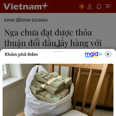
KINH TẾ
KINH DOANH
Nga chưa đạt được thỏa
thuận đổi dầu lấy hàng với
Iran
Khám phá thêm
16/05/2014 11:55
Ngày 16/5, Bộ trưởng Năng lượng Nga tuyên bố
Nga và Iran vẫn chưa đi đến thỏa thuận cuối cùng
về một hợp đồng đổi dầu lấy hàng đầy tiềm năng
giữa hai nước.
Reuters đưa tin, ngày 16/5, Bộ trưởng Năng