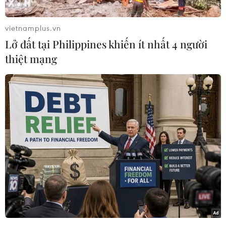
(Vietnam+)
vietnamplus.vn
Lở đất tại Philippines khiến ít nhất 4 người
thiệt mạng
#Iran
#Moskva
#Alexander Novak
#Dầu mỏ
#Đổi dầu lấy hàng
#Thỏa thuận
#Bijan Zanganeh