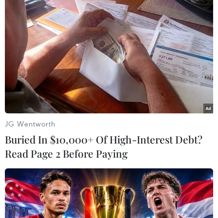
Sau khi các thông tin về dự án này được công
bố, Ba Lan, Slovakia và 7 nước Đông Âu khác đã
kịch liệt lên tiếng phản đối dự án này.
Theo lập luận của các nước Đông Âu, dự án này
của Đức và Nga đi ngược lại với chính sách của
châu Âu trong việc đảm bảo an ninh năng
lượng cũng như mang lại “những tổn thất
nghiêm trọng về địa chính trị cho châu Âu.”./.
JG Wentworth
(TTXVN/Vietnam+)
Buried In $10,000+ Of High-Interest Debt?
Read Page 2 Before Paying