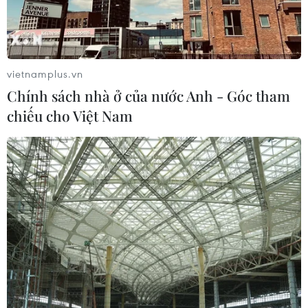
Canh tác biển - động lực mới cho
kinh tế biển Việt Nam
07/08/2026 08:14
vietnamplus.vn
Chính sách nhà ở của nước Anh - Góc tham
Giá vàng hướng tới tuần tăng mạnh
chiếu cho Việt Nam
nhất kể từ tháng 1/2026
07/08/2026 08:14
Hạn hán nghiêm trọng đe dọa "huyết
mạch" kinh tế châu Âu
07/08/2026 07:58
Để trái sầu riêng đáp ứng yêu cầu