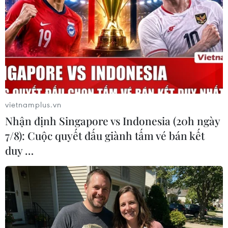
#Năng lượng
#Khí đốt
#Giá dầu
#Giá xăng
#Xây dựng
#Dòng chảy phương Bắc
Nga
vietnamplus.vn
Nhận định Singapore vs Indonesia (20h ngày
7/8): Cuộc quyết đấu giành tấm vé bán kết
duy …
Theo dõi VietnamPlus