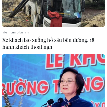
Tổng thống Nga Vladimir Putin chiều 17/6 cho biết nước
này không có ý định ngừng trung chuyển khí đốt qua
Ukraine, tuy nhiên vấn đề nằm ở khối lượng khí đốt
trung chuyển.
vietnamplus.vn
Xe khách lao xuống hố sâu bên đường, 18
hành khách thoát nạn