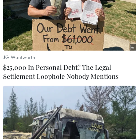
TIN LIÊN QUAN
JG Wentworth
$25,000 In Personal Debt? The Legal
Settlement Loophole Nobody Mentions
Nga ​không có ý định ngừng trung chuyển
khí đốt qua Ukraine
18/06/2016 09:49