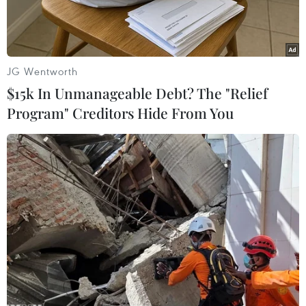
JG Wentworth
$15k In Unmanageable Debt? The "Relief
Program" Creditors Hide From You
Ảnh minh họa. (Nguồn: AFP/TTXVN)
Đài phát thanh Ba Lan mới đây dẫn lời Bộ
trưởng Ngoại giao nước này Witold
Waszczykowski nói rằng Nga có thể từ bỏ việc
xây dựng đường ống dẫn khí đốt Dòng chảy
phương Bắc (Nord Stream) 2.