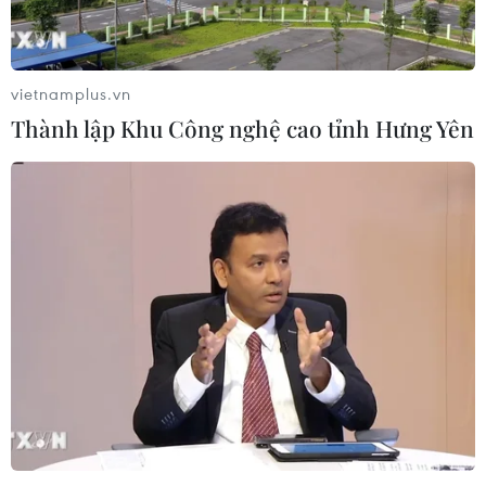
vietnamplus.vn
Thành lập Khu Công nghệ cao tỉnh Hưng Yên
TIN CÙNG CHUYÊN MỤC
Cơ cấu lại vốn nhà nước tại doanh
nghiệp gắn với mục tiêu tăng trưởng
hai con số
07/08/2026 13:16
Bộ Tài chính: Thống nhất bốn
Chương trình mục tiêu quốc gia