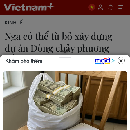
KINH TẾ
Nga có thể từ bỏ xây dựng
dự án Dòng chảy phương
Bắc 2
Khám phá thêm
23/11/2016 09:17
Nga có thể từ bỏ việc xây dựng Dòng chảy
phương Bắc 2 do quyết định của Brussels liên quan
đến đường ống dẫn khí đốt OPAL của Đức.