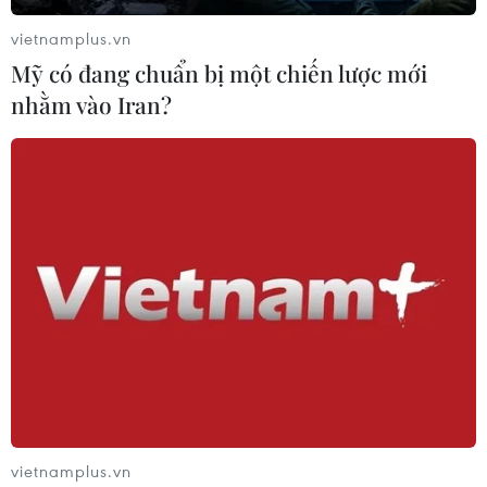
vietnamplus.vn
Mỹ có đang chuẩn bị một chiến lược mới
nhằm vào Iran?
Ukraine mất hơn 400 triệu USD nếu Nga
tăng cấp khí qua OPAL
28/10/2016 07:47
Ukraine sẽ mất 425 triệu USD doanh thu từ phí vận
chuyển khí đốt mỗi năm nếu Tập đoàn khí đốt Gazprom
của Nga được Ủy ban châu Âu cho phép tăng lượng
khí đốt vận chuyển qua đường ống OPAL.
vietnamplus.vn