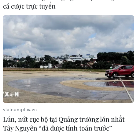
lượng FDI
cá cược trực tuyến
07/08/2026 05:48
Xem thêm
CƠ QUAN CHỦ QUẢN: THÔNG TẤN XÃ VIỆT NAM
Tổng Biên tập: TRẦN TIẾN DUẨN
Phó Tổng Biên tập: NGUYỄN THỊ TÁM, KHÚC THANH
THỦY
vietnamplus.vn
Lún, nứt cục bộ tại Quảng trường lớn nhất
Sở hữu trí tuệ
Quy định sử dụng
Tây Nguyên “đã được tính toán trước”