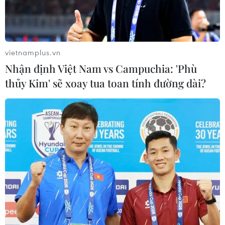
vietnamplus.vn
Nhận định Việt Nam vs Campuchia: 'Phù
thủy Kim' sẽ xoay tua toan tính đường dài?
Cờ NATO. (Nguồn: Chinadaily)
Hãng RIA đưa tin ngày 13/5, Tổng thống Nga
Vladimir Putin đã thảo luận với Hội đồng An
ninh Liên bang Nga về khả năng Phần Lan và
Thụy Điển trở thành thành viên Tổ chức Hiệp