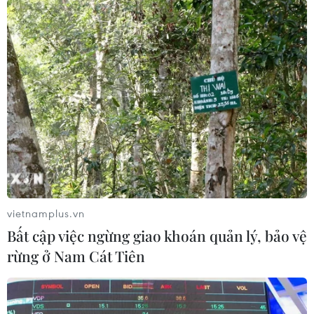
Thổ Nhĩ Kỳ từ lâu đã cáo buộc các quốc gia Bắc
Âu, đặc biệt là Thụy Điển - nơi có một lượng lớn
người Thổ Nhĩ Kỳ nhập cư, “chứa chấp” các lực
lượng người Kurd cực đoan cũng như những
người ủng hộ giáo sỹ Fethullah Gulen đang sống
lưu vong ở Mỹ./.
(TTXVN/Vietnam+)
vietnamplus.vn
Bất cập việc ngừng giao khoán quản lý, bảo vệ
rừng ở Nam Cát Tiên