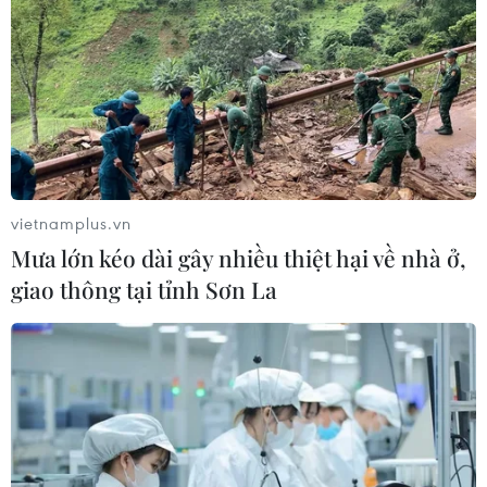
TIN LIÊN QUAN
vietnamplus.vn
Mưa lớn kéo dài gây nhiều thiệt hại về nhà ở,
giao thông tại tỉnh Sơn La
Thụy Điển nhận được đảm bảo an ninh từ
Mỹ nếu xin gia nhập NATO
05/05/2022 05:58