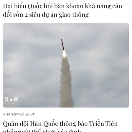
Đại biểu Quốc hội băn khoăn khả năng cân
Ukraine tung đòn tập kích
đối vốn 2 siêu dự án giao thông
hàng trăm UAV đánh thẳng vào loạt
tỉnh thành Nga
02/08/2026 15:54
Xem thêm
CƠ QUAN CHỦ QUẢN: THÔNG TẤN XÃ VIỆT NAM
Tổng Biên tập: TRẦN TIẾN DUẨN
vietnamplus.vn
Phó Tổng Biên tập: NGUYỄN THỊ TÁM, KHÚC THANH
Quân đội Hàn Quốc thông báo Triều Tiên
THỦY
phóng vật thể chưa xác định