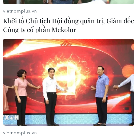
vietnamplus.vn
Khởi tố Chủ tịch Hội đồng quản trị, Giám đốc
Công ty cổ phần Mekolor
Phản ứng các bên trước ý định của Phần
Lan gia nhập NATO
12/05/2022 10:28
Người phát ngôn Điện Kremlin nhấn mạnh các bước đi
do Phần Lan thực hiện nhằm gia nhập NATO là nguồn
cơn gây hối tiếc và là lý do buộc Moskva phải đáp trả
tương xứng.
vietnamplus.vn