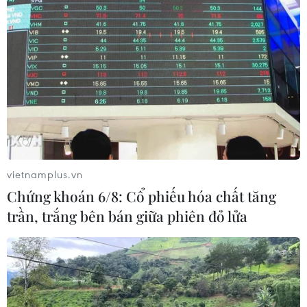
#Tổng thống Nga
#Vladimir Putin
#Gia nhập NATO
#Xung đột ở Ukraine
#Fethullah Gulen
Nga
Phần Lan
Thụy Điển
vietnamplus.vn
Chứng khoán 6/8: Cổ phiếu hóa chất tăng
Theo dõi VietnamPlus
trần, trắng bên bán giữa phiên đỏ lửa