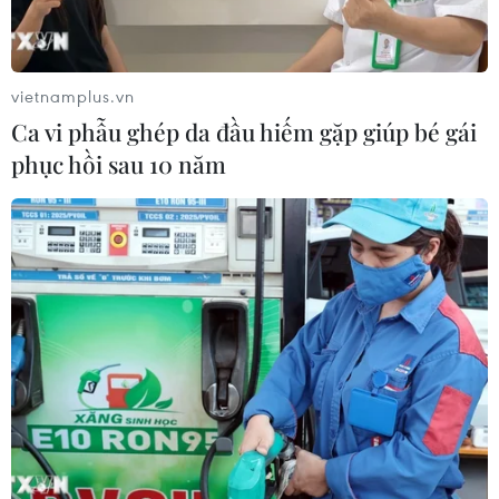
vietnamplus.vn
Ca vi phẫu ghép da đầu hiếm gặp giúp bé gái
phục hồi sau 10 năm
TIN CÙNG CHUYÊN MỤC
Thắt chặt tình hữu nghị sắt son giữa
các cựu chuyên gia quân sự Nga với
Việt Nam
06/08/2026 06:23