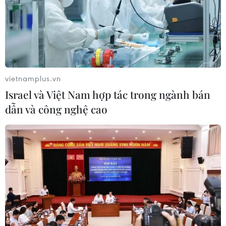
Dự kiến trong tháng này, Thụy Điển sẽ đưa ra quyết định
chính thức về việc có nộp đơn xin gia nhập NATO hay
không. Đơn xin gia nhận có thể mất tới một năm để
được tất cả thành viên NATO chấp thuận.
vietnamplus.vn
Israel và Việt Nam hợp tác trong ngành bán
dẫn và công nghệ cao