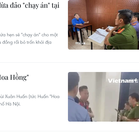
ừa đảo "chạy án" tại
ứa hẹn sẽ "chạy án" cho một
 đồng rồi bỏ trốn khỏi địa
Hoa Hồng"
 Bùi Xuân Huấn (tức Huấn "Hoa
hố Hà Nội.