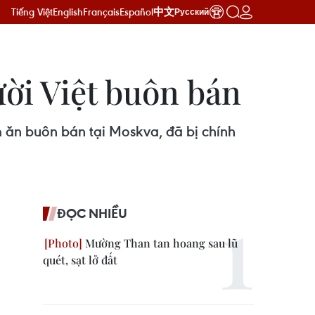
Tiếng Việt
English
Français
Español
中文
Русский
ời Việt buôn bán
ăn buôn bán tại Moskva, đã bị chính
ĐỌC NHIỀU
Mường Than tan hoang sau lũ
quét, sạt lở đất