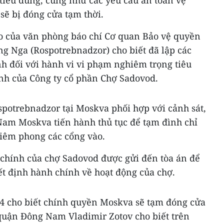
tiêu dùng, cũng như các yêu cầu an toàn vệ
 sẽ bị đóng cửa tạm thời.
o của văn phòng báo chí Cơ quan Bảo vệ quyền
ng Nga (Rospotrebnadzor) cho biết đã lập các
h đối với hành vi vi phạm nghiêm trọng tiêu
ịnh của Công ty cổ phần Chợ Sadovod.
spotrebnadzor tại Moskva phối hợp với cảnh sát,
am Moskva tiến hành thủ tục để tạm đình chỉ
iêm phong các cổng vào.
chính của chợ Sadovod được gửi đến tòa án để
ết định hành chính về hoạt động của chợ.
4 cho biết chính quyền Moskva sẽ tạm đóng cửa
uận Đông Nam Vladimir Zotov cho biết trên