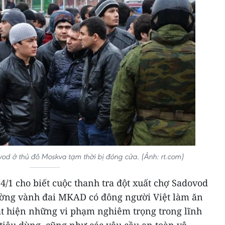
d ở thủ đô Moskva tạm thời bị đóng cửa. (Ảnh: rt.com)
4/1 cho biết cuộc thanh tra đột xuất chợ Sadovod
ờng vành đai MKAD có đông người Việt làm ăn
t hiện những vi phạm nghiêm trọng trong lĩnh