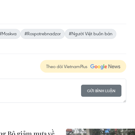
#Moskva
#Rospotrebnadzor
#Người Việt buôn bán
Theo dõi VietnamPlus
GỬI BÌNH LUẬN
rung Bộ giảm mưa về