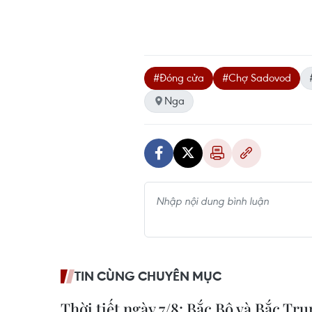
#Đóng cửa
#Chợ Sadovod
Nga
TIN CÙNG CHUYÊN MỤC
Thời tiết ngày 7/8: Bắc Bộ và Bắc T