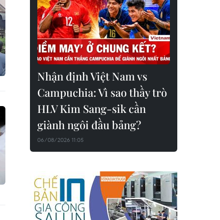
Nhận định Việt Nam vs
Campuchia: Vì sao thầy trò
HLV Kim Sang-sik cần
giành ngôi đầu bảng?
06/08/2026 11:05