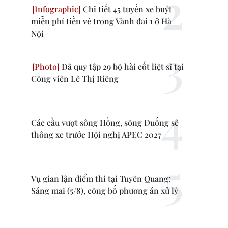
Chi tiết 45 tuyến xe buýt
miễn phí tiền vé trong Vành đai 1 ở Hà
Nội
Đã quy tập 29 bộ hài cốt liệt sĩ tại
Công viên Lê Thị Riêng
Các cầu vượt sông Hồng, sông Đuống sẽ
thông xe trước Hội nghị APEC 2027
Vụ gian lận điểm thi tại Tuyên Quang:
Sáng mai (5/8), công bố phương án xử lý