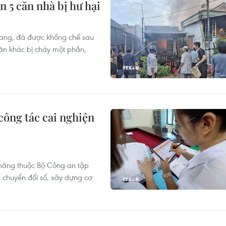
n 5 căn nhà bị hư hại
iang, đã được khống chế sau
 căn khác bị cháy một phần,
công tác cai nghiện
năng thuộc Bộ Công an tập
h chuyển đổi số, xây dựng cơ