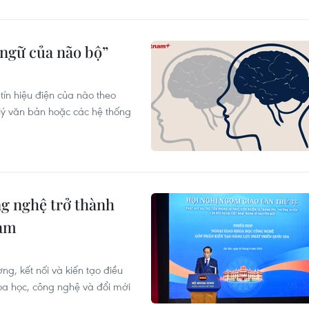
 ngữ của não bộ”
tín hiệu điện của não theo
lý văn bản hoặc các hệ thống
g nghệ trở thành
Nam
g, kết nối và kiến tạo điều
oa học, công nghệ và đổi mới