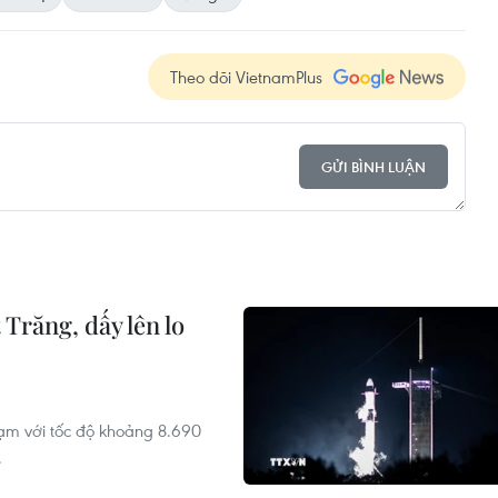
Theo dõi VietnamPlus
GỬI BÌNH LUẬN
Trăng, dấy lên lo
ạm với tốc độ khoảng 8.690
.