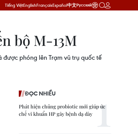
Tiếng Việt
English
Français
Español
中文
Русский
iến bộ M-13M
 được phóng lên Trạm vũ trụ quốc tế
ĐỌC NHIỀU
Phát hiện chủng probiotic mới giúp ức
chế vi khuẩn HP gây bệnh dạ dày