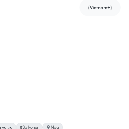
(Vietnam+)
 vũ trụ
#Baikonur
Nga