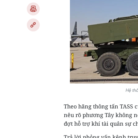
Hệ th
Theo hãng thông tấn TASS c
nêu rõ phương Tây không nê
đợt hỗ trợ khí tài quân sự c
Trả lời phỏng vấn kênh tru