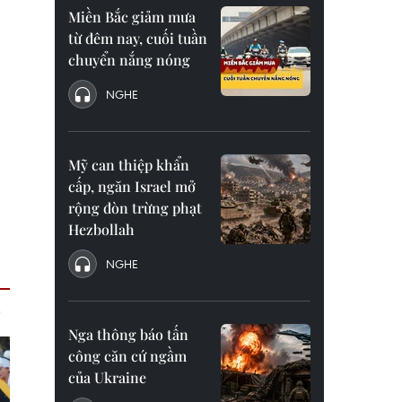
Miền Bắc giảm mưa
từ đêm nay, cuối tuần
chuyển nắng nóng
NGHE
Mỹ can thiệp khẩn
cấp, ngăn Israel mở
rộng đòn trừng phạt
Hezbollah
NGHE
Nga thông báo tấn
công căn cứ ngầm
của Ukraine