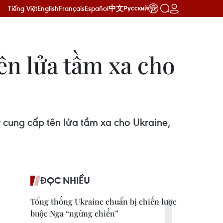
Tiếng Việt
English
Français
Español
中文
Русский
ên lửa tầm xa cho
 cung cấp tên lửa tầm xa cho Ukraine,
ĐỌC NHIỀU
Tổng thống Ukraine chuẩn bị chiến lược
buộc Nga “ngừng chiến”