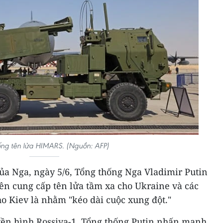
ống tên lửa HIMARS. (Nguồn: AFP)
ủa Nga, ngày 5/6, Tổng thống Nga Vladimir Putin
n cung cấp tên lửa tầm xa cho Ukraine và các
ho Kiev là nhằm "kéo dài cuộc xung đột."
yền hình Rossiya-1, Tổng thống Putin nhấn mạnh