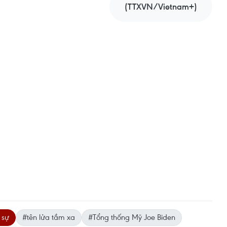
(TTXVN/Vietnam+)
 sự
#tên lửa tầm xa
#Tổng thống Mỹ Joe Biden