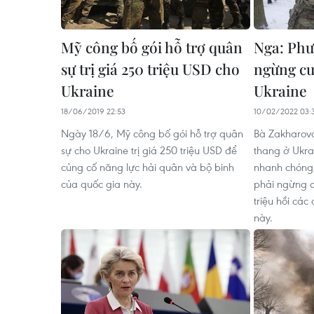
Mỹ công bố gói hỗ trợ quân
Nga: Phư
sự trị giá 250 triệu USD cho
ngừng cu
Ukraine
Ukraine
18/06/2019 22:53
10/02/2022 03:
Ngày 18/6, Mỹ công bố gói hỗ trợ quân
Bà Zakharova
sự cho Ukraine trị giá 250 triệu USD để
thang ở Ukra
củng cố năng lực hải quân và bộ binh
nhanh chóng
của quốc gia này.
phải ngừng c
triệu hồi các
này.