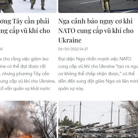
ơng Tây cần phải
Nga cảnh báo nguy cơ khi
ng cấp vũ khí cho
NATO cung cấp vũ khí cho
Ukraine
30
06/03/2022 04:37
 cho rằng việc giảm leo
Đại diện Nga nhấn mạnh việc NATO
ine có thể đạt được rất
cung cấp vũ khí cho Ukraine "tạo ra ng
, nhưng phương Tây cần
cơ không thể chấp nhận được," có thể
ung cấp vũ khí cho Ukraine,
dẫn đến xung đột giữa Nga và liên min
 cố vấn quân sự khỏi nước
quân sự này.