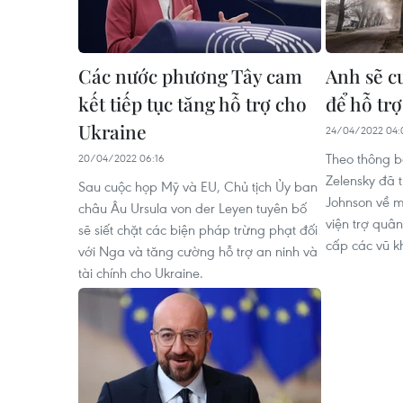
Các nước phương Tây cam
Anh sẽ c
kết tiếp tục tăng hỗ trợ cho
để hỗ tr
Ukraine
24/04/2022 04:
Theo thông b
20/04/2022 06:16
Zelensky đã 
Sau cuộc họp Mỹ và EU, Chủ tịch Ủy ban
Johnson về m
châu Âu Ursula von der Leyen tuyên bố
viện trợ quân
sẽ siết chặt các biện pháp trừng phạt đối
cấp các vũ k
với Nga và tăng cường hỗ trợ an ninh và
tài chính cho Ukraine.