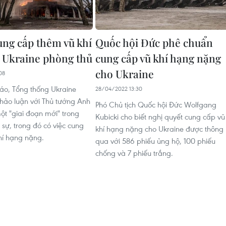
ung cấp thêm vũ khí
Quốc hội Đức phê chuẩn
ợ Ukraine phòng thủ
cung cấp vũ khí hạng nặng
cho Ukraine
08
áo, Tổng thống Ukraine
28/04/2022 13:30
thảo luận với Thủ tướng Anh
Phó Chủ tịch Quốc hội Đức Wolfgang
ột "giai đoạn mới" trong
Kubicki cho biết nghị quyết cung cấp vũ
 sự, trong đó có việc cung
khí hạng nặng cho Ukraine được thông
hí hạng nặng.
qua với 586 phiếu ủng hộ, 100 phiếu
chống và 7 phiếu trắng.