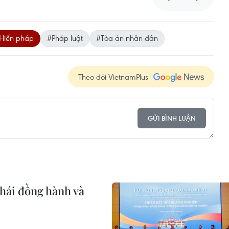
Hiến pháp
#Pháp luật
#Tòa án nhân dân
Theo dõi VietnamPlus
GỬI BÌNH LUẬN
thái đồng hành và