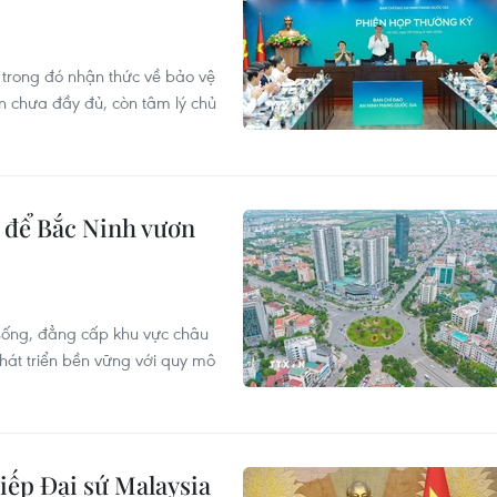
 trong đó nhận thức về bảo vệ
n chưa đầy đủ, còn tâm lý chủ
i để Bắc Ninh vươn
sống, đẳng cấp khu vực châu
phát triển bền vững với quy mô
iếp Đại sứ Malaysia