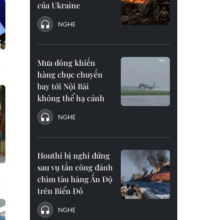
của Ukraine
NGHE
Mưa dông khiến
hàng chục chuyến
bay tới Nội Bài
không thể hạ cánh
NGHE
Houthi bị nghi đứng
sau vụ tấn công đánh
chìm tàu hàng Ấn Độ
trên Biển Đỏ
NGHE