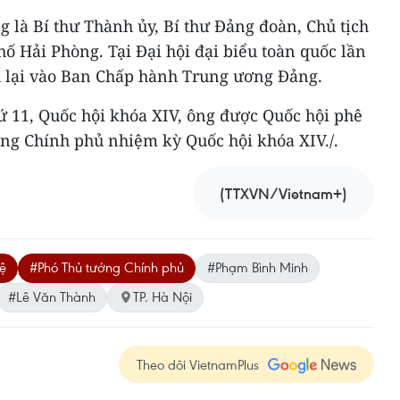
g là Bí thư Thành ủy, Bí thư Đảng đoàn, Chủ tịch
 Hải Phòng. Tại Đại hội đại biểu toàn quốc lần
u lại vào Ban Chấp hành Trung ương Đảng.
hứ 11, Quốc hội khóa XIV, ông được Quốc hội phê
ng Chính phủ nhiệm kỳ Quốc hội khóa XIV./.
(TTXVN/Vietnam+)
ệ
#Phó Thủ tướng Chính phủ
#Phạm Bình Minh
#Lê Văn Thành
TP. Hà Nội
Theo dõi VietnamPlus