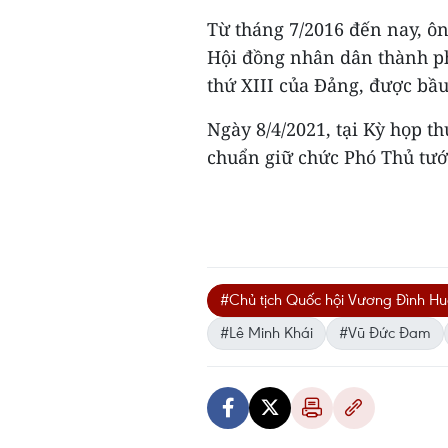
Từ tháng 7/2016 đến nay, ôn
Hội đồng nhân dân thành phố
thứ XIII của Đảng, được bầ
Ngày 8/4/2021, tại Kỳ họp t
chuẩn giữ chức Phó Thủ tướ
#Chủ tịch Quốc hội Vương Đình Hu
#Lê Minh Khái
#Vũ Đức Đam