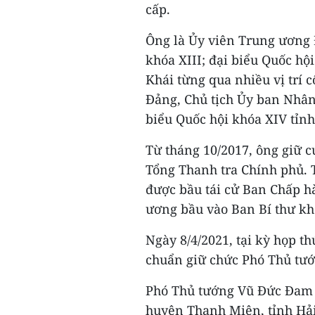
cấp.
Ông là Ủy viên Trung ương 
khóa XIII; đại biểu Quốc h
Khái từng qua nhiều vị trí c
Đảng, Chủ tịch Ủy ban Nhân
biểu Quốc hội khóa XIV tỉnh
Từ tháng 10/2017, ông giữ c
Tổng Thanh tra Chính phủ. T
được bầu tái cử Ban Chấp 
ương bầu vào Ban Bí thư khó
Ngày 8/4/2021, tại kỳ họp t
chuẩn giữ chức Phó Thủ tướ
Phó Thủ tướng Vũ Đức Đam 
huyện Thanh Miện, tỉnh Hả