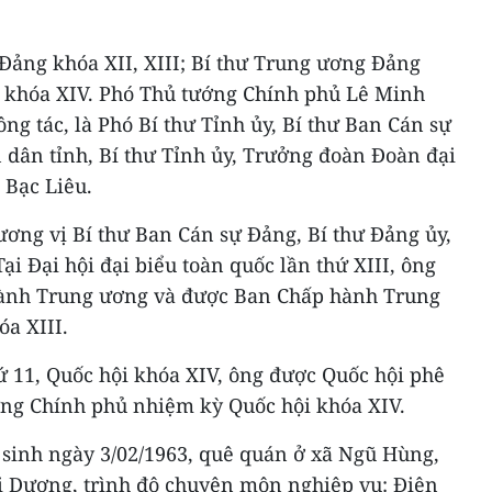
Đảng khóa XII, XIII; Bí thư Trung ương Đảng
ội khóa XIV. Phó Thủ tướng Chính phủ Lê Minh
ông tác, là Phó Bí thư Tỉnh ủy, Bí thư Ban Cán sự
 dân tỉnh, Bí thư Tỉnh ủy, Trưởng đoàn Đoàn đại
 Bạc Liêu.
ương vị Bí thư Ban Cán sự Đảng, Bí thư Đảng ủy,
ại Đại hội đại biểu toàn quốc lần thứ XIII, ông
hành Trung ương và được Ban Chấp hành Trung
a XIII.
hứ 11, Quốc hội khóa XIV, ông được Quốc hội phê
ng Chính phủ nhiệm kỳ Quốc hội khóa XIV.
sinh ngày 3/02/1963, quê quán ở xã Ngũ Hùng,
i Dương, trình độ chuyên môn nghiệp vụ: Điện