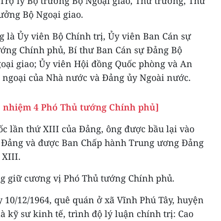
 Trợ lý Bộ trưởng Bộ Ngoại giao, Thứ trưởng, Thứ
ưởng Bộ Ngoại giao.
g là Ủy viên Bộ Chính trị, Ủy viên Ban Cán sự
ớng Chính phủ, Bí thư Ban Cán sự Đảng Bộ
goại giao; Ủy viên Hội đồng Quốc phòng và An
ối ngoại của Nhà nước và Đảng ủy Ngoài nước.
ổ nhiệm 4 Phó Thủ tướng Chính phủ]
ốc lần thứ XIII của Đảng, ông được bầu lại vào
 Đảng và được Ban Chấp hành Trung ương Đảng
 XIII.
ng giữ cương vị Phó Thủ tướng Chính phủ.
 10/12/1964, quê quán ở xã Vĩnh Phú Tây, huyện
à kỹ sư kinh tế, trình độ lý luận chính trị: Cao