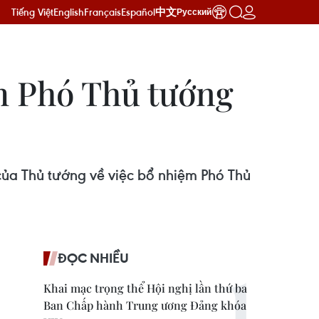
Tiếng Việt
English
Français
Español
中文
Русский
m Phó Thủ tướng
ủa Thủ tướng về việc bổ nhiệm Phó Thủ
ĐỌC NHIỀU
Khai mạc trọng thể Hội nghị lần thứ ba
Ban Chấp hành Trung ương Đảng khóa