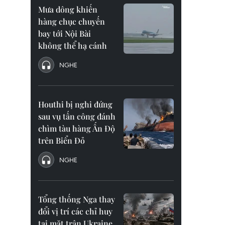
Mưa dông khiến
hàng chục chuyến
bay tới Nội Bài
không thể hạ cánh
NGHE
Houthi bị nghi đứng
sau vụ tấn công đánh
chìm tàu hàng Ấn Độ
trên Biển Đỏ
NGHE
Tổng thống Nga thay
đổi vị trí các chỉ huy
tại mặt trận Ukraine