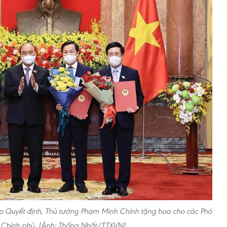
o Quyết định, Thủ tướng Phạm Minh Chính tặng hoa cho các Phó
 Chính phủ. (Ảnh: Thống Nhất/TTXVN)