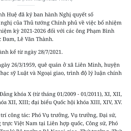
nh Huệ đã ký ban hành Nghị quyết số
nghị của Thủ tướng Chính phủ về việc bổ nhiệm
hiệm kỳ 2021-2026 đối với các ông Phạm Bình
c Đam, Lê Văn Thành.
ành kể từ ngày 28/7/2021.
gày 26/3/1959, quê quán ở xã Liên Minh, huyện
hạc sỹ Luật và Ngoại giao, trình độ lý luận chính
ảng khóa X (từ tháng 01/2009 - 01/2011), XI, XII,
óa XII, XIII; đại biểu Quốc hội khóa XIII, XIV, XV.
trí công tác: Phó Vụ trưởng, Vụ trưởng, Đại sứ,
 trực Việt Nam tại Liên hợp quốc, Công sứ, Phó