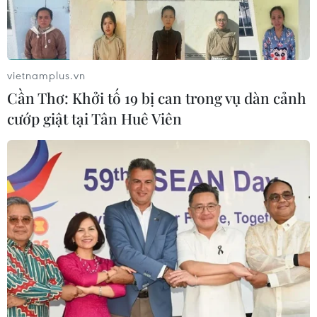
Sân chơi học đường giúp học sinh
rèn kỹ năng sống qua từng bước
nhảy
vietnamplus.vn
07/08/2026 11:38
Cần Thơ: Khởi tố 19 bị can trong vụ dàn cảnh
cướp giật tại Tân Huê Viên
Thưởng vượt kế hoạch: động lực còn
thiếu cho doanh nghiệp dẫn dắt
07/08/2026 04:01
Hãng BMW bắt đầu sản xuất hàng
loạt mẫu xe thuần điện “thế hệ mới”
07/08/2026 01:52