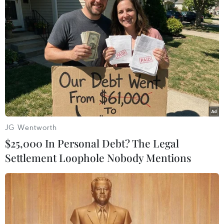
#Tổng kho xăng dầu Nhà Bè
#PVOIL Nhà Bè
#Lọc dầu Dung Quất
#nhiên liệu
Tp. Hồ Chí Minh
Theo dõi VietnamPlus
JG Wentworth
$25,000 In Personal Debt? The Legal
Settlement Loophole Nobody Mentions
TIN LIÊN QUAN