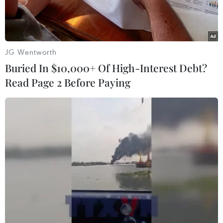
JG Wentworth
Buried In $10,000+ Of High-Interest Debt?
Read Page 2 Before Paying
Nhà đầu tư đánh giá cao tính hiện đại và vị thế của Tổng kho
xăng dầu Nhà Bè. (Ảnh: PV/Vietnam+)
Ngày 30/11 các tổ chức, công ty chứng khoán,
công ty quản lý quỹ hàng đầu Việt Nam đã đến