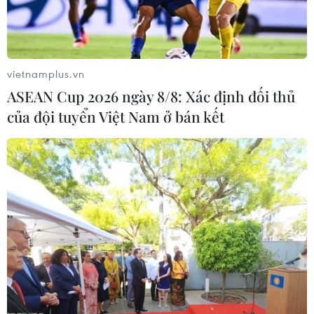
làm việc với 10 nhà cung cấp dầu thô nhập khẩu cho
Nhà máy Lọc dầu Dung Quất như Shell, BP, PVOSN,
PETCO, Gazpromneft, Repsol và Sumitomo.
vietnamplus.vn
ASEAN Cup 2026 ngày 8/8: Xác định đối thủ
của đội tuyển Việt Nam ở bán kết
Tập đoàn dầu khí đứng tốp đầu các doanh