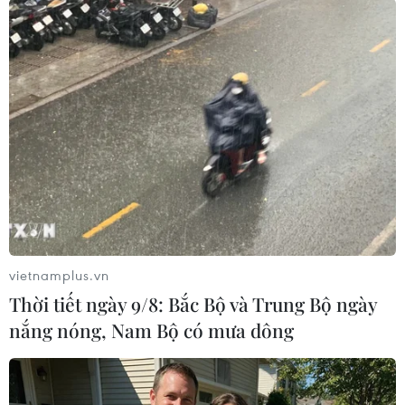
cháy chữa cháy tại đây, đồng thời đánh giá đây
là kho có vai trò rất quan trọng trong hệ thống
phân phối của PVOIL ở Thành phố Hồ Chí Minh
và một số tỉnh lân cận./.
(Vietnam+)
vietnamplus.vn
Thời tiết ngày 9/8: Bắc Bộ và Trung Bộ ngày
nắng nóng, Nam Bộ có mưa dông