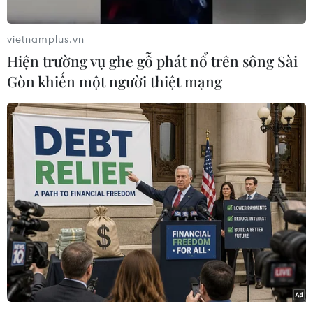
tham quan, tìm hiểu hoạt động của Xí nghiệp
Tổng kho xăng dầu Nhà Bè (PVOIL Nhà Bè) tại
vietnamplus.vn
xã Phú Xuân, huyện Nhà Bè, Thành phố Hồ Chí
Hiện trường vụ ghe gỗ phát nổ trên sông Sài
Minh.
Gòn khiến một người thiệt mạng
Tổng kho xăng dầu Nhà Bè hiện có 18 bồn chứa
với sức chứa 170.000 m3 các loại nhiên liệu,
như xăng E5 RON 92, RON 95, JET A1, E100, dầu
DO, FO,… Kho được vận hành bằng hệ thống
công nghệ hiện đại với phần mềm quản lý, xuất,
nhập hiện đại số một Việt Nam hiện nay.
Trong hoạt động xuất, nhập hàng hóa, PVOIL
Nhà Bè có Trạm xuất bộ gồm 16 cần xuất, bình
quân xuất khoảng 80, 90 xe/ngày đêm. Sau khi
xuất hàng các xe phải đi qua Trạm kiểm định để
kiểm tra về số lượng và chất lượng, sau đó được