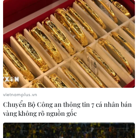
05/08/2026 13:41
Hãng Walt Disney ký thỏa thuận
chưa từng có tiền lệ với TikTok
05/08/2026 13:31
Cảng hàng không Quảng Trị tăng
tốc, hướng tới mục tiêu khai thác
cuối năm 2026
vietnamplus.vn
05/08/2026 10:59
Chuyển Bộ Công an thông tin 7 cá nhân bán
vàng không rõ nguồn gốc
Thẻ tín dụng Cake 2in1: Cho phép
đặc quyền thiết kế của người dùng
05/08/2026 09:48