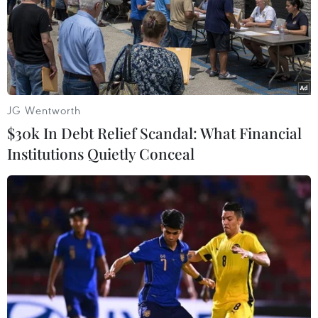
JG Wentworth
$30k In Debt Relief Scandal: What Financial
Institutions Quietly Conceal
Cơ hội tiếp cận nguồn dầu thô mới cho
Nhà máy Lọc dầu Dung Quất
16/09/2019 07:55
Tại Hội nghị APPEC ở Singapore, BSR tổ chức các buổi