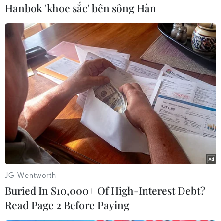
Hanbok 'khoe sắc' bên sông Hàn
cơn bão đi qua cũng như khắc phục hậu quả sau
bão.”
JG Wentworth
Buried In $10,000+ Of High-Interest Debt?
Đường đi của bão số 3. (Nguồn ảnh: nchmf.gov.vn)
Read Page 2 Before Paying