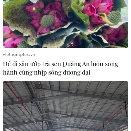
cơn bão.
vietnamplus.vn
Để di sản ướp trà sen Quảng An luôn song
hành cùng nhịp sống đương đại