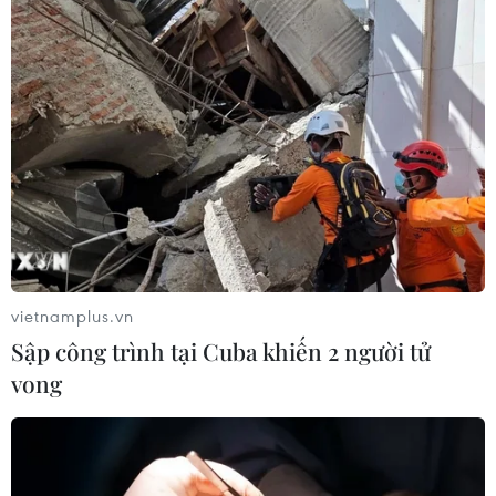
Mỹ áp thuế 15% đối với nguyên liệu
quan trọng để sản xuất chip
07/08/2026 00:56
Google Wallet cho phép phụ huynh
thiết lập số dư an toàn của con cái
06/08/2026 23:44
vietnamplus.vn
Sập công trình tại Cuba khiến 2 người tử
ChatGPT cung cấp tính năng chat
vong
không giới hạn cho người dùng miễn
phí
06/08/2026 23:32