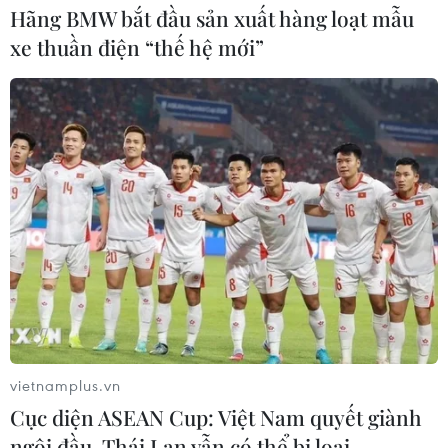
Hãng BMW bắt đầu sản xuất hàng loạt mẫu
xe thuần điện “thế hệ mới”
vietnamplus.vn
Cục diện ASEAN Cup: Việt Nam quyết giành
ngôi đầu, Thái Lan vẫn có thể bị loại