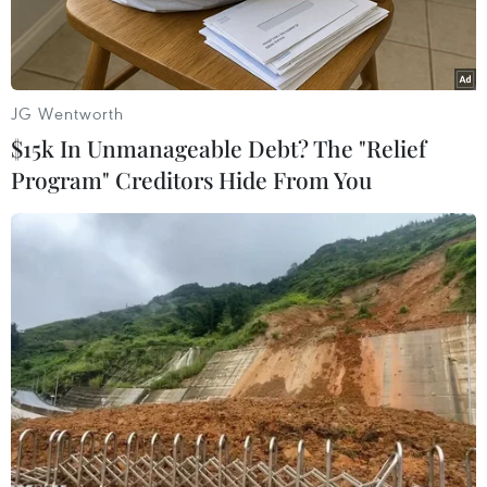
JG Wentworth
$15k In Unmanageable Debt? The "Relief
Program" Creditors Hide From You
Các công ty viễn thông ráo riết phòng tránh bão nhằm đảm
bảo thông tin liên lạc. (Ảnh: CTV/Vietnam+)
Trước tình hình diễn biến phức tạp của bão
Kalmaegi, các doanh nghiệp viễn thông đã khẩn