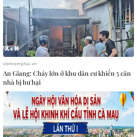
VNPT-VRG và cái “bắt tay” chiến
lược của để xây mô hình khu công
nghiệp công nghệ số
05/08/2026 02:59
Xem thêm
vietnamplus.vn
An Giang: Cháy lớn ở khu dân cư khiến 5 căn
nhà bị hư hại
CƠ QUAN CHỦ QUẢN: THÔNG TẤN XÃ VIỆT NAM
Tổng Biên tập: TRẦN TIẾN DUẨN
Phó Tổng Biên tập: NGUYỄN THỊ TÁM, KHÚC THANH