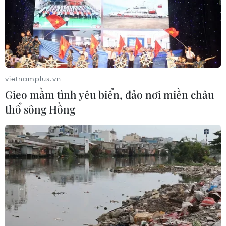
phát điện.
Ngoài ra, MobiFone cũng đã gia cố chắc chắn
cho hơn 200 cột thu phát sóng ven biển tại 4
tỉnh dự kiến bão đi qua, kiểm tra, củng cố hệ
thống dây co, tiếp đất, chống sét và cửa kính các
vietnamplus.vn
trạm phát sóng./.
Gieo mầm tình yêu biển, đảo nơi miền châu
thổ sông Hồng
(Vietnam+)