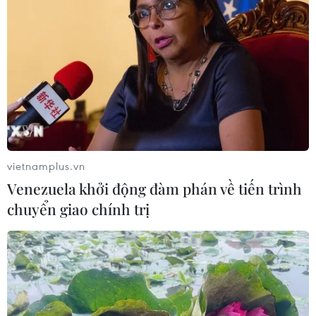
vietnamplus.vn
Venezuela khởi động đàm phán về tiến trình
Quảng Ninh quyết không để thiệt hại về
chuyển giao chính trị
người trong bão số 3
16/09/2014 07:18
Trong cuộc họp khẩn chỉ đạo về phòng chống bão số 3,
ông Phạm Minh Chính, Bí thư Tỉnh ủy Quảng Ninh,
khẳng định kên quyết không để thiệt hại về người trong