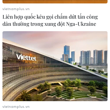
Các hãng hàng không đã hủy hàng loạt chuyến bay
nhằm đảm bảo an toàn cất, hạ cánh và hành khách do
vietnamplus.vn
ảnh hưởng từ cơn bão số 3 (bão Kalmaegi) đang đổ bộ
Liên hợp quốc kêu gọi chấm dứt tấn công
vào nước ta.
dân thường trong xung đột Nga-Ukraine
vietnamplus.vn