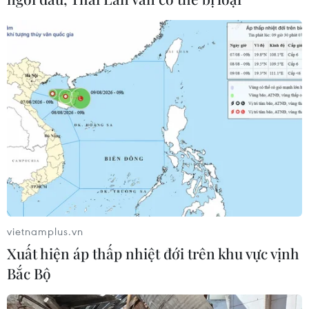
TIN CÙNG CHUYÊN MỤC
vietnamplus.vn
Meta bồi thường gần 600 triệu USD
Xuất hiện áp thấp nhiệt đới trên khu vực vịnh
vì gây tổn hại sức khỏe tâm thần trẻ
Bắc Bộ
em
07/08/2026 04:28