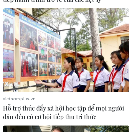
Trường học chủ động cho học sinh nghỉ
để tránh bão số 3
16/09/2014 08:25
Bộ Giáo dục và Đào tạo vừa có công điện khẩn gửi các
cơ sở giáo dục thuộc các tỉnh chịu ảnh hưởng của cơn
bão số 3, yêu cầu các đơn vị này chủ động đối phó với
các diễn biến của bão.
vietnamplus.vn
Hỗ trợ thúc đẩy xã hội học tập để mọi người
dân đều có cơ hội tiếp thu tri thức