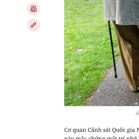
Ả
Cơ quan Cảnh sát Quốc gia 
này mắc chứng mất trí nhớ 