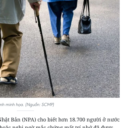
nh minh họa. (Nguồn: SCMP)
Nhật Bản (NPA) cho biết hơn 18.700 người ở nước
hoặc nghi ngờ mắc chứng mất trí nhớ đã được