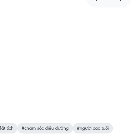
ất tích
#chăm sóc điều dưỡng
#người cao tuổi