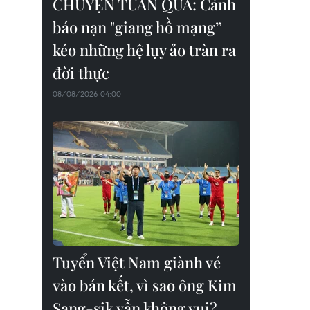
CHUYỆN TUẦN QUA: Cảnh
báo nạn "giang hồ mạng”
kéo những hệ lụy ảo tràn ra
đời thực
08/08/2026 04:00
Tuyển Việt Nam giành vé
vào bán kết, vì sao ông Kim
Sang-sik vẫn không vui?