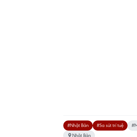
#Nhật Bản
#Sa sút trí tuệ
#M
Nhật Bản