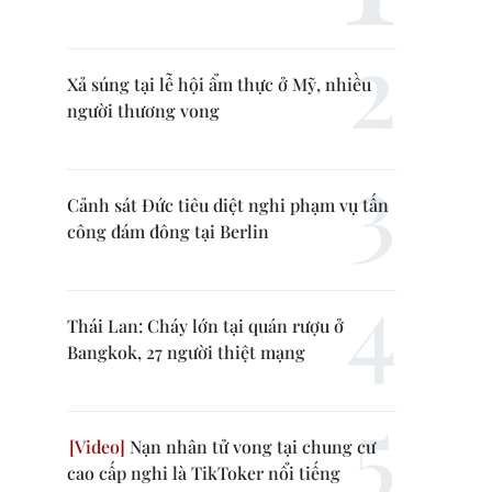
Xả súng tại lễ hội ẩm thực ở Mỹ, nhiều
người thương vong
Cảnh sát Đức tiêu diệt nghi phạm vụ tấn
công đám đông tại Berlin
Thái Lan: Cháy lớn tại quán rượu ở
Bangkok, 27 người thiệt mạng
Nạn nhân tử vong tại chung cư
cao cấp nghi là TikToker nổi tiếng