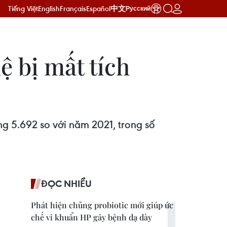
Tiếng Việt
English
Français
Español
中文
Русский
ệ bị mất tích
ng 5.692 so với năm 2021, trong số
ĐỌC NHIỀU
Phát hiện chủng probiotic mới giúp ức
chế vi khuẩn HP gây bệnh dạ dày