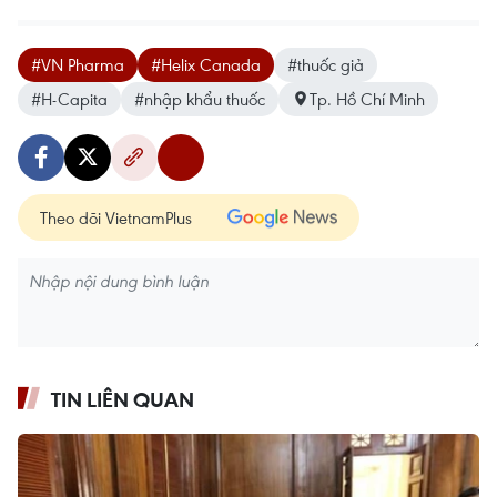
#VN Pharma
#Helix Canada
#thuốc giả
#H-Capita
#nhập khẩu thuốc
Tp. Hồ Chí Minh
Theo dõi VietnamPlus
TIN LIÊN QUAN