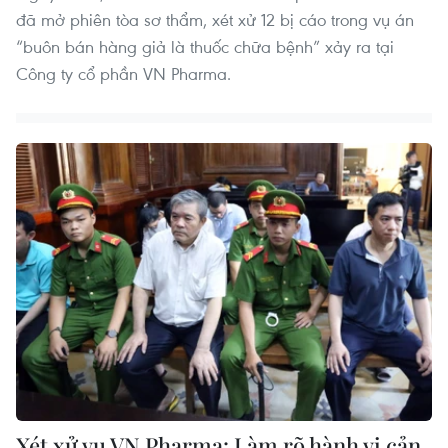
đã mở phiên tòa sơ thẩm, xét xử 12 bị cáo trong vụ án
“buôn bán hàng giả là thuốc chữa bệnh” xảy ra tại
Công ty cổ phần VN Pharma.
Xét xử vụ VN Pharma: Làm rõ hành vi cản