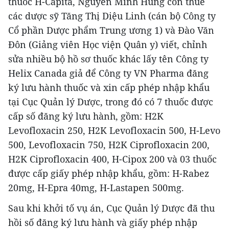
thuốc H-Capita, Nguyễn Minh Hùng còn thuê
các dược sỹ Tăng Thị Diệu Linh (cán bộ Công ty
Cổ phần Dược phẩm Trung ương 1) và Đào Văn
Đôn (Giảng viên Học viện Quân y) viết, chỉnh
sửa nhiều bộ hồ sơ thuốc khác lấy tên Công ty
Helix Canada giả để Công ty VN Pharma đăng
ký lưu hành thuốc và xin cấp phép nhập khẩu
tại Cục Quản lý Dược, trong đó có 7 thuốc được
cấp số đăng ký lưu hành, gồm: H2K
Levofloxacin 250, H2K Levofloxacin 500, H-Levo
500, Levofloxacin 750, H2K Ciprofloxacin 200,
H2K Ciprofloxacin 400, H-Cipox 200 và 03 thuốc
được cấp giấy phép nhập khẩu, gồm: H-Rabez
20mg, H-Epra 40mg, H-Lastapen 500mg.
Sau khi khởi tố vụ án, Cục Quản lý Dược đã thu
hồi số đăng ký lưu hành và giấy phép nhập