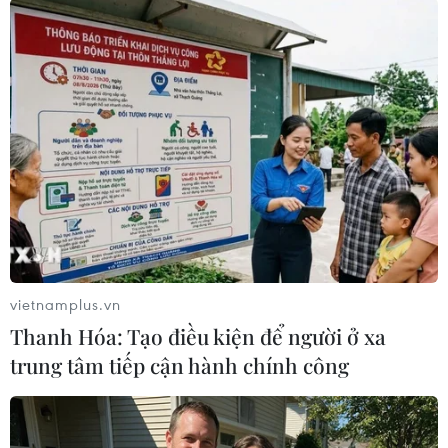
Ở trận gặp Mỹ, các nữ cầu thủ Việt Nam đã
thủng lưới ở phút thứ 13 và pha cản phá penalty
của Kim Thanh là động lực giúp đội tuyển chơi
tự tin hơn trong suốt phần còn lại của trận đấu,
dù sau đó họ thua thêm hai bàn nữa. Trong trận
với Bồ Đào Nha, đó là một bước lùi về sự thể
hiện, nhưng cũng là một bài học quan trọng mà
họ phải lĩnh hội ở sân chơi thế giới. Nó sẽ giúp
ích nhiều cho họ sau này.
Trời rất lạnh và các cô gái đá bóng Việt Nam đã
vietnamplus.vn
chiến đấu với trái tim nóng, các cổ động viên
Thanh Hóa: Tạo điều kiện để người ở xa
trên sân và hàng triệu người hâm mộ ở nhà
trung tâm tiếp cận hành chính công
cũng sát cánh bên họ với những trái tim nóng,
nhưng thế là chưa đủ để biến những ước mơ
thành hiện thực.