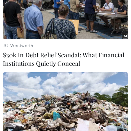
JG Wentworth
$30k In Debt Relief Scandal: What Financial
Institutions Quietly Conceal
Sôi động không khí cổ vũ cho Đội
tuyển U22 Việt Nam
13/05/2023 09:10
Từ đầu giờ chiều 13/5, rất đông cổ động viên Việt Nam
trong màu cờ đỏ, sao vàng đã đổ về sân vận động