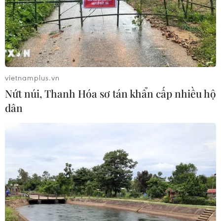
06/08/2026 08:25
HLV Kim Sang-sik: 'Tuyển Việt Nam
hướng tới chiến thắng để giữ ngôi
đầu bảng'
vietnamplus.vn
06/08/2026 07:25
Nứt núi, Thanh Hóa sơ tán khẩn cấp nhiều hộ
dân
Chủ tịch Liên đoàn Bóng đá thế giới
chịu sức ép chưa từng có
06/08/2026 04:12
Futsal Việt Nam bất bại sau trận hòa
khó tin trước chủ nhà Thái Lan
06/08/2026 02:38