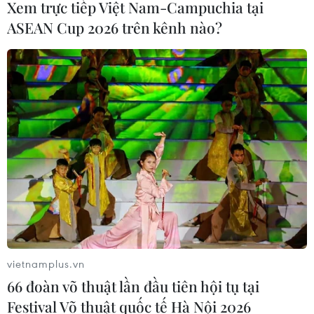
Xem trực tiếp Việt Nam-Campuchia tại
ASEAN Cup 2026 trên kênh nào?
TIN CÙNG CHUYÊN MỤC
ASEAN Cup 2026 ngày 8/8: Xác định
đối thủ của đội tuyển Việt Nam ở bán
kết
vietnamplus.vn
08/08/2026 03:50
66 đoàn võ thuật lần đầu tiên hội tụ tại
Festival Võ thuật quốc tế Hà Nội 2026
Tuyển Việt Nam giành vé vào