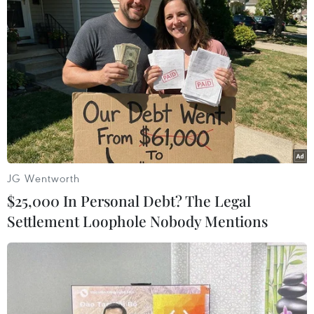
Dù vậy, đây mới là World Cup đầu tiên, là lần
đầu ra biển lớn, là một thực tế phũ phàng về sự
chênh lệch trình độ và đẳng cấp không khó
nhận ra. Hãy cùng vun đắp và phấn đấu cho
những World Cup tiếp theo./.
(TTXVN/Vietnam+)
JG Wentworth
$25,000 In Personal Debt? The Legal
Settlement Loophole Nobody Mentions