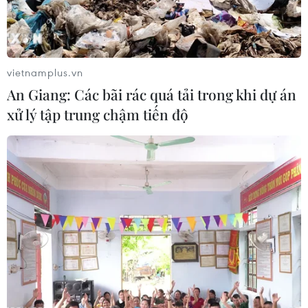
Olympic ở Phnom Penh (Campuchia), nơi diễn ra trận
bán kết 1 môn Bóng đá nam tại SEA Games 32.
vietnamplus.vn
An Giang: Các bãi rác quá tải trong khi dự án
xử lý tập trung chậm tiến độ
Cổ động viên Việt Nam 'nhuộm đỏ' sân vận
động Offenbach ở Đức