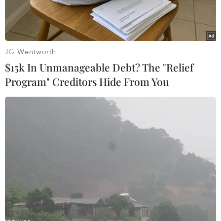
tiếp theo.
JG Wentworth
$15k In Unmanageable Debt? The "Relief
Program" Creditors Hide From You
(Ảnh: TTXVN phát)
Hàng nghìn cổ động viên Việt Nam trên sân
Waikato đã đến cổ vũ đội nhà trong trận gặp Bồ
Đào Nha chiều 27/7 với mong muốn được chứng