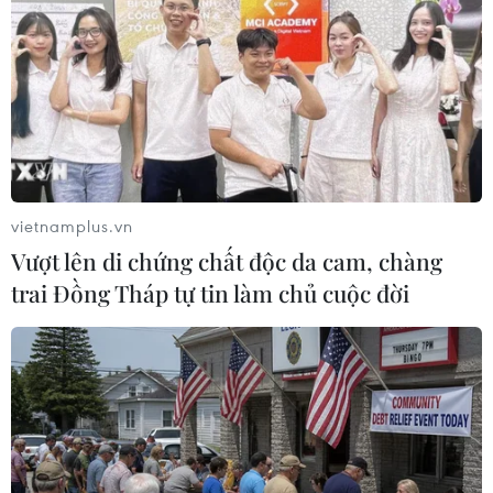
#Cổ động viên Việt Nam
#World Cup Nữ 2023
#Huấn luyện viên Mai Đức Chung
#Đội tuyển Việt Nam
vietnamplus.vn
Vượt lên di chứng chất độc da cam, chàng
Theo dõi VietnamPlus
trai Đồng Tháp tự tin làm chủ cuộc đời
TIN LIÊN QUAN