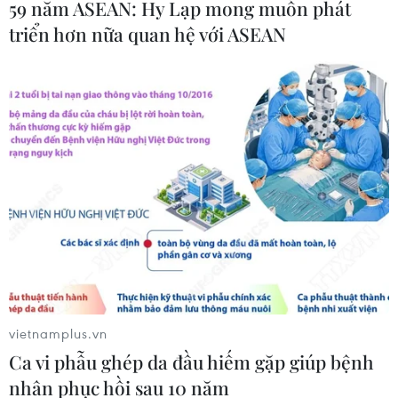
59 năm ASEAN: Hy Lạp mong muốn phát
triển hơn nữa quan hệ với ASEAN
Đội tuyển Nữ Việt Nam-Quán quân về
lòng quả cảm và ý chí kiên cường
27/07/2023 10:51
Dù kết quả chung cuộc nghiêng về phía Đội tuyển Bồ
Đào Nha với tỷ số 2-0, nhưng với những người hâm mộ,
điều đó không làm giảm nhiệt huyết, sự cuồng nhiệt và
tình yêu tha thiết của họ.
vietnamplus.vn
Ca vi phẫu ghép da đầu hiếm gặp giúp bệnh
nhân phục hồi sau 10 năm