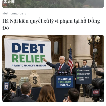
kiến một bàn thắng lịch sử từ những phút đầu
trận đấu. Một cú đánh gót của Huỳnh Như cho
vietnamplus.vn
Hoàng Thị Loan ngay ở những giây đầu đã
Hà Nội kiên quyết xử lý vi phạm tại hồ Đồng
khiến đội bạn phạm lỗi. Từ tình huống đó cũng
Đò
như pha phạt góc sau đó, bóng đã quanh quẩn
trong khu vực 16m50 của Bồ Đào Nha. Nhưng
bàn thắng không được ghi, điều kì diệu đã
không đến.
Ngay sau đó, đội bóng xứ Iberia có 2 cơ hội
nguy hiểm, trước khi lưới của Kim Thanh rung
lên ở phút thứ 7 khi bẫy việt vị của chúng ta sập
quá chậm. Các cổ động viên Việt Nam không tin
là bàn thua đến sớm thế. Trong chốc lát, cơn
choáng trôi qua và họ bắt đầu hát "Việt Nam,
Việt Nam" để cổ vũ các cô gái đá bóng. Tiếng hát