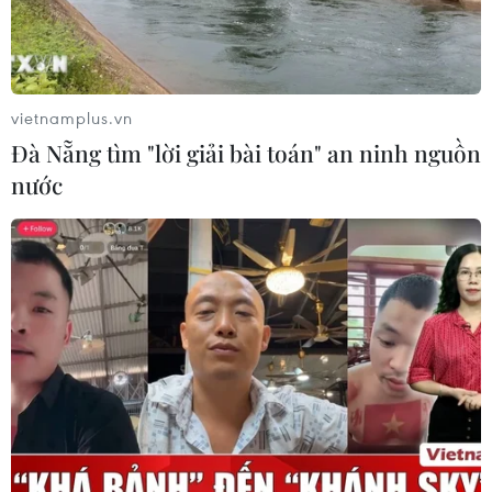
Toàn cảnh ASEAN Cup: Thái
Lan "thắng như chẻ tre", thách thức
vietnamplus.vn
tuyển Việt Nam
Đà Nẵng tìm "lời giải bài toán" an ninh nguồn
05/08/2026 07:15
nước
Nhận định Philippines vs
Thái Lan: Madam Pang treo thưởng
tiền tỷ, "Voi chiến" quyết thắng
04/08/2026 09:19
Đội tuyển Việt Nam nhận
thưởng 2 tỷ đồng sau thắng lợi trước
Indonesia
04/08/2026 04:16