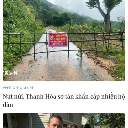
07/08/2026 12:04
Khởi động RE:ACT: Thử thách thanh
niên đổi mới sáng tạo vì cộng đồng
bền vững
07/08/2026 10:33
Hạ tầng AI - động lực tăng trưởng
mới của Đông Nam Á
07/08/2026 10:19
vietnamplus.vn
Nứt núi, Thanh Hóa sơ tán khẩn cấp nhiều hộ
dân
Quân khu 7 đẩy mạnh ứng dụng
khoa học-công nghệ trong tìm kiếm,
quy tập hài cốt liệt sỹ