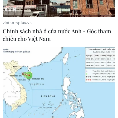
Israel và Việt Nam hợp tác trong
ngành bán dẫn và công nghệ cao
06/08/2026 09:40
vietnamplus.vn
Chính sách nhà ở của nước Anh - Góc tham
chiếu cho Việt Nam
Meta tung công cụ AI lập trình tự
động cho nhà phát triển
06/08/2026 06:40
Doanh thu AI của Microsoft phụ
thuộc phần lớn vào đối tác OpenAI
06/08/2026 06:31
Tây Ninh: Tạo điều kiện hình thành