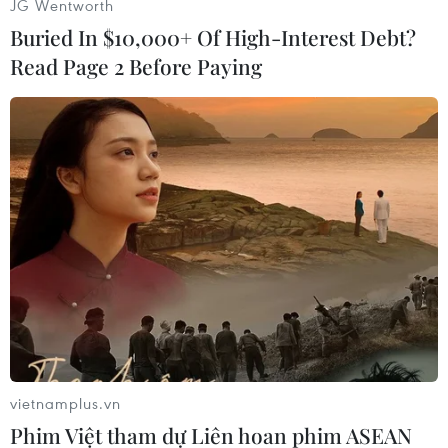
JG Wentworth
Buried In $10,000+ Of High-Interest Debt?
Read Page 2 Before Paying
#Nintendo
#Wii
#PlayStation
#Xbox One
#Thiết bị giải trí gia đình
Áo
vietnamplus.vn
Phim Việt tham dự Liên hoan phim ASEAN