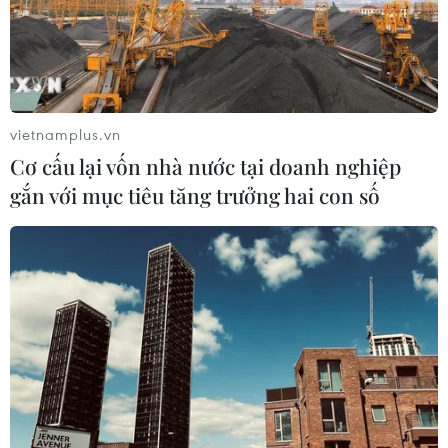
Đến năm 2030, Việt Nam làm chủ ít
nhất 4 công nghệ chiến lược
06/08/2026 12:58
vietnamplus.vn
Cơ cấu lại vốn nhà nước tại doanh nghiệp
Trung Quốc vận hành giàn phát điện
gắn với mục tiêu tăng trưởng hai con số
gió nổi đầu tiên chịu được bão cấp 17
06/08/2026 11:20
Cao điểm "100 ngày chuyển đổi số":
Chuyển động từ cơ sở
06/08/2026 09:48