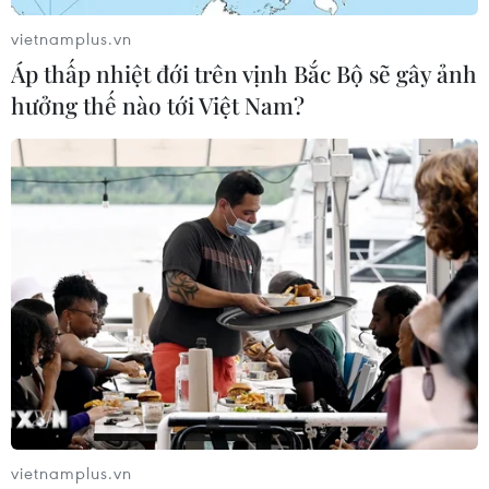
doanh nghiệp công nghệ chiến lược
vietnamplus.vn
06/08/2026 04:45
Áp thấp nhiệt đới trên vịnh Bắc Bộ sẽ gây ảnh
hưởng thế nào tới Việt Nam?
Việt Nam hướng tới làm
chủ 10 công nghệ lõi vào năm 2030
06/08/2026 04:38
Ngày An ninh mạng Việt Nam: Kiến
tạo không gian mạng an toàn, nhân
văn
06/08/2026 02:49
Thủ tướng Lê Minh Hưng
vietnamplus.vn
phát động hưởng ứng ngày An ninh