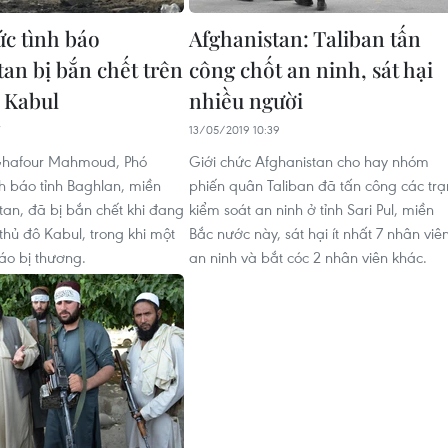
c tình báo
Afghanistan: Taliban tấn
tan bị bắn chết trên
công chốt an ninh, sát hại
 Kabul
nhiều người
13/05/2019 10:39
hafour Mahmoud, Phó
Giới chức Afghanistan cho hay nhóm
h báo tỉnh Baghlan, miền
phiến quân Taliban đã tấn công các tr
tan, đã bị bắn chết khi đang
kiểm soát an ninh ở tỉnh Sari Pul, miền
thủ đô Kabul, trong khi một
Bắc nước này, sát hại ít nhất 7 nhân viê
áo bị thương.
an ninh và bắt cóc 2 nhân viên khác.