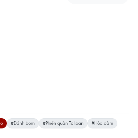
áo
#Đánh bom
#Phiến quân Taliban
#Hòa đàm