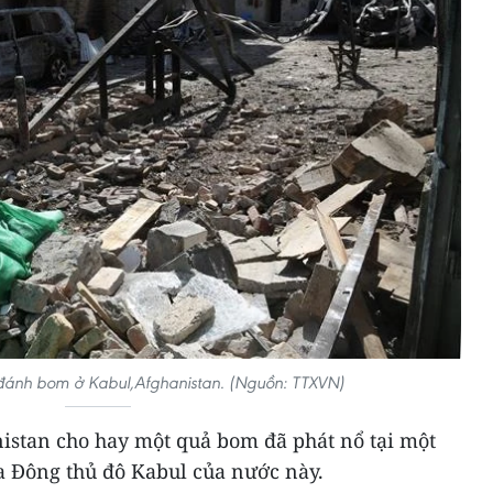
 đánh bom ở Kabul,Afghanistan. (Nguồn: TTXVN)
nistan cho hay một quả bom đã phát nổ tại một
a Đông thủ đô Kabul của nước này.