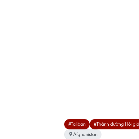
#Taliban
#Thánh đường Hồi gi
Afghanistan