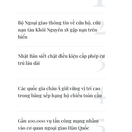
Bộ Ngoại giao thông tin về cứu hộ, cứu
nạn tàu Khôi Nguyên 18 gặp nạn trên
biển
Nhật Bản siết chặt điều kiện cấp phép cư
trú lâu dài
Các quốc gia châu Á giữ vững vị trí cao
trong bảng xếp hạng hộ chiếu toàn cầu
Gần 100.000 vụ tấn công mạng nhằm
vào cơ quan ngoại giao Hàn Quốc