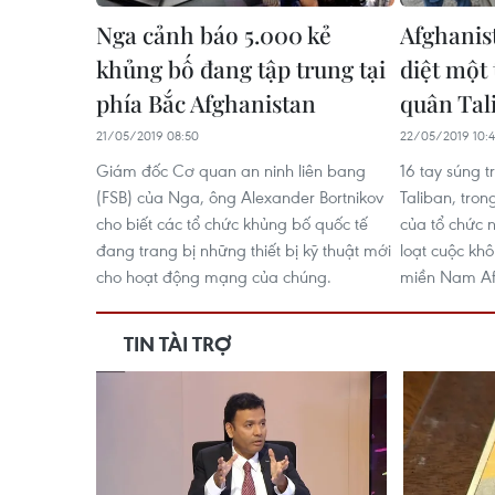
Nga cảnh báo 5.000 kẻ
Afghanis
khủng bố đang tập trung tại
diệt một 
phía Bắc Afghanistan
quân Tal
21/05/2019 08:50
22/05/2019 10:
Giám đốc Cơ quan an ninh liên bang
16 tay súng 
(FSB) của Nga, ông Alexander Bortnikov
Taliban, tron
cho biết các tổ chức khủng bố quốc tế
của tổ chức n
đang trang bị những thiết bị kỹ thuật mới
loạt cuộc khô
cho hoạt động mạng của chúng.
miền Nam Af