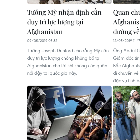
Tướng Mỹ nhận định cần
Quan chứ
duy trì lực lượng tại
Afghanis
Afghanistan
đường về
09/05/2019 03:32
12/05/2019 11:47
Tướng Joseph Dunford cho rằng Mỹ cần
Ông Abdul G
duy trì lực lượng chống khủng bố tại
Giám đốc tìn
Afghanistan cho tới khi không còn quân
Bắc Afghanis
nổi dậy tại quốc gia này.
di chuyển về 
đặc vụ tình b