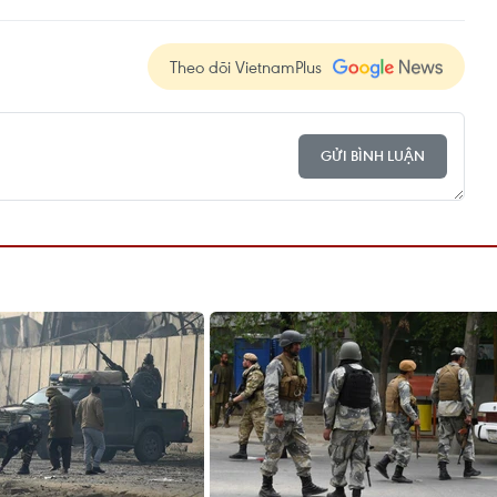
Theo dõi VietnamPlus
GỬI BÌNH LUẬN