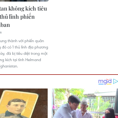
tan không kích tiêu
thủ lĩnh phiến
iban
46
trung thành với phiến quân
g đó có 1 thủ lĩnh địa phương
ày, đã bị tiêu diệt trong một
ng kích tại tỉnh Helmand
ghanistan.