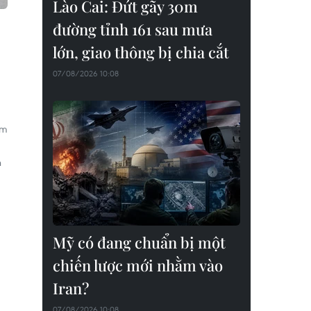
Lào Cai: Đứt gãy 30m
đường tỉnh 161 sau mưa
lớn, giao thông bị chia cắt
07/08/2026 10:08
ạm
n
Mỹ có đang chuẩn bị một
chiến lược mới nhằm vào
Iran?
07/08/2026 10:08