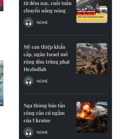
từ đêm nay, cuối tuần
chuyển nắng nóng
NGHE
Mỹ can thiệp khẩn
cấp, ngăn Israel mở
rộng đòn trừng phạt
Hezbollah
NGHE
Nga thông báo tấn
công căn cứ ngầm
của Ukraine
NGHE