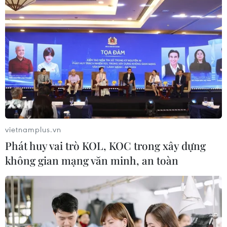
Dòng chảy phương Bắc 2
06/02/2021 15:02
Bài viết của một phóng viên Bloomberg ngày 5/2 cho
rằng với sự ra đời của chính phủ mới, Đức sẽ từ bỏ dự
án đường ống dẫn khí đốt Dòng chảy phương Bắc 2 và
giải quyết bất đồng với Mỹ.
vietnamplus.vn
Phát huy vai trò KOL, KOC trong xây dựng
không gian mạng văn minh, an toàn