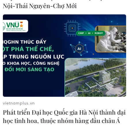
Nội-Thái Nguyên-Chợ Mới
Canada chạy đua đạt thỏa thuận
trước khi thuế quan mới của Mỹ có
hiệu lực
09/08/2026 02:03
Khoa học công nghệ sẽ trở thành
động lực mới của quan hệ Việt Nam-
Australia
09/08/2026 02:01
Thị trường vaccine thế giới chuyển
hướng sang người cao tuổi
vietnamplus.vn
08/08/2026 15:01
Phát triển Đại học Quốc gia Hà Nội thành đại
học tinh hoa, thuộc nhóm hàng đầu châu Á