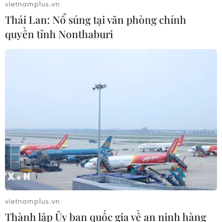
vietnamplus.vn
Thái Lan: Nổ súng tại văn phòng chính
quyền tỉnh Nonthaburi
vietnamplus.vn
Thành lập Ủy ban quốc gia về an ninh hàng
TIN CÙNG CHUYÊN MỤC