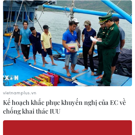
Chuyên gia Nhật Bản nói Việt Nam
nên ưu tiên sản xuất và đóng gói chip
bán dẫn
08/08/2026 13:28
Nông sản Việt Nam còn nhiều dư địa
tại thị trường Algeria
08/08/2026 12:55
Xem thêm
vietnamplus.vn
Kế hoạch khắc phục khuyến nghị của EC về
chống khai thác IUU