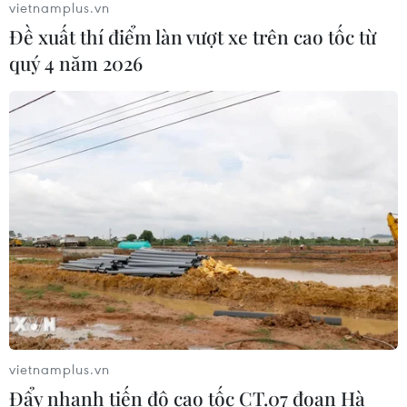
vietnamplus.vn
Đề xuất thí điểm làn vượt xe trên cao tốc từ
Trung Quốc công bố kế hoạch phát
quý 4 năm 2026
triển ngành hàng không dân dụng
09/08/2026 05:12
Giá gạo Việt Nam đi ngược xu hướng
với các nước xuất khẩu lớn
09/08/2026 04:23
Vận tải biển toàn cầu tăng mạnh bất
chấp căng thẳng địa chính trị
09/08/2026 02:06
vietnamplus.vn
Đẩy nhanh tiến độ cao tốc CT.07 đoạn Hà