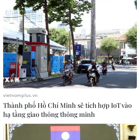
trị hóa Dự án dòng chảy phương Bắc 2. Trước
đó, Thủ tướng Đức Angela Merkel cũng khẳng
định Berlin ủng hộ dự án thương mại này để
tăng nguồn cùng khí đốt của Nga vào thị trường
châu Âu. Bà Merkel cũng nhấn mạnh đây là một
dự án châu Âu, phục vụ lợi ích của châu lục
này./.
(TTXVN/Vietnam+)
vietnamplus.vn
Thành phố Hồ Chí Minh sẽ tích hợp IoT vào
hạ tầng giao thông thông minh