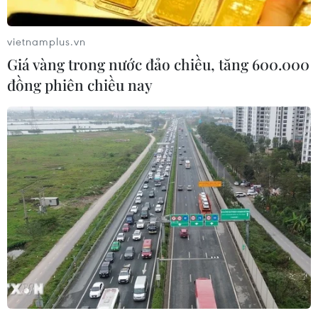
09/08/2026 14:15
vietnamplus.vn
Công suất lọc dầu thu hẹp, giá xăng
Giá vàng trong nước đảo chiều, tăng 600.000
Mỹ đối mặt áp lực tăng
đồng phiên chiều nay
09/08/2026 09:43
Xuất khẩu dệt may 7 tháng đạt trên
27 tỷ USD, duy trì đà tăng trưởng
09/08/2026 08:25
Hải Phòng điều chỉnh kịch bản tăng
trưởng, quyết tâm đạt GRDP 13%
09/08/2026 08:25