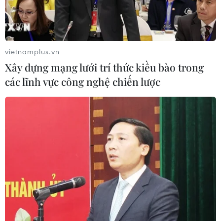
vietnamplus.vn
Xây dựng mạng lưới trí thức kiều bào trong
các lĩnh vực công nghệ chiến lược
Ảnh minh họa. (Yahoo Finance)
Việc lắp đặt đường ống dài khoảng 120 km
trong khuôn khổ dự án Dòng chảy phương Bắc 2
(Nord Stream 2) tại vùng biển ngoài khơi Đan