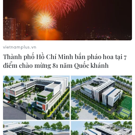
Một quan chức Bộ Ngoại giao Nga cho biết dự án xây
dựng đường ống dẫn khí đốt dưới biển mang tên Dòng
chảy phương Bắc 2 (Nord Stream 2) sẽ vẫn được hoàn
tất bất chấp sự đe dọa trừng phạt của Mỹ.
vietnamplus.vn
Thành phố Hồ Chí Minh bắn pháo hoa tại 7
điểm chào mừng 81 năm Quốc khánh