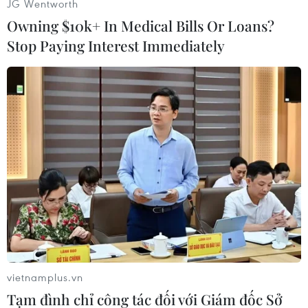
JG Wentworth
Owning $10k+ In Medical Bills Or Loans?
Stop Paying Interest Immediately
#Paris
#Francois Hollande
#Đạo luật
#Biểu tình
#Chính phủ Pháp
#Cam kết
#Ngày nổi giận
#Khảo sát
#Thông điệp năm mới
#Hôn nhân đồng giới
Pháp
vietnamplus.vn
Tạm đình chỉ công tác đối với Giám đốc Sở