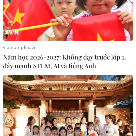
Bỉ tìm ra hướng đi mới trong điều trị
ung thư gan di căn
07/08/2026 04:05
vietnamplus.vn
Nga thoái vốn nhà nước khỏi Sân bay
Năm học 2026-2027: Không dạy trước lớp 1,
Quốc tế Sheremetyevo
đẩy mạnh STEM, AI và tiếng Anh
07/08/2026 00:22
Nga thông báo tấn công căn
cứ ngầm của Ukraine
06/08/2026 16:21