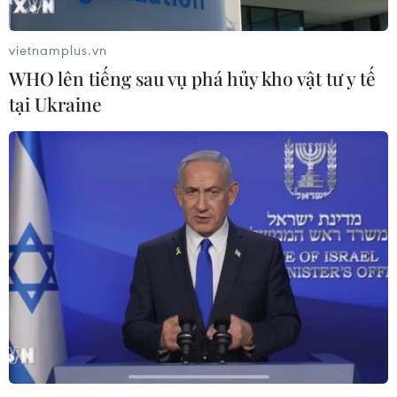
của virus Tây sông Nile
06/08/2026 13:24
vietnamplus.vn
WHO lên tiếng sau vụ phá hủy kho vật tư y tế
tại Ukraine
NATO ưu tiên đẩy nhanh chuyển
giao hệ thống phòng không cho
Ukraine
06/08/2026 12:24
Thắt chặt tình hữu nghị sắt son giữa
các cựu chuyên gia quân sự Nga với
Việt Nam
06/08/2026 06:23
Anh công bố kết quả điều tra ban