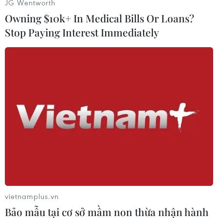
JG Wentworth
Owning $10k+ In Medical Bills Or Loans?
Stop Paying Interest Immediately
#Greenpeace
#Đồ chơi
#Chất độc
#Dị tật
#Cơ quan sinh dục
Trung Quốc
vietnamplus.vn
Bảo mẫu tại cơ sở mầm non thừa nhận hành