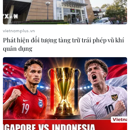
thử khi đến Quy Nhơn
07/08/2026 00:00
vietnamplus.vn
Chưa có bằng chứng truyền máu trẻ
Phát hiện đối tượng tàng trữ trái phép vũ khí
giúp chống lão hóa
quân dụng
06/08/2026 23:16
Xung đột Israel-Hamas: Ít nhất 300
trẻ em thiệt mạng trong 300 ngày
qua
06/08/2026 22:56
Nước thải từ máy bay có thể giúp
phát hiện sớm nguy cơ đại dịch