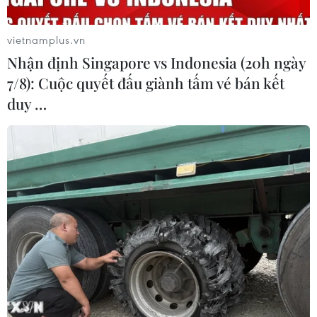
06/08/2026 22:30
vietnamplus.vn
Nhận định Singapore vs Indonesia (20h ngày
Tây Ban Nha: 100 người thiệt mạng
7/8): Cuộc quyết đấu giành tấm vé bán kết
trong vụ vượt biển ồ ạt vào Ceuta
duy …
06/08/2026 16:03
Đức tuyên án chung thân đối tượng
gây vụ lao xe vào đám đông ở
Munich
06/08/2026 15:57
Italy và Hy Lạp trở thành điểm nóng
của virus Tây sông Nile
06/08/2026 13:24