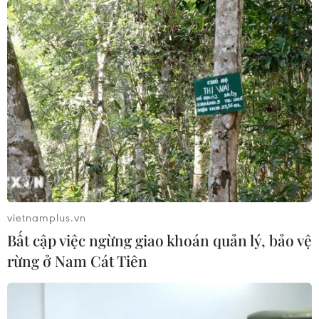
Công nghiệp bán dẫn: Tiềm
năng thị trường trăm tỷ USD cho Việt Nam
17/08/2024 23:26
Đề án “Phát triển nguồn nhân lực ngành công nghiệp
bán dẫn đến năm 2030, định hướng đến năm 2050” do
Bộ Kế hoạch và Đầu tư chủ trì đã dự báo cần khoảng
50.000 kỹ sư ngành công nghiệp bán dẫn.
vietnamplus.vn
Bất cập việc ngừng giao khoán quản lý, bảo vệ
rừng ở Nam Cát Tiên