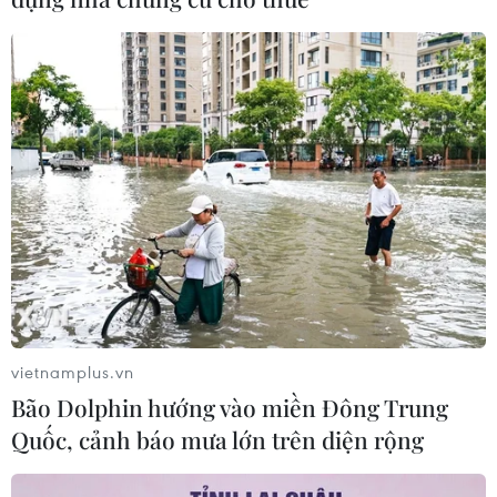
Cao điểm "100 ngày chuyển đổi số":
Chuyển động từ cơ sở
06/08/2026 09:48
Israel và Việt Nam hợp tác trong
ngành bán dẫn và công nghệ cao
06/08/2026 09:40
Meta tung công cụ AI lập trình tự
động cho nhà phát triển
vietnamplus.vn
06/08/2026 06:40
Bão Dolphin hướng vào miền Đông Trung
Quốc, cảnh báo mưa lớn trên diện rộng
Doanh thu AI của Microsoft phụ