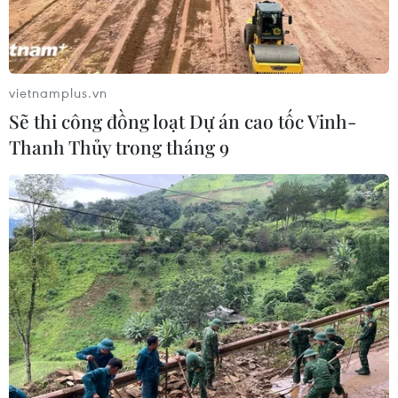
công đoạn.
vietnamplus.vn
Sẽ thi công đồng loạt Dự án cao tốc Vinh-
Thanh Thủy trong tháng 9
Hoạt động sản xuất tại Công ty Optrontec vina khu công nghiệp
Bình Xuyên, Vĩnh Phúc. (Ảnh: Hoàng Hùng/TTXVN)
Nhằm hoàn thiện Đề án Phát triển nguồn nhân
lực ngành công nghiệp bán dẫn đến năm 2030,