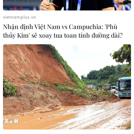
vietnamplus.vn
Nhận định Việt Nam vs Campuchia: 'Phù
thủy Kim' sẽ xoay tua toan tính đường dài?
#nhân lực ngành công nghiệp bán dẫn
#đào tạo nguồn nhân lực
#Bộ Kế hoạch và Đầu tư.
#Sản xuất bán dẫn
Theo dõi VietnamPlus