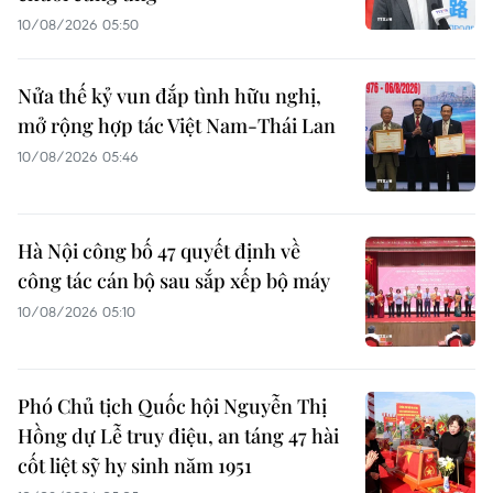
10/08/2026 05:50
Nửa thế kỷ vun đắp tình hữu nghị,
mở rộng hợp tác Việt Nam-Thái Lan
10/08/2026 05:46
Hà Nội công bố 47 quyết định về
công tác cán bộ sau sắp xếp bộ máy
10/08/2026 05:10
Phó Chủ tịch Quốc hội Nguyễn Thị
Hồng dự Lễ truy điệu, an táng 47 hài
cốt liệt sỹ hy sinh năm 1951