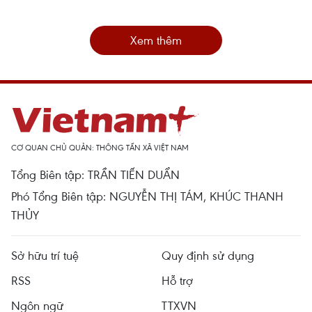
Xem thêm
CƠ QUAN CHỦ QUẢN: THÔNG TẤN XÃ VIỆT NAM
Tổng Biên tập: TRẦN TIẾN DUẨN
Phó Tổng Biên tập: NGUYỄN THỊ TÁM, KHÚC THANH
THỦY
Sở hữu trí tuệ
Quy định sử dụng
RSS
Hỗ trợ
Ngôn ngữ
TTXVN