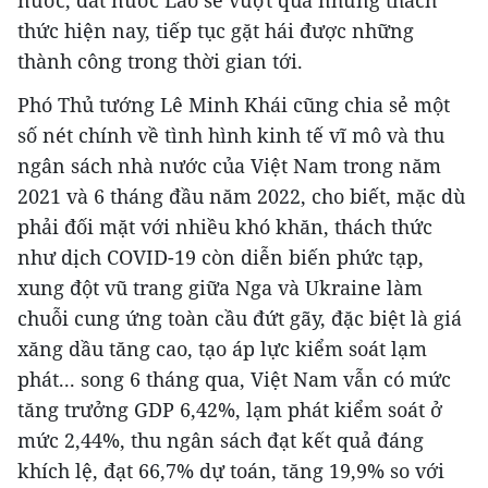
nước, đất nước Lào sẽ vượt qua những thách
thức hiện nay, tiếp tục gặt hái được những
thành công trong thời gian tới.
Phó Thủ tướng Lê Minh Khái cũng chia sẻ một
số nét chính về tình hình kinh tế vĩ mô và thu
ngân sách nhà nước của Việt Nam trong năm
2021 và 6 tháng đầu năm 2022, cho biết, mặc dù
phải đối mặt với nhiều khó khăn, thách thức
như dịch COVID-19 còn diễn biến phức tạp,
xung đột vũ trang giữa Nga và Ukraine làm
chuỗi cung ứng toàn cầu đứt gãy, đặc biệt là giá
xăng dầu tăng cao, tạo áp lực kiểm soát lạm
phát... song 6 tháng qua, Việt Nam vẫn có mức
tăng trưởng GDP 6,42%, lạm phát kiểm soát ở
mức 2,44%, thu ngân sách đạt kết quả đáng
khích lệ, đạt 66,7% dự toán, tăng 19,9% so với