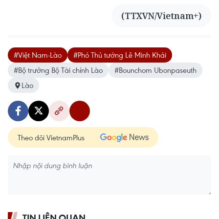
(TTXVN/Vietnam+)
#Việt Nam-Lào
#Phó Thủ tướng Lê Minh Khái
#Bộ trưởng Bộ Tài chính Lào
#Bounchom Ubonpaseuth
Lào
Theo dõi VietnamPlus
TIN LIÊN QUAN