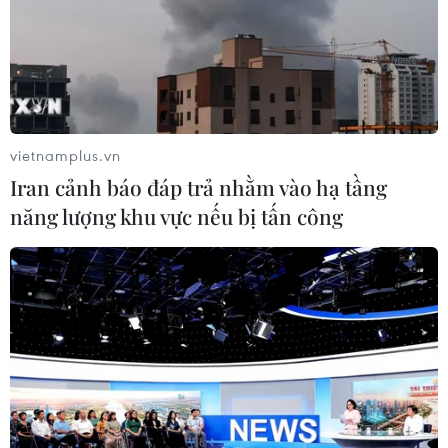
vietnamplus.vn
Cờ đỏ sao vàng tràn ngập từ phố cho đến những con ngõ nhỏ
Iran cảnh báo đáp trả nhằm vào hạ tầng
của Thủ đô. (Ảnh: Minh Hiếu/Vietnam +)
năng lượng khu vực nếu bị tấn công