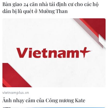
Bàn giao 24 căn nhà tái định cư cho các hộ
dân bị lũ quét ở Mường Than
Băng rôn, biểu ngữ dọc con đường dẫn vào lăng Bác. (Ảnh:
Minh Hiếu/Vietnam+)
vietnamplus.vn
Ảnh nhạy cảm của Công nương Kate