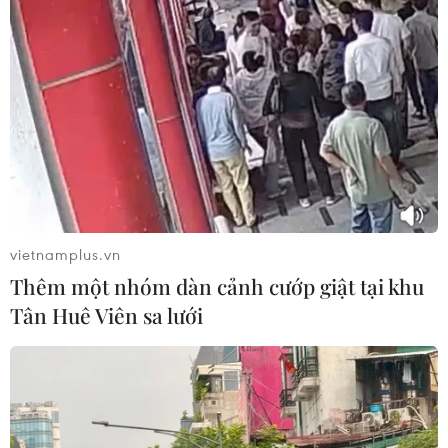
Hiếu/Vietnam+)h
vietnamplus.vn
Thêm một nhóm dàn cảnh cướp giật tại khu
Tân Huê Viên sa lưới
Hàng loạt các hình ảnh về sự phát triển kinh tế-xã hội của đất
nước trong thời gian qua. (Ảnh: Minh Hiếu/Vietnam+)