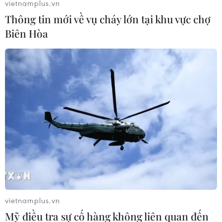
vietnamplus.vn
#Ngày Quốc Tế Lao Động
#Trang Trí
#Tuyên Truyền
Thông tin mới về vụ cháy lớn tại khu vực chợ
#Cổ Động
#Phố Phường
#Hà Nội
TP. Hà Nội
Biên Hòa
Theo dõi VietnamPlus
TIN LIÊN QUAN
vietnamplus.vn
Mỹ điều tra sự cố hàng không liên quan đến