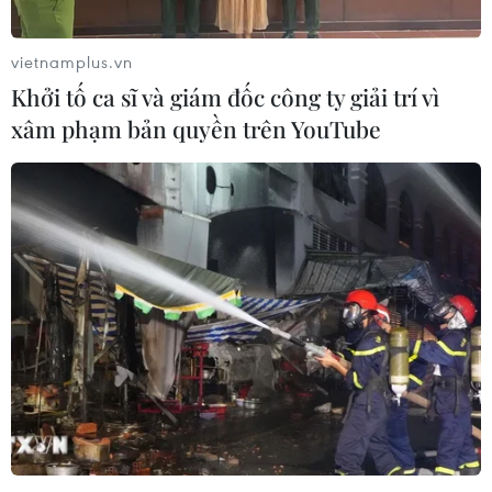
được nghỉ 4 ngày từ ngày 30/4 đến hết ngày 3/5. (Ảnh: Minh
Hiếu/Vietnam +)
vietnamplus.vn
(Vietnam+)
Khởi tố ca sĩ và giám đốc công ty giải trí vì
xâm phạm bản quyền trên YouTube
#Giải Phóng Miền Nam - Thống Nhất Đất Nước