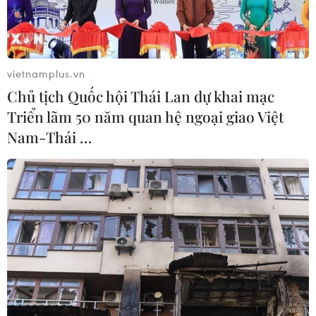
vietnamplus.vn
Chủ tịch Quốc hội Thái Lan dự khai mạc
Triển lãm 50 năm quan hệ ngoại giao Việt
Nam-Thái …
Nhiều con phố của Hà Nội rực rỡ băng rôn, khẩu hiệu để chào
mừng sự kiện trọng đại. (Ảnh: Minh Hiếu/Vietnam +)