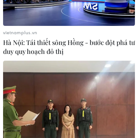
Tòa nhà ở Vincom Smart City (Tây Mỗ) khoác lên mình "tấm áo"
rực rỡ sắc màu đỏ tươi từ lá cờ Tổ quốc mang đến niềm tự hào
và tinh thần dân tộc. (Ảnh: PV/Vietnam+)
vietnamplus.vn
Hà Nội: Tái thiết sông Hồng - bước đột phá tư
duy quy hoạch đô thị
Trong dịp Lễ 30/4 và 1/5 năm nay, người lao động cả nước