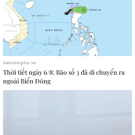
nghiệp
06/08/2026 03:03
Thành phố Hồ Chí Minh triển khai 8
dự án trạm trung chuyển rác công
nghệ khép kín
06/08/2026 03:01
vietnamplus.vn
Thời tiết ngày 6/8: Bão số 3 đã di chuyển ra
Tăng tốc giải phóng mặt bằng mở
ngoài Biển Đông
rộng cao tốc Cam Lộ-La Sơn qua
thành phố Huế
06/08/2026 03:01
Sơn La hỗ trợ người dân di dời khỏi
nơi nguy hiểm do mưa lũ