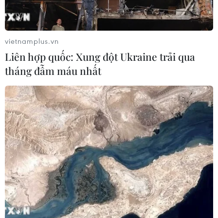
vietnamplus.vn
Liên hợp quốc: Xung đột Ukraine trải qua
tháng đẫm máu nhất
Không khó để bắt gặp hình ảnh cờ đỏ sao vàng trên trên khắp
các tuyến phố, phường Hà Nội. (Ảnh: Minh Hiếu/Vietnam+)