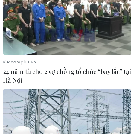
đi lại của hành khách dịp lễ
26/04/2022 11:18
Hiện các đơn vị vận tải đường bộ, đường sắt và hàng
không đã sẵn sàng các phương án về việc đảm bảo an
toàn khai thác, chất lượng dịch vụ, đáp ứng nhu cầu đi
lại của hành khách trong dịp lễ 30/4-1/5.
vietnamplus.vn
24 năm tù cho 2 vợ chồng tổ chức “bay lắc” tại
Hà Nội