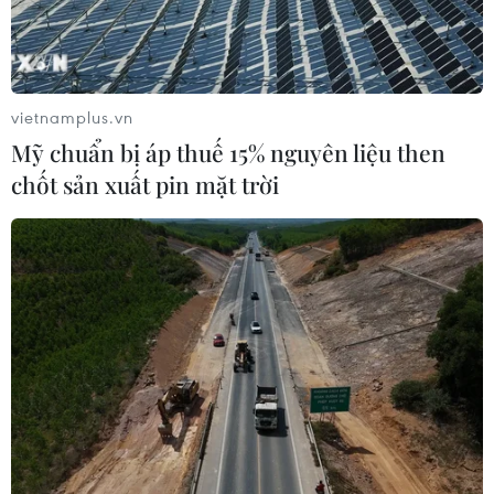
vietnamplus.vn
Mỹ chuẩn bị áp thuế 15% nguyên liệu then
Nhận định thời tiết dịp nghỉ
chốt sản xuất pin mặt trời
lễ 30/4 và 1/5/2022
28/04/2022 23:16
Dự báo thời tiết đêm 30/4 ngày 1/5/2022, khu vực Bắc
Bộ có khả năng chịu ảnh hưởng của một đợt gió mùa
Đông Bắc gây mưa dông, vùng núi và trung du có mưa
vừa, mưa to.