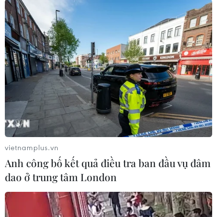
Các cơ quan hành chính cũng được trang hoàng chào mừng
ngày lễ trọng đại của dân tộc - kỷ niệm 47 năm Ngày Giải
phóng miền Nam, Thống nhất đất nước 30/4. (Ảnh: Minh
Hiếu/Vietnam+)
vietnamplus.vn
Anh công bố kết quả điều tra ban đầu vụ đâm
dao ở trung tâm London
Bảo tàng Lịch sử Quân sự Việt Nam (phố Điện Biên Phủ), nơi
trưng bày nhiều hiện vật từ thời chiến tranh chống Mỹ trang trí
rực rỡ cho ngày lễ lớn của dân tộc. (Ảnh: Minh