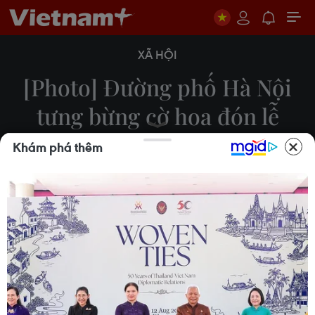
XÃ HỘI
[Photo] Đường phố Hà Nội
tưng bừng cờ hoa đón lễ
30/4-1/5
Khám phá thêm
Minh Hiếu
29/04/2022 02:06
Những ngày này, trên đường phố Hà Nội rực rỡ cờ
hoa chào mừng kỷ niệm 47 năm ngày Ngày Giải
phóng miền Nam thống nhất đất nước 30/4 và
Quốc tế lao động 1/5.