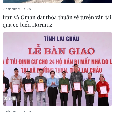
vietnamplus.vn
Iran và Oman đạt thỏa thuận về tuyến vận tải
qua eo biển Hormuz
Áp phích chào mừng tại nút giao ngã năm Ô Chợ Dừa (quận
Đống Đa). Ngoài Quốc kỳ, hàng loạt những khẩu hiệu, biểu
ngữ được treo trên các tuyến phố cũng tạo nên vẻ đẹp rực rỡ
cho Thủ đô ngàn năm văn hiến. (Ảnh: Minh Hiếu/Vietnam+)
vietnamplus.vn