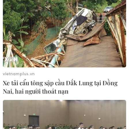
động du lịch; giám sát, xử lý nghiêm các vi phạm của tổ
chức, cá nhân...
vietnamplus.vn
Xe tải cẩu tông sập cầu Đắk Lung tại Đồng
Nai, hai người thoát nạn
Sẵn sàng các phương án đáp ứng nhu cầu