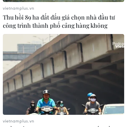
vietnamplus.vn
Thu hồi 89 ha đất đấu giá chọn nhà đầu tư
TIN LIÊN QUAN
công trình thành phố cảng hàng không
Tổng đại diện Giáo phận Bùi Chu lên tiếng
vietnamplus.vn
về việc đại tu nhà thờ