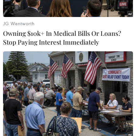
JG Wentworth
Owning $10k+ In Medical Bills Or Loans?
Stop Paying Interest Immediately
Trước khi diễn ra chính lễ, đội trống thường phải tập dượt
khoảng nửa tháng đến một tháng. (Ảnh: Xuân Mai/Vietnam+)