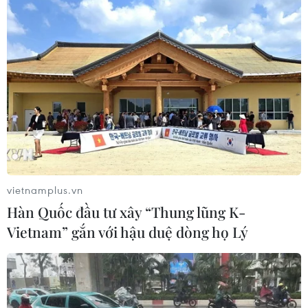
vietnamplus.vn
Hàn Quốc đầu tư xây “Thung lũng K-
Xây dựng theo phong cách kiến trúc Baroque dưới thời Pháp
Vietnam” gắn với hậu duệ dòng họ Lý
thuộc năm 1885, nhà thờ Bùi Chu có chiều dài 78m, rộng 22m,
cao 15m, hai tháp chuông cao 35m. (Ảnh: Xuân Mai/Vietnam+)