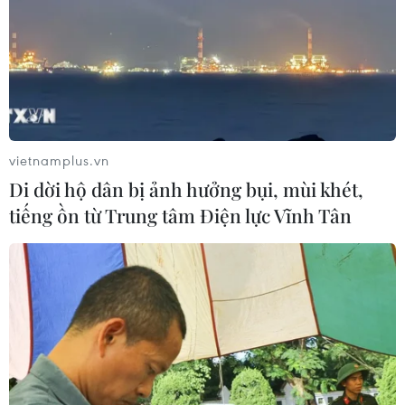
vietnamplus.vn
Di dời hộ dân bị ảnh hưởng bụi, mùi khét,
Du khách nghe giới thiệu về nhà thờ cũng như ngày lễ thánh nữ
tiếng ồn từ Trung tâm Điện lực Vĩnh Tân
Monica và thánh nữ Anê Lê Thị Thành. (Ảnh: Xuân
Mai/Vietnam+)