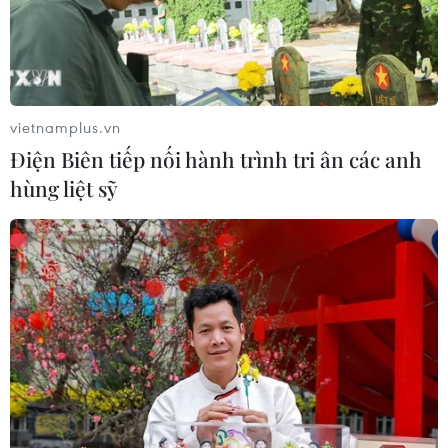
vietnamplus.vn
Điện Biên tiếp nối hành trình tri ân các anh
hùng liệt sỹ
Biểu tượng Đức mẹ La Vang đối diện nhà thờ Bùi Chu. (Ảnh:
Xuân Mai/Vietnam+)
(Vietnam+)