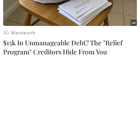
Nội (1886).
JG Wentworth
$15k In Unmanageable Debt? The "Relief
Program" Creditors Hide From You
Ngày mừng lễ thánh nữ Monica và thánh nữ Anê Lê Thị Thành
tại Nhà thờ Chính tòa Bùi Chu được tổ chức vào ngày 28/8
hàng năm. (Ảnh: Xuân Mai/Vietnam+)