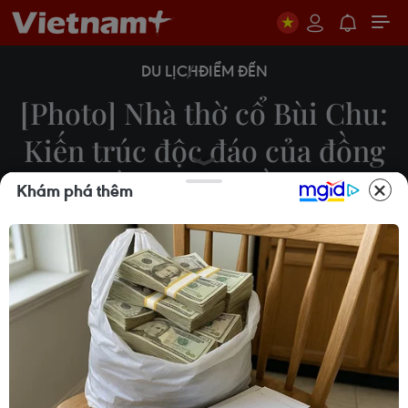
DU LỊCH
ĐIỂM ĐẾN
[Photo] Nhà thờ cổ Bùi Chu:
Kiến trúc độc đáo của đồng
bằng sông Hồng
Khám phá thêm
Xuân Mai
24/11/2019 23:43
Nhà thờ Chính tòa Bùi Chu, tỉnh Nam Định là một
trong những nhà thờ cổ kính nhất các tỉnh phía
Bắc, có lịch sử tương đương Nhà thờ Đức Bà ở
Thành phố Hồ Chí Minh (1880), Nhà thờ Lớn Hà