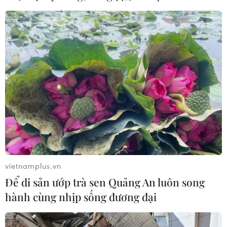
Ngắm nhà thờ chính tòa Bùi Chu
trước khi trùng tu
04/05/2019 03:57
Tổng đại diện Giáo phận Bùi Chu, tỉnh Nam Định, đã
quyết định đại tu Nhà thờ chính tòa Bùi Chu có lịch sử
134 năm, nhằm đảm bảo an toàn, đồng thời phù hợp
với tâm tư, nguyện vọng của giáo dân.
vietnamplus.vn
Để di sản ướp trà sen Quảng An luôn song
hành cùng nhịp sống đương đại