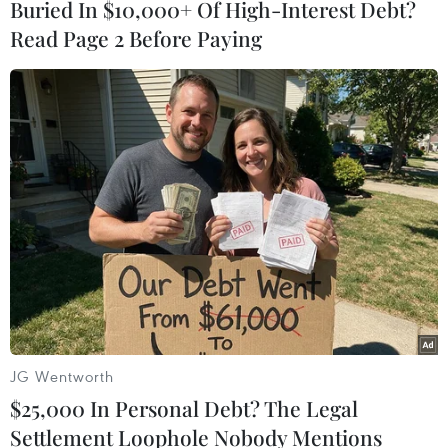
Buried In $10,000+ Of High-Interest Debt?
Read Page 2 Before Paying
Đội kèn nữ hùng hậu này ngày thường vẫn chân lấm tay bùn
với công việc đồng áng nhưng khi có lễ, họ không khác nào
những nghệ sỹ thực thụ. (Ảnh: Xuân Mai/Vietnam+)
JG Wentworth
$25,000 In Personal Debt? The Legal
Settlement Loophole Nobody Mentions