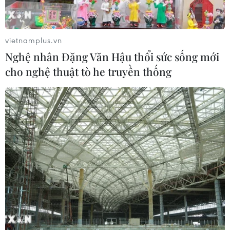
vietnamplus.vn
Nghệ nhân Đặng Văn Hậu thổi sức sống mới
cho nghệ thuật tò he truyền thống
#Đức mẹ
#Nhà thờ Chính tòa Bùi Chu
#Nhà thờ
#Nhà thờ Lớn Hà Nội
#Nhà thờ Đức Bà
Nam Định
Ninh Bình
Theo dõi VietnamPlus