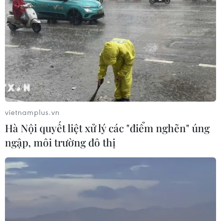
vietnamplus.vn
Hà Nội quyết liệt xử lý các "điểm nghẽn" úng
Rất đông giáo dân không đủ chỗ ngồi trong nhà thờ Chính tòa
ngập, môi trường đô thị
Bùi Chu phải ngồi bên ngoài. (Ảnh: Xuân Mai/Vietnam+)