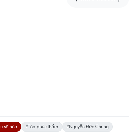
u số hóa
#Tòa phúc thẩm
#Nguyễn Đức Chung