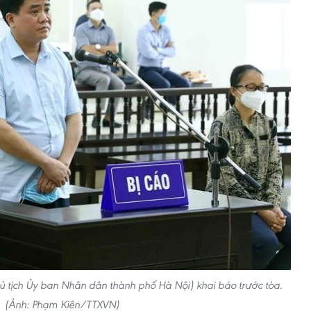
 tịch Ủy ban Nhân dân thành phố Hà Nội) khai báo trước tòa.
(Ảnh: Phạm Kiên/TTXVN)