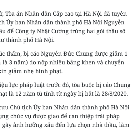
xử, Tòa án Nhân dân Cấp cao tại Hà Nội đã tuyên
ịch Ủy ban Nhân dân thành phố Hà Nội Nguyễn
u để Công ty Nhật Cường trúng hai gói thầu số
tư thành phố Hà Nội.
húc thẩm, bị cáo Nguyễn Đức Chung được giảm 1
m là 3 năm) do nộp nhiều bằng khen và chuyển
xin giảm nhẹ hình phạt.
iệu lực pháp luật trước đó, tòa buộc bị cáo Chung
t là 12 năm tù tính từ ngày bị bắt là 28/8/2020.
 cựu Chủ tịch Ủy ban Nhân dân thành phố Hà Nội
ng chức vụ được giao để can thiệp trái pháp
u, gây ảnh hưởng xấu đến lựa chọn nhà thầu, làm