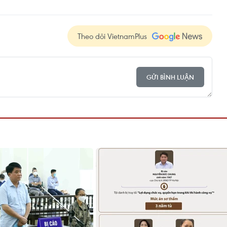
Theo dõi VietnamPlus
GỬI BÌNH LUẬN