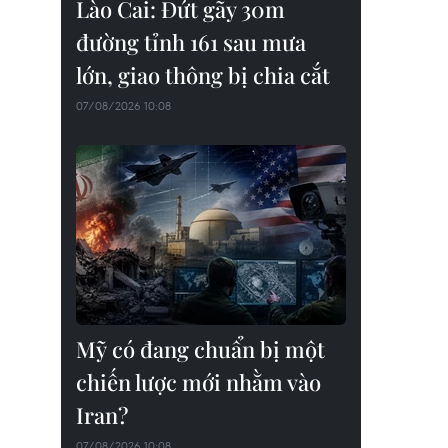
Lào Cai: Đứt gãy 30m
đường tỉnh 161 sau mưa
lớn, giao thông bị chia cắt
07/08/2026 10:08
Mỹ có đang chuẩn bị một
chiến lược mới nhằm vào
Iran?
07/08/2026 10:08