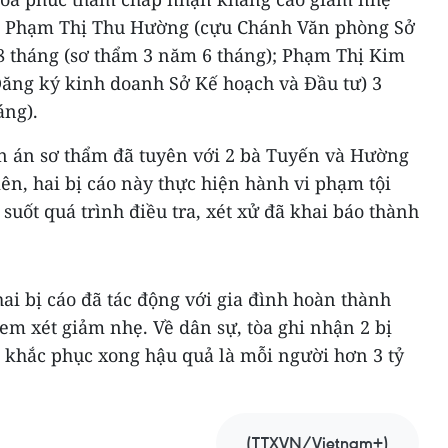
áo Phạm Thị Thu Hường (cựu Chánh Văn phòng Sở
8 tháng (sơ thẩm 3 năm 6 tháng); Phạm Thị Kim
ăng ký kinh doanh Sở Kế hoạch và Đầu tư) 3
áng).
n án sơ thẩm đã tuyên với 2 bà Tuyến và Hường
ên, hai bị cáo này thực hiện hành vi phạm tội
 suốt quá trình điều tra, xét xử đã khai báo thành
hai bị cáo đã tác động với gia đình hoàn thành
m xét giảm nhẹ. Về dân sự, tòa ghi nhận 2 bị
khắc phục xong hậu quả là mỗi người hơn 3 tỷ
(TTXVN/Vietnam+)