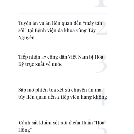
Tuyên án vụ án liên quan đến “máy tán
sỏi” tại Bệnh viện đa khoa vùng Tây
Nguyên
Tiếp nhận 47 công dân Việt Nam bị Hoa
Kỳ trục xuất về nước
Sắp mở phiên tòa xét xử chuyên án ma
túy liên quan đến 4 tiếp viên hàng không
Cảnh sát khám xét nơi ở của Huấn "Hoa
Hồng"