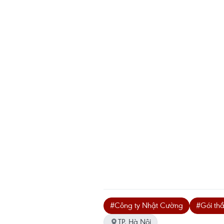
#Công ty Nhật Cường
#Gói thầ
TP. Hà Nội