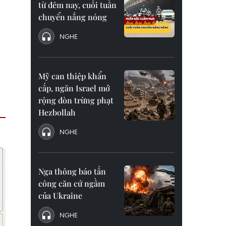
từ đêm nay, cuối tuần
chuyển nắng nóng
NGHE
Mỹ can thiệp khẩn
cấp, ngăn Israel mở
rộng đòn trừng phạt
Hezbollah
NGHE
Nga thông báo tấn
công căn cứ ngầm
của Ukraine
NGHE