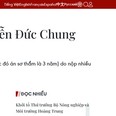
Tiếng Việt
English
Français
Español
中文
Русский
yễn Đức Chung
 đó án sơ thẩm là 3 năm) do nộp nhiều
ĐỌC NHIỀU
Khởi tố Thứ trưởng Bộ Nông nghiệp và
Môi trường Hoàng Trung