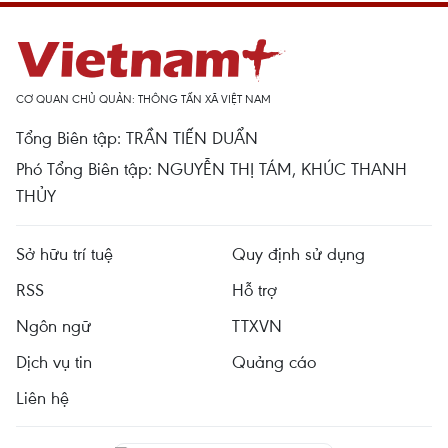
CƠ QUAN CHỦ QUẢN: THÔNG TẤN XÃ VIỆT NAM
Tổng Biên tập: TRẦN TIẾN DUẨN
Phó Tổng Biên tập: NGUYỄN THỊ TÁM, KHÚC THANH
THỦY
Sở hữu trí tuệ
Quy định sử dụng
RSS
Hỗ trợ
Ngôn ngữ
TTXVN
Dịch vụ tin
Quảng cáo
Liên hệ