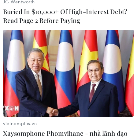
điều tra các mối quan hệ có thể có giữa Nga và
JG Wentworth
chiến dịch vận động tranh cử của Tổng thống
Buried In $10,000+ Of High-Interest Debt?
Trump.
Read Page 2 Before Paying
Vai trò giám sát cuộc điều tra của ông Mueller
đã khiến ông trở thành nhân vật gây tranh cãi ở
Washington. Đã có những lo ngại trước đó rằng
Tổng thống Trump sẽ sa thải ông Rosenstein vào
mùa thu năm năm ngoái./.
(TTXVN/Vietnam+)
vietnamplus.vn
Xaysomphone Phomvihane - nhà lãnh đạo