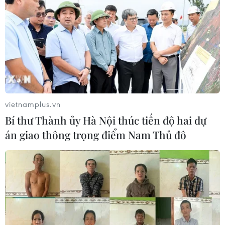
tiếp Đại sứ Hoa Kỳ Jennifer Wicks
06/08/2026 13:43
Tổng thống Trump bác tin Mỹ thiếu
hụt vũ khí vì chiến dịch Trung Đông
06/08/2026 09:40
vietnamplus.vn
Bí thư Thành ủy Hà Nội thúc tiến độ hai dự
án giao thông trọng điểm Nam Thủ đô
Mỹ điều tra sự cố hàng không liên
quan đến trực thăng chở Tổng thống
Trump
06/08/2026 04:38
Tòa án Mỹ chỉ định hội đồng thẩm