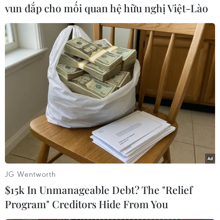
vun đắp cho mối quan hệ hữu nghị Việt-Lào
#Thứ trưởng Bộ Tư pháp Mỹ
#Rod Rosenstein
#Từ chức
#Bộ Tư pháp Mỹ
#Nga can thiệp bầu cử Mỹ
Mỹ
JG Wentworth
Theo dõi VietnamPlus
$15k In Unmanageable Debt? The "Relief
Program" Creditors Hide From You