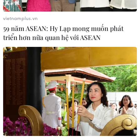
05/08/2026 06:53
vietnamplus.vn
59 năm ASEAN: Hy Lạp mong muốn phát
Brazil hạ cấp quan hệ với Argentina,
triển hơn nữa quan hệ với ASEAN
căng thẳng ngoại giao với Mỹ
05/08/2026 03:55
Xem thêm
CƠ QUAN CHỦ QUẢN: THÔNG TẤN XÃ VIỆT NAM
Tổng Biên tập: TRẦN TIẾN DUẨN