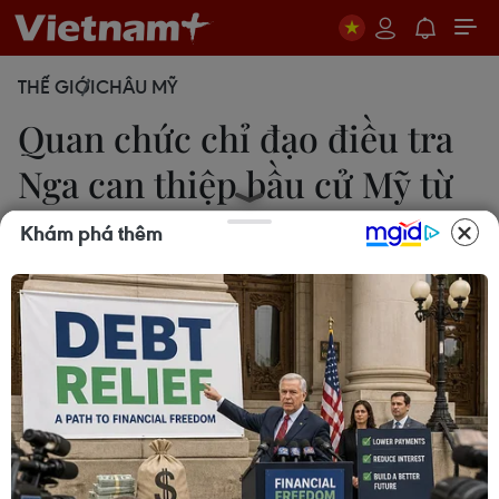
THẾ GIỚI
CHÂU MỸ
Quan chức chỉ đạo điều tra
Nga can thiệp bầu cử Mỹ từ
chức
Khám phá thêm
Đặng Huyền
29/04/2019 23:52
Ngày 29/4, Thứ trưởng Bộ Tư pháp Mỹ Rod
Rosenstein - chịu trách nhiệm giám sát cuộc điều
tra cáo buộc Nga can thiệp bầu cử Mỹ - cho biết
ông đã đệ đơn xin từ chức và sẽ rời nhiệm sở vào