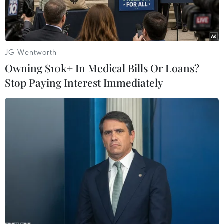
ngày 11/5.
JG Wentworth
Owning $10k+ In Medical Bills Or Loans?
Stop Paying Interest Immediately
Thứ trưởng Bộ Tư pháp Mỹ Rod Rosenstein. (Nguồn: Getty
Images)
Ngày 29/4, Thứ trưởng Bộ Tư pháp Mỹ Rod
Rosenstein cho biết ông đã đệ đơn xin từ chức
và sẽ rời nhiệm sở vào ngày 11/5.
Theo phóng viên TTXVN tại Mỹ, trong bức thư