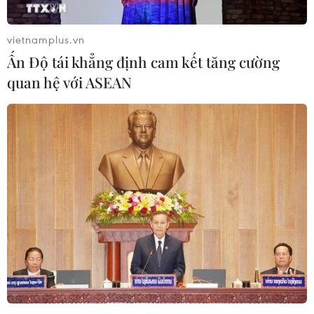
vietnamplus.vn
Ấn Độ tái khẳng định cam kết tăng cường
quan hệ với ASEAN
Tổng thống Mỹ Donald Trump bác bỏ
nguy cơ bị Quốc hội luận tội
23/04/2019 02:57
Ông Trump tuyên bố Quốc hội "không thể luận tội" ông
sau kết luận từ báo cáo của công tố viên Mueller về việc