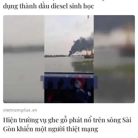
dụng thành dầu diesel sinh học
Chuyên gia Canada đánh giá cao bản
lĩnh đối ngoại của Việt Nam
07/08/2026 03:49
Venezuela khởi động đàm phán về
tiến trình chuyển giao chính trị
07/08/2026 02:58
Sập công trình tại Cuba khiến 2
người tử vong
vietnamplus.vn
Hiện trường vụ ghe gỗ phát nổ trên sông Sài
07/08/2026 01:48
Gòn khiến một người thiệt mạng