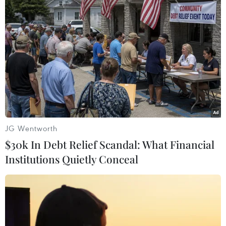
Mỹ thiếu khách quan
26/03/2019 23:48
Tổng thống Trump cho rằng các kênh truyền thông chủ
đạo tại nước này đang bị công kích và chế giễu trên
toàn thế giới vì "đưa tin giả" khi suốt hai năm qua.
JG Wentworth
$30k In Debt Relief Scandal: What Financial
Institutions Quietly Conceal