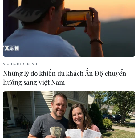
Hạ viện Mỹ muốn công bố báo cáo điều
tra nghi vấn Nga can thiệp bầu cử
01/04/2019 23:27
Ủy ban Tư pháp Hạ viện Mỹ cho biết sẽ làm việc để cho
phép công bố báo cáo đầy đủ cuộc điều tra của Công
tố viên đặc biệt Robert Mueller về nghi vấn Nga can
vietnamplus.vn
thiệp bầu cử Tổng thống Mỹ năm 2016.
Những lý do khiến du khách Ấn Độ chuyển
hướng sang Việt Nam