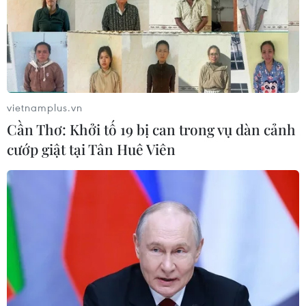
phán xét xử các vụ kiện về thuế quan
Mục 301
06/08/2026 02:23
Cuba nỗ lực khôi phục hệ thống điện
sau các sự cố toàn quốc
vietnamplus.vn
05/08/2026 23:16
Cần Thơ: Khởi tố 19 bị can trong vụ dàn cảnh
cướp giật tại Tân Huê Viên
Hội đồng Bảo an đánh giá về mối đe
dọa của IS đối với hòa bình, an ninh
quốc tế
05/08/2026 23:15
Mỹ hoàn trả khoảng 100 tỷ USD thuế
quan sau phán quyết của Tòa án Tối