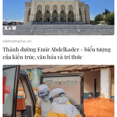
vietnamplus.vn
Thánh đường Emir Abdelkader - biểu tượng
của kiến trúc, văn hóa và tri thức
TIN CÙNG CHUYÊN MỤC
Người từng là luật sư riêng của Tổng
thống Trump trở thành Bộ trưởng Tư
pháp Mỹ