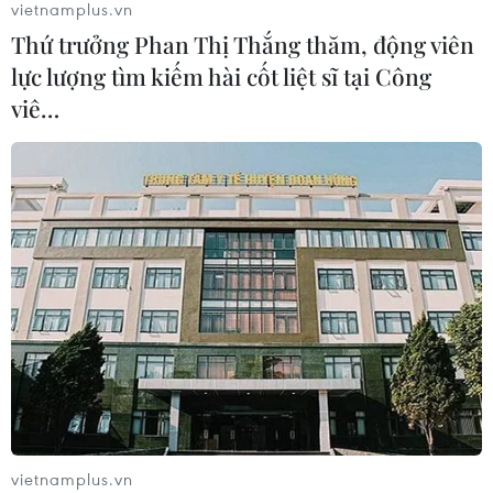
vietnamplus.vn
Phó Tổng Biên tập: NGUYỄN THỊ TÁM, KHÚC THANH
Thứ trưởng Phan Thị Thắng thăm, động viên
THỦY
lực lượng tìm kiếm hài cốt liệt sĩ tại Công
viê…
Sở hữu trí tuệ
Quy định sử dụng
RSS
Hỗ trợ
Ngôn ngữ
TTXVN
Dịch vụ tin
Quảng cáo
Liên hệ
Giấy phép số: 1374/GP-BTTTT do Bộ Thông tin và Truyền thông
cấp ngày 11/9/2008.
Quảng cáo: Phó TBT Nguyễn Thị Tám: 093.5958688, Email:
tamvna@gmail.com
vietnamplus.vn
Điện thoại: (024) 39411349 - (024) 39411348, Fax: (024)