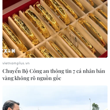
Mỹ: Lãi suất thế chấp tăng lên mức
cao nhất kể từ tháng Bảy năm ngoái
07/08/2026 00:05
Mỹ siết chặt quyền công dân theo nơi
sinh, mở rộng chống “du lịch sinh
con”
06/08/2026 22:59
vietnamplus.vn
Chuyển Bộ Công an thông tin 7 cá nhân bán
Bộ Ngoại giao Mỹ mở rộng kiểm tra
vàng không rõ nguồn gốc
mạng xã hội đối với đương đơn xin
thị thực
06/08/2026 22:52
Chủ tịch Quốc hội Trần Thanh Mẫn