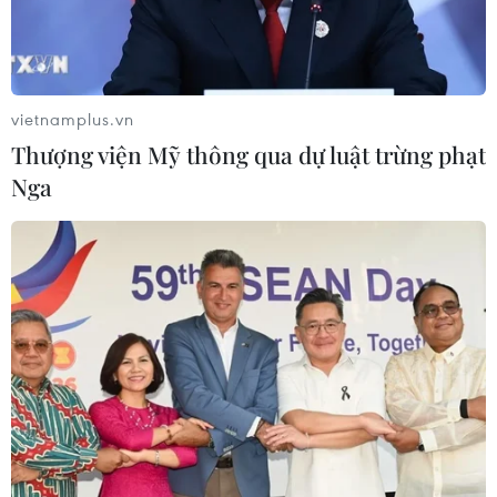
cao
05/08/2026 22:58
vietnamplus.vn
Tổng Bí thư, Chủ tịch nước tiếp Tư
Thượng viện Mỹ thông qua dự luật trừng phạt
lệnh Bộ Chỉ huy Thái Bình Dương
Hoa Kỳ
Nga
05/08/2026 12:29
Mỹ truy tố đối tượng bị bắt tại sân
golf của Tổng thống Trump
05/08/2026 06:57
Mỹ cấm xuất khẩu vật liệu pin tái chế
và phế liệu vonfram trong một năm