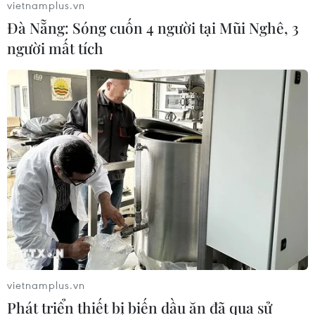
vietnamplus.vn
Đà Nẵng: Sóng cuốn 4 người tại Mũi Nghê, 3
Kinh tế Mỹ bất ngờ mất 23.000 việc
người mất tích
làm trong tháng 7
07/08/2026 13:57
Tổng thống Mỹ Donald Trump nói
còn quá sớm để bàn về người kế
nhiệm
07/08/2026 06:29
Meta bồi thường gần 600 triệu USD
vì gây tổn hại sức khỏe tâm thần trẻ
em
vietnamplus.vn
07/08/2026 04:28
Phát triển thiết bị biến dầu ăn đã qua sử