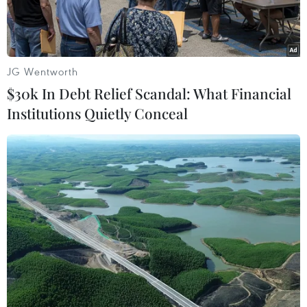
triển trở thành vùng kinh tế động lực của Quảng
Ninh và khu vực.
JG Wentworth
$30k In Debt Relief Scandal: What Financial
Institutions Quietly Conceal
Phó Chủ tịch Uỷ ban nhân dân tỉnh Quảng Ninh Cao Tường Huy
(đứng giữa) được bổ nhiệm làm Trưởng Ban quản lý Khu kinh
tế Vân Đồn. (Ảnh: Văn Đức/TTXVN)
Chiều 15/5, tại huyện Vân Đồn, Ủy ban nhân