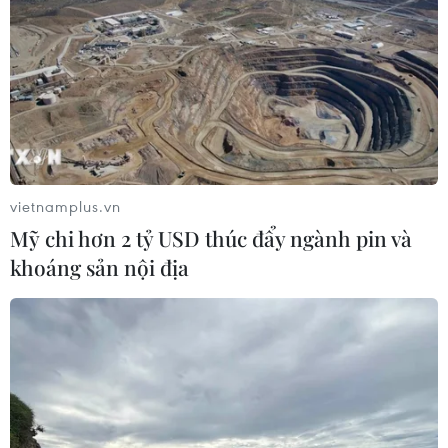
vietnamplus.vn
Mỹ chi hơn 2 tỷ USD thúc đẩy ngành pin và
khoáng sản nội địa