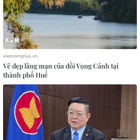
08/08/2026 02:33
Chủ tịch Quốc hội dự kỷ
niệm 70 năm Ngày truyền thống lực
lượng Cảnh sát kinh tế
08/08/2026 01:59
vietnamplus.vn
Vẻ đẹp lãng mạn của đồi Vọng Cảnh tại
Áp dụng "luồng xanh" cho nhà đầu
thành phố Huế
tư dự án hạ tầng công nghiệp phía
Đông Đắk Lắk
08/08/2026 01:45
Quốc hội thảo luận dự án Luật Dầu
khí (sửa đổi), bảo đảm an ninh năng
lượng