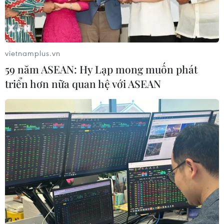
vietnamplus.vn
59 năm ASEAN: Hy Lạp mong muốn phát
triển hơn nữa quan hệ với ASEAN