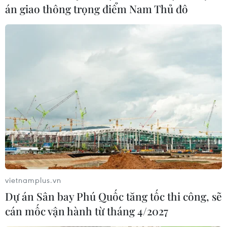
án giao thông trọng điểm Nam Thủ đô
Khu kinh tế Vân Đồn sẽ có thêm dự án du
vietnamplus.vn
lịch, dịch vụ mới khởi công
Dự án Sân bay Phú Quốc tăng tốc thi công, sẽ
cán mốc vận hành từ tháng 4/2027
11/05/2020 08:09
Tại Khu kinh tế Vân Đồn, ngoài dự án Cảng Hàng