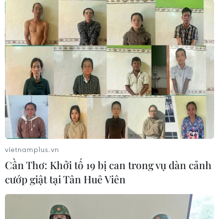
không quốc tế Vân Đồn đã hoàn thành, đưa vào khai
thác, các dự án còn lại đang được các nhà đầu tư vào
cuộc triển khai một cách tích cực.
vietnamplus.vn
Cần Thơ: Khởi tố 19 bị can trong vụ dàn cảnh
cướp giật tại Tân Huê Viên