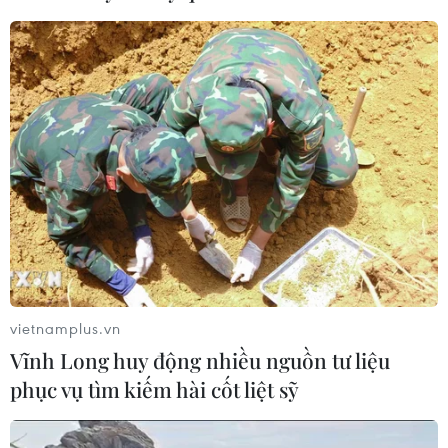
Chuyên gia quốc tế đánh giá tích cực
về tiền đồng của Việt Nam
07/08/2026 12:46
Phép thử sức chống chịu của kinh tế
ASEAN
07/08/2026 12:35
Xem thêm
vietnamplus.vn
Vĩnh Long huy động nhiều nguồn tư liệu
phục vụ tìm kiếm hài cốt liệt sỹ