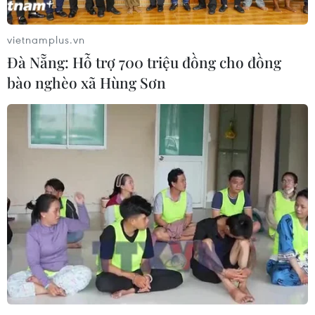
vietnamplus.vn
Đà Nẵng: Hỗ trợ 700 triệu đồng cho đồng
bào nghèo xã Hùng Sơn
Công bố điều chỉnh quy hoạch chung xây
dựng Khu kinh tế Vân Đồn
26/02/2020 07:36
Việc điều chỉnh đáp ứng yêu cầu phát triển Vân Đồn trở
thành trung tâm du lịch sinh thái biển-đảo chất lượng
cao, trung tâm hàng không quốc tế, trung tâm dịch vụ
cao cấp, đầu mối giao thương quốc tế.