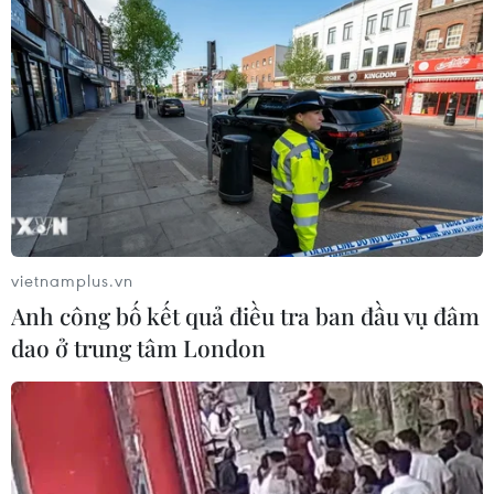
Hàn Quốc chia sẻ đây là hội nghị quan trọng để
các nước ASEAN và Hàn Quốc thảo luận, đưa ra
cơ chế thực thi quy tắc xuất xứ theo HS mới.
vietnamplus.vn
Anh công bố kết quả điều tra ban đầu vụ đâm
dao ở trung tâm London
Bà Sasikanya PONIEN, đồng Chủ tịch Tiểu ban Quy tắc xuất xứ
Hiệp định ASEAN- Hàn Quốc, phát biểu tại Hội nghị Chuyển đổi
quy tắc cụ thể mặt hàng trong khuôn khổ AKFTA. (Ảnh: Đức
Hiếu/TTXVN)