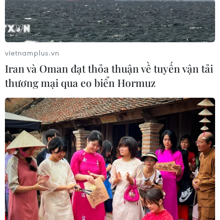
An Giang: Xây dựng cơ chế giao việc
lớn, việc khó cho kinh tế tư nhân
05/08/2026 07:39
vietnamplus.vn
Iran và Oman đạt thỏa thuận về tuyến vận tải
thương mại qua eo biển Hormuz
Nghị quyết 10-NQ/TW: Kiến tạo hệ
sinh thái đầu tư hấp dẫn doanh
nghiệp FDI
05/08/2026 03:59
Thành phố Hồ Chí Minh siết kiểm
soát chặt chẽ thực phẩm tại các chợ
đầu mối
05/08/2026 02:50