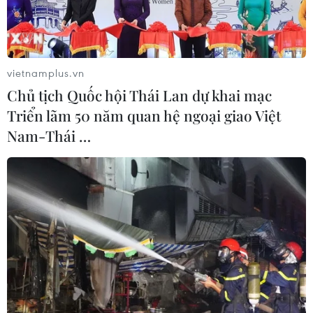
luận tiến độ thực thi quy tắc xuất xứ theo HS mới.
vietnamplus.vn
Chủ tịch Quốc hội Thái Lan dự khai mạc
Triển lãm 50 năm quan hệ ngoại giao Việt
Nam-Thái …
Quang cảnh Hội nghị Chuyển đổi quy tắc cụ thể mặt hàng
trong khuôn khổ AKFTA ở Quảng Ninh:. (Ảnh: Đức Hiếu/TTXVN)
Sáng 25/3, tại thành phố Hạ Long (tỉnh Quảng
Ninh), Cục Xuất nhập khẩu (Bộ Công Thương) và
Ban Thư ký ASEAN phối hợp tổ chức hội nghị