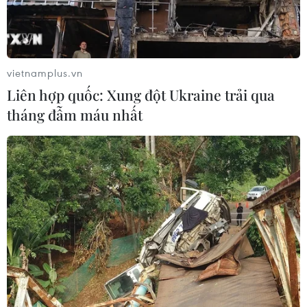
vietnamplus.vn
Liên hợp quốc: Xung đột Ukraine trải qua
tháng đẫm máu nhất
APEC 2023: Hàn Quốc thúc đẩy hợp tác
với các nước ASEAN
18/11/2023 10:14
Tại cuộc hội đàm với Ngoại trưởng Malaysia bên lề Hội
nghị APEC, Ngoại trưởng Park Jin đề nghị Malaysia hỗ
trợ nâng tầm quan hệ Hàn Quốc và ASEAN vào năm
2024 lên mức đối tác chiến lược toàn diện.
TIN CÙNG CHUYÊN MỤC