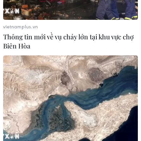
Chuyển đổi quy tắc cụ thể mặt hàng trong
khuôn khổ Hiệp định Thương mại tự do ASEAN-
Hàn Quốc (AKFTA).
vietnamplus.vn
Tham dự hội nghị có đại diện Hàn Quốc và 10
Thông tin mới về vụ cháy lớn tại khu vực chợ
nước ASEAN, một số đại biểu các nước thành
Biên Hòa
viên tham gia trực tuyến. Hội nghị diễn ra trong
3 ngày.
Tại hội nghị, đại biểu các nước sẽ rà soát và
hướng tới mục tiêu gần 7.000 dòng thuế của
danh mục chuyển đổi quy tắc cụ thể mặt hàng
(PSR) trong AKFTA được chuyển đổi từ mã phân
loại của hàng hóa (HS) 2107 sang HS 2022; thảo
luận tiến độ và cơ chế thực thi quy tắc xuất xứ
theo HS mới.
Theo quy định của tổ chức Hải quan thế giới,