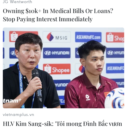
Huy Bình (Vietnam+)
JG Wentworth
Owning $10k+ In Medical Bills Or Loans?
Stop Paying Interest Immediately
#Google
#YouTube
#Nhà báo
#Tác phẩm
#Vũ khí
#Cuộc đời
Áo
vietnamplus.vn
HLV Kim Sang-sik: 'Tôi mong Đình Bắc vươn