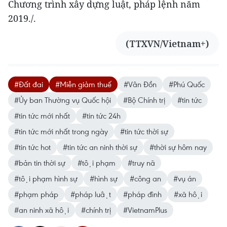
Chương trình xây dựng luật, pháp lệnh năm
2019./.
(TTXVN/Vietnam+)
#Đất đai
#Miễn giảm thuế
#Vân Đồn
#Phú Quốc
#Ủy ban Thường vụ Quốc hội
#Bộ Chính trị
#tin tức
#tin tức mới nhất
#tin tức 24h
#tin tức mới nhất trong ngày
#tin tức thời sự
#tin tức hot
#tin tức an ninh thời sự
#thời sự hôm nay
#bản tin thời sự
#tội phạm
#truy nã
#tội phạm hình sự
#hình sự
#công an
#vụ án
#phạm pháp
#pháp luật
#pháp đình
#xã hội
#an ninh xã hội
#chính trị
#VietnamPlus